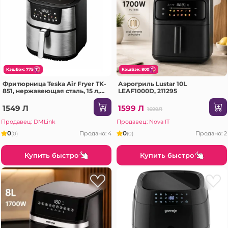
КэшБэк: 775
КэшБэк: 800
Фритюрница Teska Air Fryer TK-
Аэрогриль Lustar 10L
851, нержавеющая сталь, 15 л,
LEAF1000D, 211295
2800 Вт
1549 Л
1599 Л
1699Л
Продавец: DMLink
Продавец: Nova IT
0
0
Продано: 4
Продано: 2
(0)
(0)
Купить быстро
Купить быстро