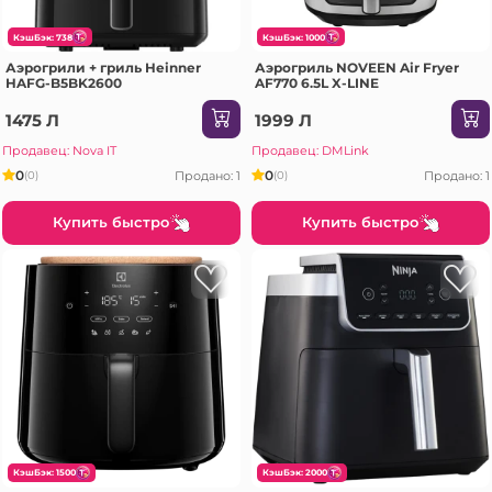
КэшБэк: 738
КэшБэк: 1000
Аэрогрили + гриль Heinner
Аэрогриль NOVEEN Air Fryer
HAFG-B5BK2600
AF770 6.5L X-LINE
1475 Л
1999 Л
Продавец: Nova IT
Продавец: DMLink
0
0
Продано: 1
Продано: 1
(0)
(0)
Купить быстро
Купить быстро
КэшБэк: 1500
КэшБэк: 2000