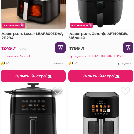
КэшБэк: 625
КэшБэк: 900
Аэрогриль Lustar LEAF8003DW,
Аэрогриль Gorenje AF1409DB,
211294
Чёрный
1249 Л
1799 Л
1299Л
Продавец: Nova IT
Продавец: ULTRA DISTRIBUTION
0
0
Продано: 1
Продано: 1
(0)
(0)
Купить быстро
Купить быстро