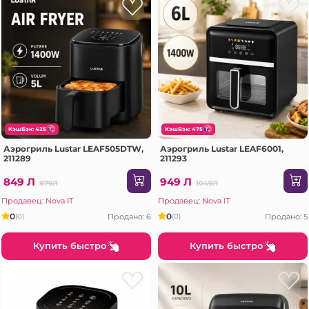
КэшБэк: 425
КэшБэк: 475
Аэрогриль Lustar LEAF505DTW,
Аэрогриль Lustar LEAF6001,
211289
211293
849 Л
949 Л
879Л
1049Л
Продавец: Nova IT
Продавец: Nova IT
0
0
Продано: 6
Продано: 5
(0)
(0)
Купить быстро
Купить быстро