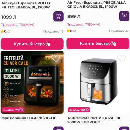
Air Fryer Esperanza PESCE ALLA
Air Fryer Esperanza POLLO
GRIGLIA EKA003, 5L, 1400W
FRITTO EKA004, 8L, 1700W
899 Л
1099 Л
Продавец: TRIOMAC
Продавец: TRIOMAC
0
Продано: 40
(0)
0
Продано: 46
(0)
Купить быстро
Купить быстро
КэшБэк: 875
КэшБэк: 900
Фритюрница 11 л AF9021G-DL
АЭРОФРИТЮРНИЦА RAF 8L
2000W ЗДОРОВОЕ
ПРИГОТОВЛЕНИЕ БЕЗ