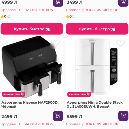
4999 Л
3499 Л
Продавец: ULTRA DISTRIBUTION
Продавец: ULTRA DISTRIBUTION
0
0
(0)
(0)
Купить быстро
Купить быстро
КэшБэк: 1250
КэшБэк: 2800
Аэрогриль Hisense HAF2900D,
Аэрогриль Ninja Double Stack
Чёрный
XL SL400EUWH, Белый
2499 Л
5599 Л
Продавец: ULTRA DISTRIBUTION
Продавец: ULTRA DISTRIBUTION