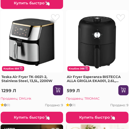
Купить быстро
КэшБэк: 650
КэшБэк: 300
Teska Air Fryer TK-0021-2,
Air Fryer Esperanza BISTECCA
Stainless Steel, 13,5L, 2200W
ALLA GRIGLIA EKA001, 2.6L,
1000W
1299 Л
599 Л
Продавец: DMLink
Продавец: TRIOMAC
0
0
Продано: 9
Продано: 9
(0)
(0)
Купить быстро
Купить быстро