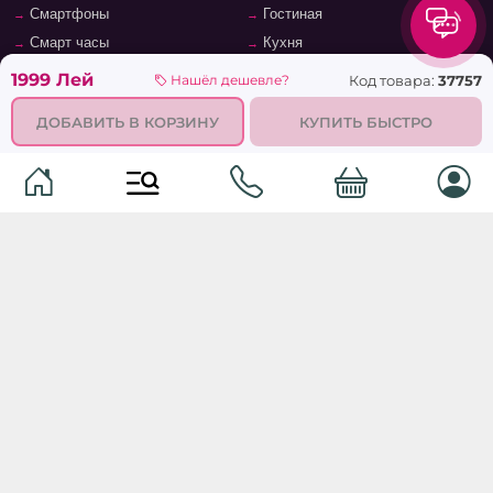
Смартфоны
Гостиная
Смарт часы
Кухня
Кнопочные телефоны
Зал
1999 Лей
Код товара:
37757
Нашёл дешевле?
Умные очки
Детская комната
ДОБАВИТЬ В КОРЗИНУ
КУПИТЬ БЫСТРО
Программное обеспечение
Офис и кабинет
Периферийные устройства
Системы хранения, полки,
стеллажи
Ноутбуки и аксессуары
Фурнитура и аксессуары для
Планшеты и аксессуары
мебели
Ванная комната
© 2026
TopMag.md
- Национальный маркетплейс. Все
права защищены.