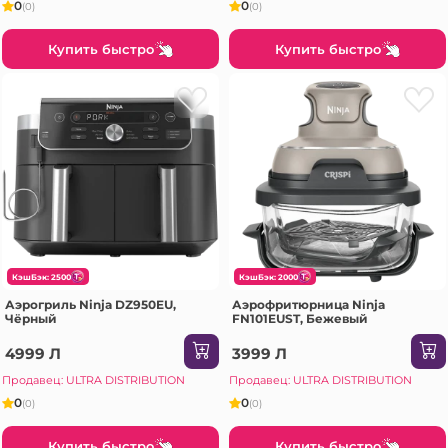
0
0
(0)
(0)
Купить быстро
Купить быстро
КэшБэк: 2500
КэшБэк: 2000
Аэрогриль Ninja DZ950EU,
Аэрофритюрница Ninja
Чёрный
FN101EUST, Бежевый
4999 Л
3999 Л
Продавец: ULTRA DISTRIBUTION
Продавец: ULTRA DISTRIBUTION
0
0
(0)
(0)
Купить быстро
Купить быстро