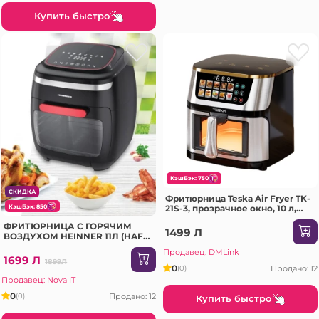
Купить быстро
КэшБэк: 750
СКИДКА
Фритюрница Teska Air Fryer TK-
КэшБэк: 850
21S-3, прозрачное окно, 10 л,
1400 Вт, сталь
ФРИТЮРНИЦА С ГОРЯЧИМ
1499 Л
ВОЗДУХОМ HEINNER 11Л (HAF-
B2000FB)
Продавец: DMLink
1699 Л
1899Л
0
Продано: 12
(0)
Продавец: Nova IT
0
Продано: 12
(0)
Купить быстро