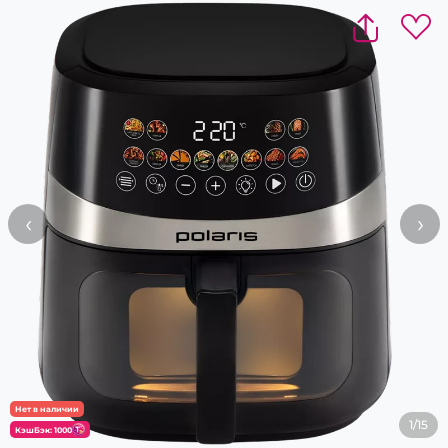
‹
›
Нет в наличии
1/15
КэшБэк: 1000