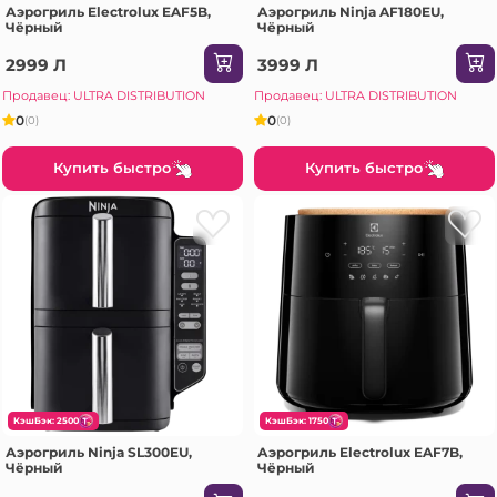
Аэрогриль Electrolux EAF5B,
Аэрогриль Ninja AF180EU,
Чёрный
Чёрный
2999 Л
3999 Л
Продавец: ULTRA DISTRIBUTION
Продавец: ULTRA DISTRIBUTION
0
0
(0)
(0)
Купить быстро
Купить быстро
КэшБэк: 2500
КэшБэк: 1750
Аэрогриль Ninja SL300EU,
Аэрогриль Electrolux EAF7B,
Чёрный
Чёрный