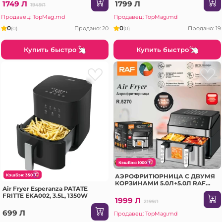
ЛИШНЕГО ЖИРА (R.5265)
1749 Л
1799 Л
1949Л
Продавец: TopMag.md
Продавец: TopMag.md
0
0
Продано: 20
Продано: 19
(0)
(0)
Купить быстро
Купить быстро
КэшБэк: 1000
КэшБэк: 350
АЭРОФРИТЮРНИЦА С ДВУМЯ
КОРЗИНАМИ 5.0Л+5.0Л RAF
Air Fryer Esperanza PATATE
(R.5270)
FRITTE EKA002, 3.5L, 1350W
1999 Л
2199Л
699 Л
Продавец: TopMag.md