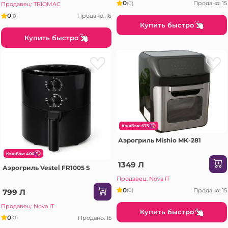
0
Продано: 15
(0)
Продавец: TRIOMAC
0
Продано: 16
(0)
Купить быстро
Купить быстро
КэшБэк: 675
Аэрогриль Mishio MK-281
КэшБэк: 400
1349 Л
Аэрогриль Vestel FR1005 S
Продавец: Nova IT
0
Продано: 15
(0)
799 Л
Продавец: Nova IT
Купить быстро
0
Продано: 15
(0)