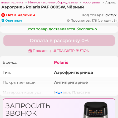
ытовая техника
»
Мелкое кухонное оборудование
»
Аэрогрили
»
Аэрогри
Аэрогриль Polaris PAF 8005W, Чёрный
Код товара:
37757
Нет в наличии
Оригинал
Просмотры:
178 (сегодня: 5)
Этот товар доставляется бесплатно
Оплата в рассрочку 0%
Продавец: ULTRA DISTRIBUTION
Бренд:
Polaris
Тип:
Аэрофритюрница
Покрытие чаши:
Антипригарное
Материал корпуса:
Металл, Пластик
Цвет:
Чёрный
ЗАПРОСИТЬ
ЗВОНОК
Переключатели
Сенсорные