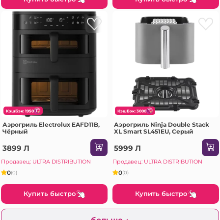
КэшБэк: 1950
КэшБэк: 3000
Аэрогриль Electrolux EAFD11B,
Аэрогриль Ninja Double Stack
Чёрный
XL Smart SL451EU, Серый
3899 Л
5999 Л
Продавец: ULTRA DISTRIBUTION
Продавец: ULTRA DISTRIBUTION
0
0
(0)
(0)
Купить быстро
Купить быстро