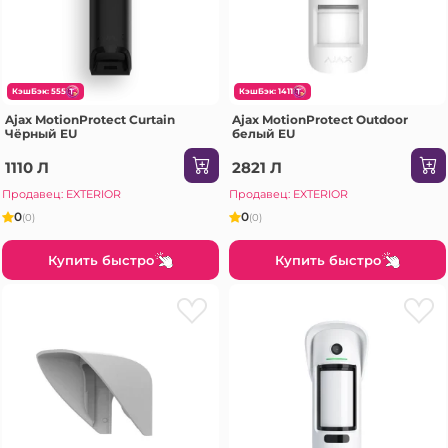
КэшБэк: 555
КэшБэк: 1411
Ajax MotionProtect Curtain
Ajax MotionProtect Outdoor
Чёрный EU
белый EU
1110 Л
2821 Л
Продавец: EXTERIOR
Продавец: EXTERIOR
0
0
(0)
(0)
Купить быстро
Купить быстро