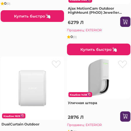
КэшБэк: 3140
0
(0)
Ajax MotionCam Outdoor
HighMount (PhOD) Jeweller
Купить быстро
(8EU) белый
6279 Л
Продавец: EXTERIOR
0
(0)
Купить быстро
КэшБэк: 1438
Уличная штора
2876 Л
КэшБэк: 1629
DualCurtain Outdoor
Продавец: EXTERIOR