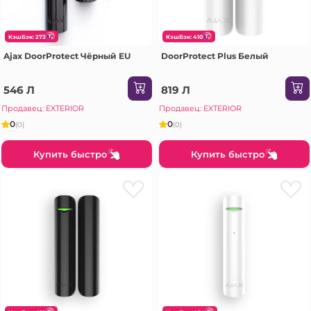
КэшБэк: 273
КэшБэк: 410
Ajax DoorProtect Чёрный EU
DoorProtect Plus Белый
546 Л
819 Л
Продавец: EXTERIOR
Продавец: EXTERIOR
0
0
(0)
(0)
Купить быстро
Купить быстро