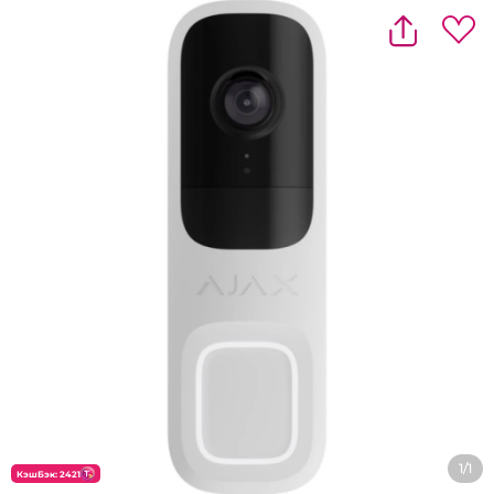
1/1
КэшБэк: 2421