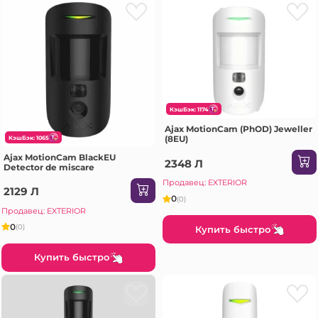
КэшБэк: 1174
Ajax MotionCam (PhOD) Jeweller
(8EU)
КэшБэк: 1065
Ajax MotionCam BlackЕU
2348 Л
Detector de miscare
Продавец: EXTERIOR
2129 Л
0
(0)
Продавец: EXTERIOR
0
(0)
Купить быстро
Купить быстро