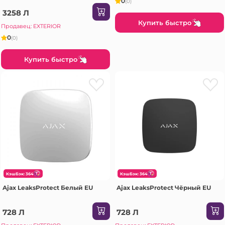
0
(0)
3258 Л
Купить быстро
Продавец: EXTERIOR
0
(0)
Купить быстро
КэшБэк: 364
КэшБэк: 364
Ajax LeaksProtect Белый EU
Ajax LeaksProtect Чёрный EU
728 Л
728 Л