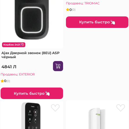
Продавец: TRIOMAC
0
(0)
Купить быстро
КэшБэк: 2421
Ajax Дверной звонок (8EU) ASP
чёрный
4841 Л
Продавец: EXTERIOR
0
(0)
Купить быстро