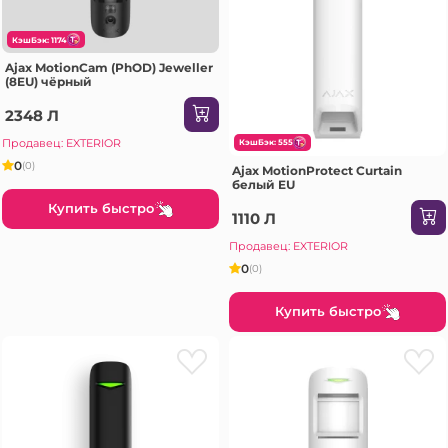
КэшБэк: 1174
Ajax MotionCam (PhOD) Jeweller
(8EU) чёрный
2348 Л
Продавец: EXTERIOR
КэшБэк: 555
0
(0)
Ajax MotionProtect Curtain
белый EU
Купить быстро
1110 Л
Продавец: EXTERIOR
0
(0)
Купить быстро