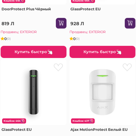
КэшБэк: 410
КэшБэк: 464
DoorProtect Plus Чёрный
GlassProtect EU
819 Л
928 Л
Продавец: EXTERIOR
Продавец: EXTERIOR
0
0
(0)
(0)
Купить быстро
Купить быстро
КэшБэк: 464
КэшБэк: 437
GlassProtect EU
Ajax MotionProtect Белый EU