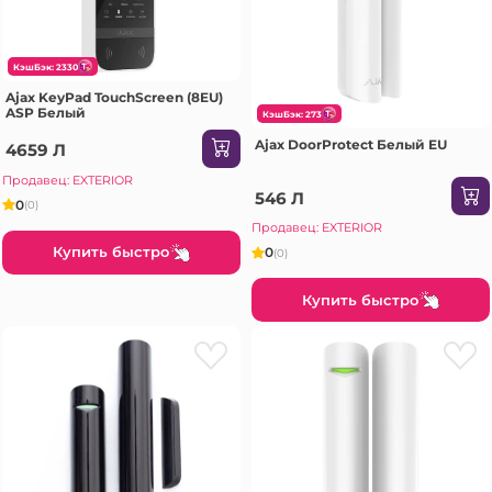
КэшБэк: 2330
Ajax KeyPad TouchScreen (8EU)
ASP Белый
КэшБэк: 273
Ajax DoorProtect Белый EU
4659 Л
Продавец: EXTERIOR
546 Л
0
(0)
Продавец: EXTERIOR
Купить быстро
0
(0)
Купить быстро