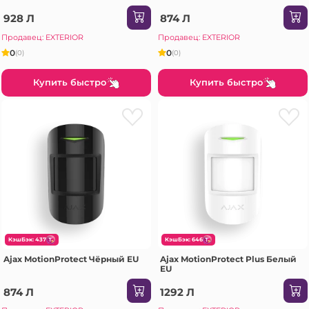
928 Л
874 Л
Продавец: EXTERIOR
Продавец: EXTERIOR
0
0
(0)
(0)
Купить быстро
Купить быстро
КэшБэк: 437
КэшБэк: 646
Ajax MotionProtect Чёрный EU
Ajax MotionProtect Plus Белый
EU
874 Л
1292 Л