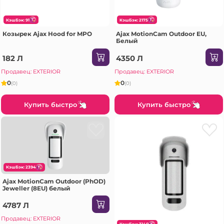
КэшБэк: 91
КэшБэк: 2175
Козырек Ajax Hood for MPO
Ajax MotionCam Outdoor EU,
Белый
182 Л
4350 Л
Продавец: EXTERIOR
Продавец: EXTERIOR
0
0
(0)
(0)
Купить быстро
Купить быстро
КэшБэк: 2394
Ajax MotionCam Outdoor (PhOD)
Jeweller (8EU) белый
4787 Л
Продавец: EXTERIOR