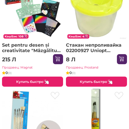
КэшБэк: 108
КэшБэк: 4
Set pentru desen și
Стакан непроливайка
creativitate "Mâzgălituri
02200927 Uniopt
magice"
1/10/500
215 Л
8 Л
Продавец: Magnat
Продавец: Prostand
0
0
(0)
(0)
Купить быстро
Купить быстро