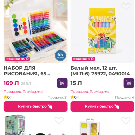
КэшБэк: 85
КэшБэк: 8
НАБОР ДЛЯ
Белый мел, 12 шт.
РИСОВАНИЯ, 65
(ML11-6) 75922, 0490014
ПРЕДМЕТОВ (A-1001)
169 Л
15 Л
259Л
Продавец: TopMag.md
Продавец: TopMag.md
0
0
Продано: 21
Продано: 4
(0)
(0)
Купить быстро
Купить быстро