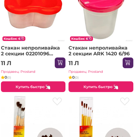
КэшБэк: 6
КэшБэк: 6
Стакан непроливайка
Стакан непроливайка
2 секции 02201096
2 секции ARK 1420 6/96
Uniopt 1/50
11 Л
11 Л
Продавец: Prostand
Продавец: Prostand
0
0
(0)
(0)
Купить быстро
Купить быстро