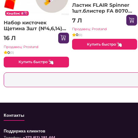
Ластик FLAIR Spinner
1шт.блистер FA 8070
КэшБэк: 8
1/10/800
7 Л
Набор кисточек
Щетина 3шт (№4,6,14)
Продавец: Prostand
7678 / 901 50/1000
0
(0)
16 Л
Купить быстро
Продавец: Prostand
0
(0)
Купить быстро
Контакты
Поддержка клиентов
Телефон:
+373 (61) 191 444