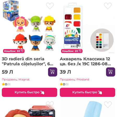
КэшБэк: 30
КэшБэк: 20
3D radieră din seria
Акварель Классика 12
"Patrula cățelușilor", 6
цв. без /к 19С 1286-08
modele
Луч /48
59 Л
39 Л
Продавец: Magnat
Продавец: Prostand
0
0
(0)
(0)
Купить быстро
Купить быстро