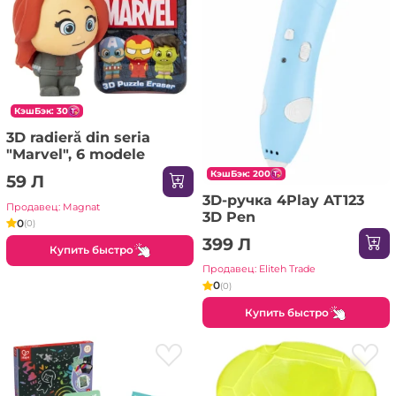
КэшБэк: 30
3D radieră din seria
"Marvel", 6 modele
КэшБэк: 200
59 Л
3D-ручка 4Play AT123
Продавец: Magnat
3D Pen
0
(0)
399 Л
Купить быстро
Продавец: Eliteh Trade
0
(0)
Купить быстро