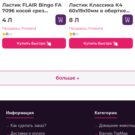
Ластик FLAIR Bingo FA
Ластик Классика К4
7096 косой срез
60х19х10мм в обертке
40*18мм 1/20/800
31C 2001-08 Луч
4 Л
8 Л
1/30/360
Продавец: Prostand
Продавец: Prostand
0
0
(0)
(0)
Купить быстро
Купить быстро
больше ↓
Информация
Категории
Как сделать заказ?
Домашние животны
Доставка и оплата
Ваучер TopMag