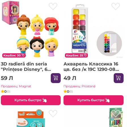
КэшБэк: 30
КэшБэк: 25
3D radieră din seria
Акварель Классика 16
"Prințese Disney", 6
цв. без /к 19С 1290-08
modele
Луч /28
59 Л
49 Л
Продавец: Magnat
Продавец: Prostand
0
0
(0)
(0)
Купить быстро
Купить быстро