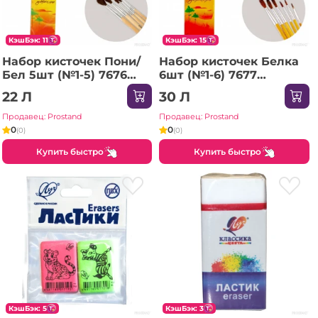
КэшБэк: 11
КэшБэк: 15
Набор кисточек Пони/
Набор кисточек Белка
Бел 5шт (№1-5) 7676
6шт (№1-6) 7677
/250/500
/240/480
22 Л
30 Л
Продавец: Prostand
Продавец: Prostand
0
0
(0)
(0)
Купить быстро
Купить быстро
КэшБэк: 5
КэшБэк: 3