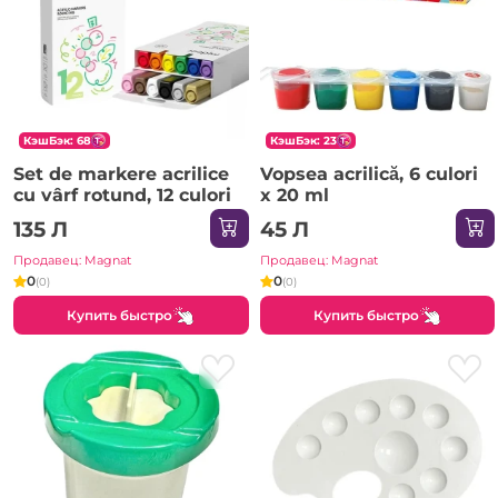
КэшБэк: 68
КэшБэк: 23
Set de markere acrilice
Vopsea acrilică, 6 culori
cu vârf rotund, 12 culori
x 20 ml
135 Л
45 Л
Продавец: Magnat
Продавец: Magnat
0
0
(0)
(0)
Купить быстро
Купить быстро