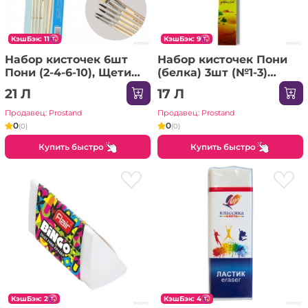
КэшБэк: 11
КэшБэк: 9
Набор кисточек 6шт
Набор кисточек Пони
Пони (2-4-6-10), Щетина
(белка) 3шт (№1-3)
(8-12) A-981 /24/600
22124-2 / 7679 /48/960
21 Л
17 Л
Продавец: Prostand
Продавец: Prostand
0
0
(0)
(0)
Купить быстро
Купить быстро
КэшБэк: 2
КэшБэк: 4