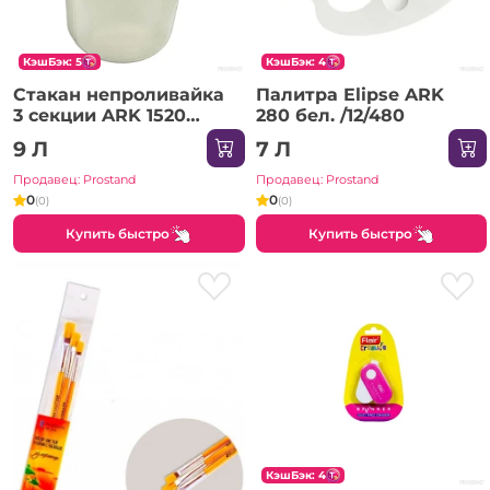
КэшБэк: 5
КэшБэк: 4
Стакан непроливайка
Палитра Elipse ARK
3 секции ARK 1520
280 бел. /12/480
/24/192
9 Л
7 Л
Продавец: Prostand
Продавец: Prostand
0
0
(0)
(0)
Купить быстро
Купить быстро
КэшБэк: 4