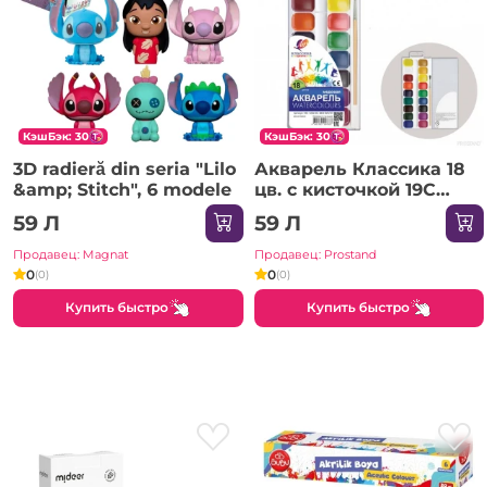
КэшБэк: 30
КэшБэк: 30
3D radieră din seria "Lilo
Акварель Классика 18
&amp; Stitch", 6 modele
цв. с кисточкой 19С
1293-08 Луч /30
59 Л
59 Л
Продавец: Magnat
Продавец: Prostand
0
0
(0)
(0)
Купить быстро
Купить быстро