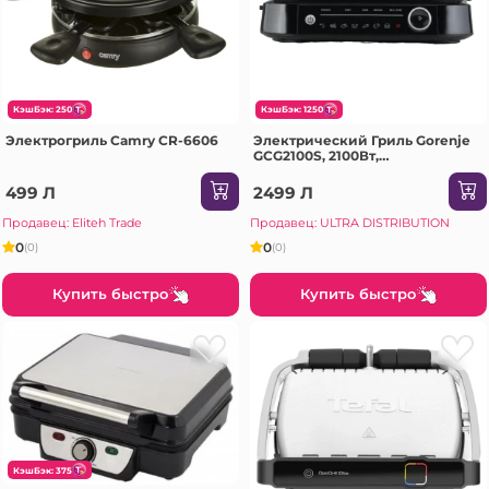
КэшБэк: 250
КэшБэк: 1250
Электрогриль Camry CR-6606
Электрический Гриль Gorenje
GCG2100S, 2100Вт,
Нержавеющая сталь
499 Л
2499 Л
Продавец: Eliteh Trade
Продавец: ULTRA DISTRIBUTION
0
0
(0)
(0)
Купить быстро
Купить быстро
КэшБэк: 375