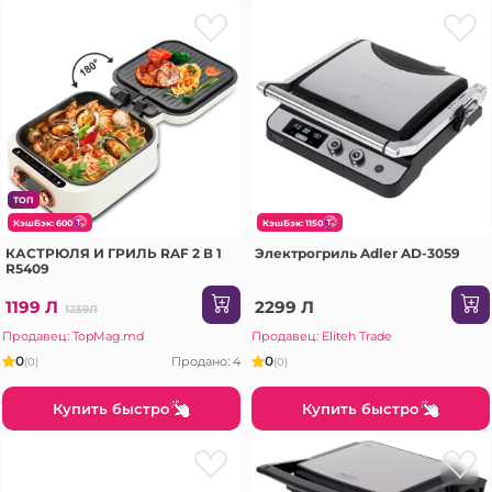
ТОП
КэшБэк: 600
КэшБэк: 1150
КАСТРЮЛЯ И ГРИЛЬ RAF 2 В 1
Электрогриль Adler AD-3059
R5409
1199 Л
2299 Л
1259Л
Продавец: TopMag.md
Продавец: Eliteh Trade
0
0
Продано: 4
(0)
(0)
Купить быстро
Купить быстро