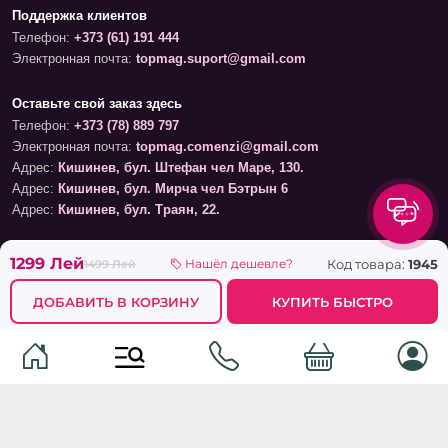
Поддержка клиентов
Телефон:
+373 (61) 191 444
Электронная почта:
topmag.suport@gmail.com
Оставьте свой заказ здесь
Телефон:
+373 (78) 889 797
Электронная почта:
topmag.comenzi@gmail.com
Адрес:
Кишинев, бул. Штефан чел Маре, 130.
Адрес:
Кишинев, бул. Мирча чел Бэтрын 6
Адрес:
Кишинев, бул. Траян, 22.
График работы магазинов
1299 Лей
Код товара:
1945
Нашёл дешевле?
1499 Лей
Понедельник – Суббота: 09:00 – 19:00
Воскресенье: 09:00 – 17:00
ДОБАВИТЬ В КОРЗИНУ
КУПИТЬ БЫСТРО
График обработки онлайн-заказов
Понедельник – Воскресенье: 09:00 – 21:00
Информация