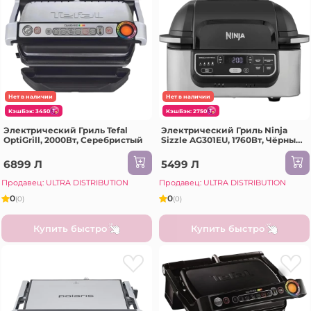
Нет в наличии
Нет в наличии
КэшБэк: 3450
КэшБэк: 2750
Электрический Гриль Tefal
Электрический Гриль Ninja
OptiGrill, 2000Вт, Серебристый
Sizzle AG301EU, 1760Вт, Чёрный
| Серебристый
6899 Л
5499 Л
Продавец: ULTRA DISTRIBUTION
Продавец: ULTRA DISTRIBUTION
0
0
(0)
(0)
Купить быстро
Купить быстро