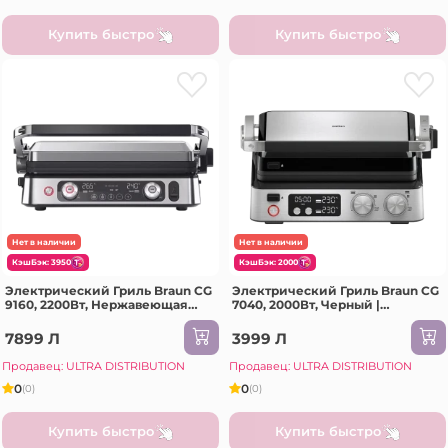
Купить быстро
Купить быстро
Нет в наличии
Нет в наличии
КэшБэк: 3950
КэшБэк: 2000
Электрический Гриль Braun CG
Электрический Гриль Braun CG
9160, 2200Вт, Нержавеющая
7040, 2000Вт, Черный |
сталь
Нержавеющая сталь
7899 Л
3999 Л
Продавец: ULTRA DISTRIBUTION
Продавец: ULTRA DISTRIBUTION
0
0
(0)
(0)
Купить быстро
Купить быстро