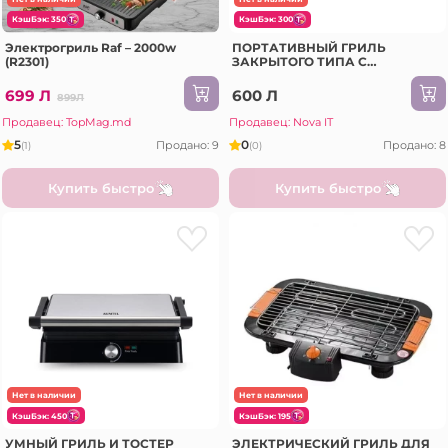
КэшБэк: 350
КэшБэк: 300
Электрогриль Raf – 2000w
ПОРТАТИВНЫЙ ГРИЛЬ
(R2301)
ЗАКРЫТОГО ТИПА С
АНТИПРИГАРНЫМ
ПОКРЫТИЕМ (TTM-01)
699 Л
600 Л
899Л
Продавец: TopMag.md
Продавец: Nova IT
5
0
Продано: 9
Продано: 8
(1)
(0)
Купить быстро
Купить быстро
Нет в наличии
Нет в наличии
КэшБэк: 450
КэшБэк: 195
УМНЫЙ ГРИЛЬ И ТОСТЕР
ЭЛЕКТРИЧЕСКИЙ ГРИЛЬ ДЛЯ