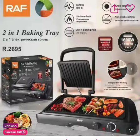
‹
›
СКИДКА
1/4
КэшБэк: 650