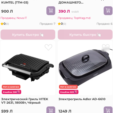
KUMTEL (TTM-03)
ДОМАШНЕГО
ИСПОЛЬЗОВАНИЯ
900 Л
390 Л
440Л
Продавец: Nova IT
Продавец: TopMag.md
0
0
Продано: 7
Продано: 6
(0)
(0)
Купить быстро
Купить быстро
Нет в наличии
Нет в наличии
КэшБэк: 300
КэшБэк: 625
Электрический Гриль VITEK
Электрогриль Adler AD-6610
VT-2631, 1800Вт, Чёрный
599 Л
1249 Л