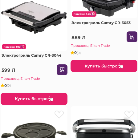
КэшБэк: 445
Электрогриль Camry CR-3053
889 Л
Продавец: Eliteh Trade
КэшБэк: 300
0
(0)
Электрогриль Camry CR-3044
Купить быстро
599 Л
Продавец: Eliteh Trade
0
(0)
Купить быстро