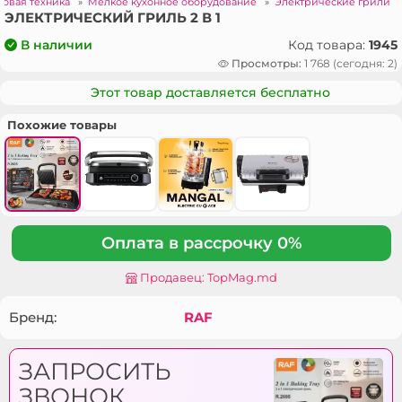
товая техника
»
Мелкое кухонное оборудование
»
Электрические грили
ЭЛЕКТРИЧЕСКИЙ ГРИЛЬ 2 В 1
Код товара:
1945
В наличии
Просмотры:
1 768 (сегодня: 2)
Этот товар доставляется бесплатно
Похожие товары
Оплата в рассрочку 0%
Продавец: TopMag.md
Бренд:
RAF
ЗАПРОСИТЬ
ЗВОНОК