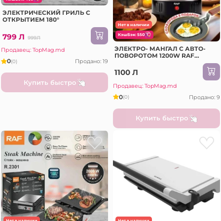
ЭЛЕКТРИЧЕСКИЙ ГРИЛЬ С
ОТКРЫТИЕМ 180°
Нет в наличии
799 Л
КэшБэк: 550
999Л
ЭЛЕКТРО- МАНГАЛ С АВТО-
Продавец: TopMag.md
ПОВОРОТОМ 1200W RAF
0
Продано: 19
(0)
(R.8619)
1100 Л
Купить быстро
Продавец: TopMag.md
0
Продано: 9
(0)
Купить быстро
Нет в наличии
Нет в наличии