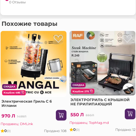
0 Отзывы
Похожие товары
СКИДКА
СКИДКА
КэшБэк: 275
КэшБэк: 485
ЭЛЕКТРОГРИЛЬ С КРЫШКОЙ
Электрическая Гриль С 6
НЕ ПРИЛИПАЮЩИЙ
Иглами
550 Л
970 Л
850Л
1499Л
Продавец: TopMag.md
Продавец: DMLink
0
Продано: 12
(0)
0
Продано: 108
(0)