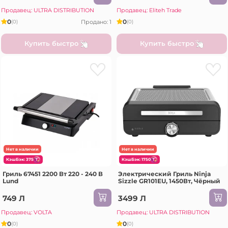
Продавец: ULTRA DISTRIBUTION
Продавец: Eliteh Trade
0
0
Продано: 1
(0)
(0)
Купить быстро
Купить быстро
Нет в наличии
Нет в наличии
КэшБэк: 375
КэшБэк: 1750
Гриль 67451 2200 Вт 220 - 240 В
Электрический Гриль Ninja
Lund
Sizzle GR101EU, 1450Вт, Чёрный
749 Л
3499 Л
Продавец: VOLTA
Продавец: ULTRA DISTRIBUTION
0
0
(0)
(0)