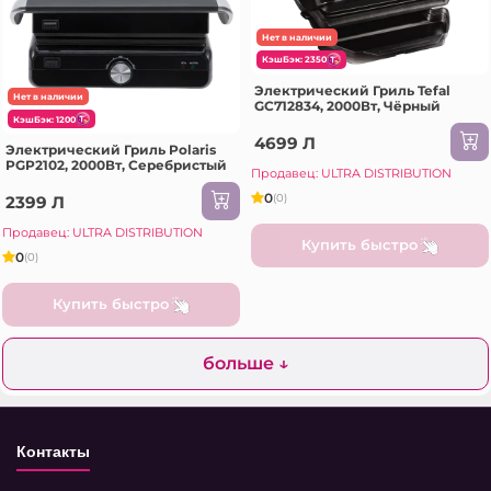
Нет в наличии
КэшБэк: 2350
Электрический Гриль Tefal
Нет в наличии
GC712834, 2000Вт, Чёрный
КэшБэк: 1200
4699 Л
Электрический Гриль Polaris
PGP2102, 2000Вт, Серебристый
Продавец: ULTRA DISTRIBUTION
0
(0)
2399 Л
Продавец: ULTRA DISTRIBUTION
Купить быстро
0
(0)
Купить быстро
больше ↓
Контакты