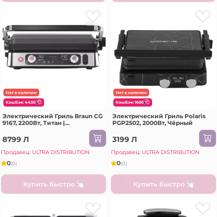
Нет в наличии
Нет в наличии
КэшБэк: 4400
КэшБэк: 1600
Электрический Гриль Braun CG
Электрический Гриль Polaris
9167, 2200Вт, Титан |
PGP2502, 2000Вт, Чёрный
Нержавеющая сталь
8799 Л
3199 Л
Продавец: ULTRA DISTRIBUTION
Продавец: ULTRA DISTRIBUTION
0
0
(0)
(0)
Купить быстро
Купить быстро