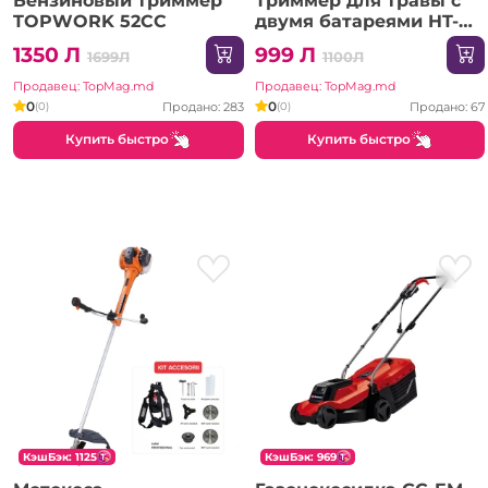
Бензиновый триммер
Триммер для травы с
TOPWORK 52CC
двумя батареями HT-
901/HT-902
1350 Л
999 Л
1699Л
1100Л
Продавец: TopMag.md
Продавец: TopMag.md
0
0
Продано: 283
Продано: 67
(0)
(0)
Купить быстро
Купить быстро
КэшБэк: 1125
КэшБэк: 969