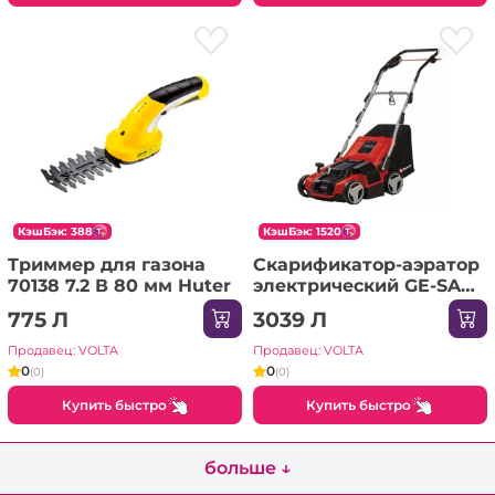
КэшБэк: 388
КэшБэк: 1520
Tриммер для газона
Скарификатор-аэратор
70138 7.2 В 80 мм Huter
электрический GE-SA
1435/1 220 - 240 В 1400
775 Л
3039 Л
Вт Einhell
Продавец: VOLTA
Продавец: VOLTA
0
0
(0)
(0)
Купить быстро
Купить быстро
больше ↓