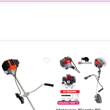
КэшБэк: 648