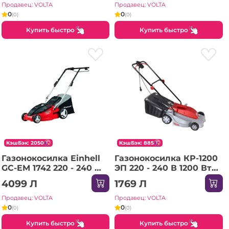
Einhell
Продавец: VOLTA
Продавец: VOLTA
0
0
(0)
(0)
Купить быстро
Купить быстро
КэшБэк: 2050
КэшБэк: 885
Газонокосилка Einhell
Газонокосилка КР-1200
GC-EM 1742 220 - 240 В
ЭП 220 - 240 В 1200 Вт
1700 Вт
RESANTA
4099 Л
1769 Л
Продавец: VOLTA
Продавец: VOLTA
0
0
(0)
(0)
Купить быстро
Купить быстро