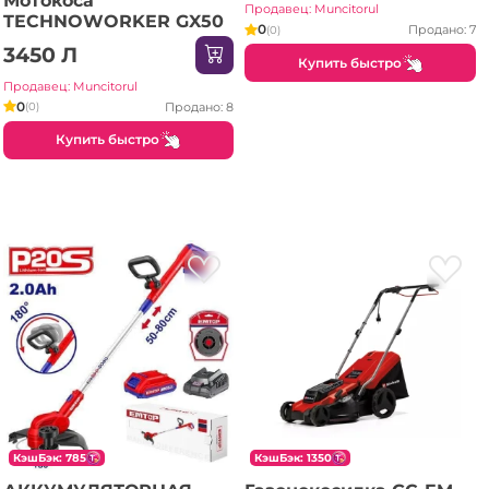
Мотокоса
Продавец: Muncitorul
TECHNOWORKER GX50
0
Продано: 7
(0)
3450 Л
Купить быстро
Продавец: Muncitorul
0
Продано: 8
(0)
Купить быстро
КэшБэк: 785
КэшБэк: 1350