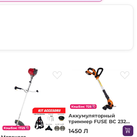
КэшБэк: 725
Аккумуляторный
триммер FUSE BC 2320-
1BCB FUSE
КэшБэк: 1725
1450 Л