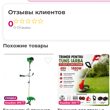
Отзывы клиентов
0
0 Отзывы
Похожие товары
СКИДКА
КэшБэк: 675
КэшБэк: 500