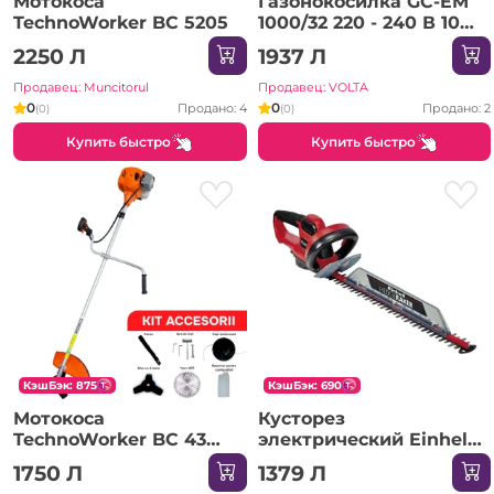
Мотокоса
Газонокосилка GC-EM
TechnoWorker BC 5205
1000/32 220 - 240 В 1000
Вт Einhell
2250 Л
1937 Л
Продавец: Muncitorul
Продавец: VOLTA
0
0
Продано: 4
Продано: 2
(0)
(0)
Купить быстро
Купить быстро
КэшБэк: 875
КэшБэк: 690
Мотокоса
Кусторез
TechnoWorker BC 43
электрический Einhell
PRO
GC-EH 6055/1 220 - 240
1750 Л
1379 Л
В 600 Вт 550 мм