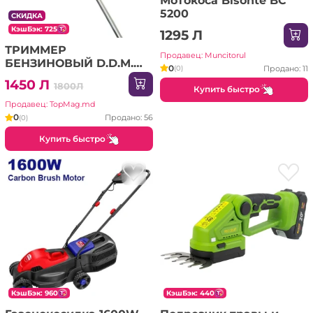
Мотокоса Bisonte BC
5200
СКИДКА
КэшБэк: 725
1295 Л
ТРИММЕР
Продавец: Muncitorul
БЕНЗИНОВЫЙ D.D.M.
0
Продано: 11
(0)
(BC4150)
1450 Л
1800Л
Купить быстро
Продавец: TopMag.md
0
Продано: 56
(0)
Купить быстро
КэшБэк: 960
КэшБэк: 440