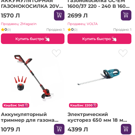
АККУМУЛЯТОРНАЯ
Газонокосилка GC-EM
ГАЗОНОКОСИЛКА 20V
1600/37 220 - 240 В 1600
2Ah 300MM EMTOP
Вт Einhell
1570 Л
2699 Л
Продавец: ZMagazin
Продавец: VOLTA
0
0
Продано: 1
Продано: 1
(0)
(0)
Купить быстро
Купить быстро
КэшБэк: 540
КэшБэк: 2200
Аккумуляторный
Электрический
триммер для газона
кусторез 650 мм 18 мм
(без аккумулятора) GE-
550 Вт 220 - 240 В
1079 Л
4399 Л
CT 18/25-1 Li 250 мм 18 В
Makita