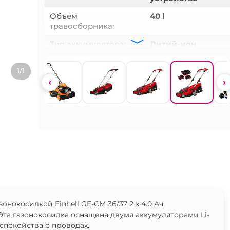
Объем
40 l
травосборника:
Тип аккумулятора:
Литий-ион
Ширина обработки:
360 мм
1/1
Модель:
GE-CM 36/37
‹
›
Аккумулятор:
2 x 4.0 Ач
окосилкой Einhell GE-CM 36/37 2 x 4.0 Ач,
та газонокосилка оснащена двумя аккумуляторами Li-
еспокойства о проводах.