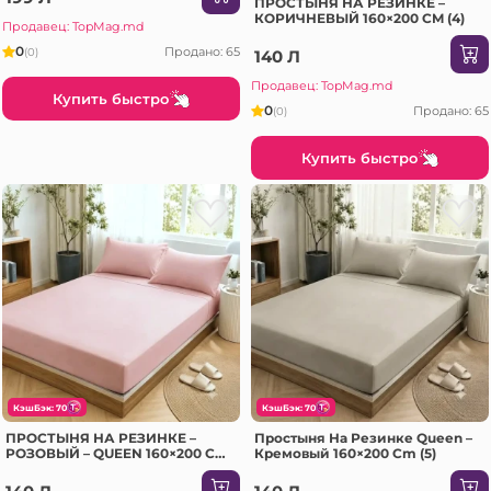
ПРОСТЫНЯ НА РЕЗИНКЕ –
КОРИЧНЕВЫЙ 160×200 CM (4)
Продавец: TopMag.md
0
Продано: 65
(0)
140 Л
Продавец: TopMag.md
Купить быстро
0
Продано: 65
(0)
Купить быстро
КэшБэк: 70
КэшБэк: 70
ПРОСТЫНЯ НА РЕЗИНКЕ –
Простыня На Резинке Queen –
РОЗОВЫЙ – QUEEN 160×200 CM
Кремовый 160×200 Cm (5)
(7)