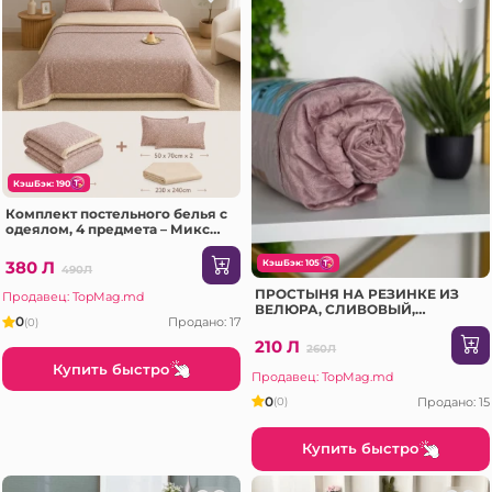
КэшБэк: 190
Комплект постельного белья с
одеялом, 4 предмета – Микс
цветов (159-29-20-EV)
380 Л
КэшБэк: 105
490Л
ПРОСТЫНЯ НА РЕЗИНКЕ ИЗ
Продавец: TopMag.md
ВЕЛЮРА, СЛИВОВЫЙ,
0
Продано: 17
(0)
180X200СМ (10MS2-16-EV)
210 Л
260Л
Купить быстро
Продавец: TopMag.md
0
Продано: 15
(0)
Купить быстро