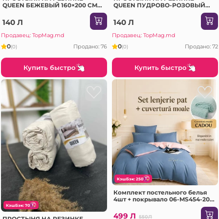
QUEEN БЕЖЕВЫЙ 160×200 CM
QUEEN ПУДРОВО-РОЗОВЫЙ
(2)
160×200 CM (3)
140 Л
140 Л
Продавец: TopMag.md
Продавец: TopMag.md
0
0
Продано: 76
Продано: 72
(0)
(0)
Купить быстро
Купить быстро
КэшБэк: 250
Комплект постельного белья
4шт + покрывало 06-MS454-20-
EV3, GE-3163
КэшБэк: 70
499 Л
550Л
ПРОСТЫНЯ НА РЕЗИНКЕ