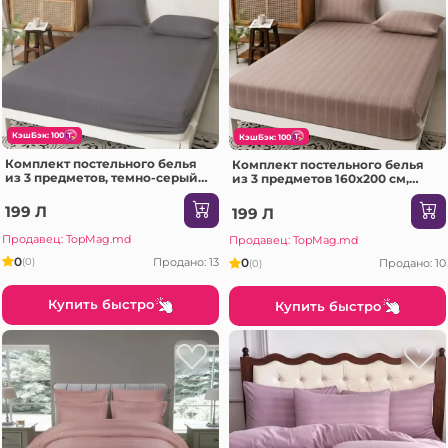
КэшБэк: 100
КэшБэк: 100
Комплект постельного белья
Комплект постельного белья
из 3 предметов, темно-серый
из 3 предметов 160x200 см,
(06-MS708-60-PR2)
светло-коричневый (06-MS708-
60-PR2)
199 Л
199 Л
Продавец: TopMag.md
Продавец: TopMag.md
0
Продано: 13
0
(0)
Продано: 10
(0)
Купить быстро
Купить быстро