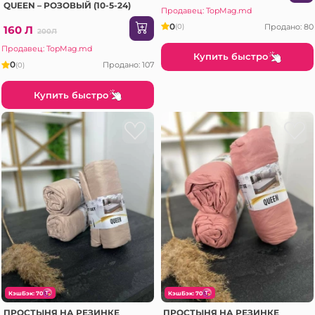
QUEEN – РОЗОВЫЙ (10-5-24)
Продавец: TopMag.md
0
Продано: 80
(0)
160 Л
200Л
Продавец: TopMag.md
Купить быстро
0
Продано: 107
(0)
Купить быстро
КэшБэк: 70
КэшБэк: 70
ПРОСТЫНЯ НА РЕЗИНКЕ
ПРОСТЫНЯ НА РЕЗИНКЕ