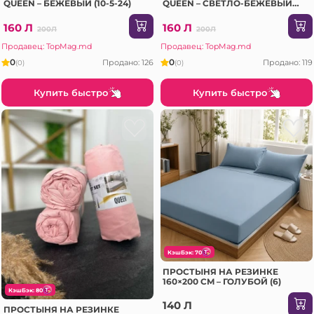
QUEEN – БЕЖЕВЫЙ (10-5-24)
QUEEN – СВЕТЛО-БЕЖЕВЫЙ
(10-5-24)
160 Л
160 Л
200Л
200Л
Продавец: TopMag.md
Продавец: TopMag.md
0
0
Продано: 126
Продано: 119
(0)
(0)
Купить быстро
Купить быстро
КэшБэк: 70
ПРОСТЫНЯ НА РЕЗИНКЕ
160×200 CM – ГОЛУБОЙ (6)
КэшБэк: 80
140 Л
ПРОСТЫНЯ НА РЕЗИНКЕ