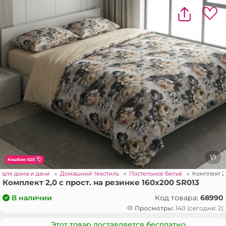
1/1
КэшБэк: 525
 для дома и дачи
»
Домашний текстиль
»
Постельное бельё
»
Комплект 2,
Комплект 2,0 с прост. на резинке 160x200 SR013
Код товара:
68990
В наличии
Просмотры:
140 (сегодня: 2)
Этот товар доставляется бесплатно