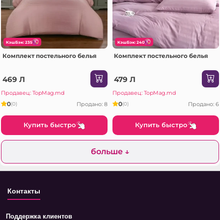
КэшБэк: 235
КэшБэк: 240
Комплект постельного белья
Комплект постельного белья
469 Л
479 Л
Продавец: TopMag.md
Продавец: TopMag.md
0
0
Продано: 8
Продано: 6
(0)
(0)
Купить быстро
Купить быстро
больше ↓
Контакты
Поддержка клиентов