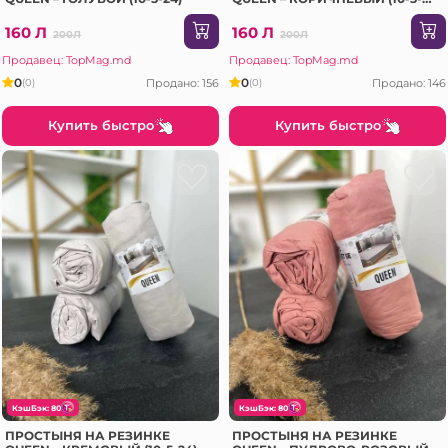
24)
160 Л
160 Л
200Л
200Л
Продавец: TopMag.md
Продавец: TopMag.md
0
0
Продано: 156
Продано: 146
(0)
(0)
Купить быстро
Купить быстро
КэшБэк: 80
КэшБэк: 80
ПРОСТЫНЯ НА РЕЗИНКЕ
ПРОСТЫНЯ НА РЕЗИНКЕ