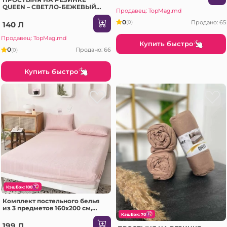
QUEEN – СВЕТЛО-БЕЖЕВЫЙ
Продавец: TopMag.md
160×200 CM (1)
0
Продано: 65
(0)
140 Л
Продавец: TopMag.md
Купить быстро
0
Продано: 66
(0)
Купить быстро
КэшБэк: 100
Комплект постельного белья
из 3 предметов 160x200 см,
розовый (06-MS708-60-PR2)
КэшБэк: 70
199 Л