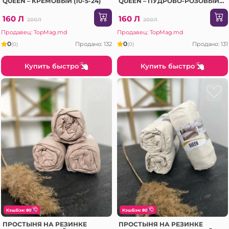
QUEEN – КРЕМОВЫЙ (10-5-24)
QUEEN – ПУДРОВО-РОЗОВЫЙ
(10-5-24)
160 Л
160 Л
200Л
200Л
Продавец: TopMag.md
Продавец: TopMag.md
0
0
Продано: 132
Продано: 131
(0)
(0)
Купить быстро
Купить быстро
КэшБэк: 80
КэшБэк: 80
ПРОСТЫНЯ НА РЕЗИНКЕ
ПРОСТЫНЯ НА РЕЗИНКЕ