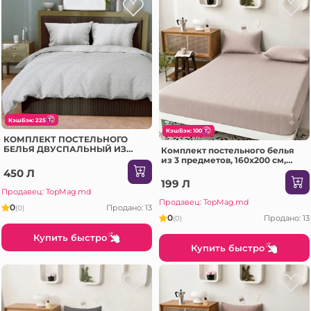
КэшБэк: 225
КэшБэк: 100
КОМПЛЕКТ ПОСТЕЛЬНОГО
БЕЛЬЯ ДВУСПАЛЬНЫЙ ИЗ
Комплект постельного белья
100% ХЛОПКА ПОПЛИН –
из 3 предметов, 160x200 см,
СВЕТЛО-СЕРЫЙ
бежевый (06-MS708-60-PR2)
450 Л
199 Л
Продавец: TopMag.md
Продавец: TopMag.md
0
Продано: 13
(0)
0
Продано: 13
(0)
Купить быстро
Купить быстро