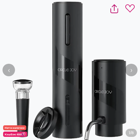
‹
›
Нет в наличии
1/8
КэшБэк: 650