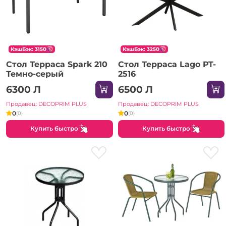
КэшБэк: 3150
КэшБэк: 3250
Стол Терраса Spark 210
Стол Терраса Lago PT-
Темно-серый
2516
6300 Л
6500 Л
Продавец: DECOPRIM PLUS
Продавец: DECOPRIM PLUS
0
0
(0)
(0)
Купить быстро
Купить быстро