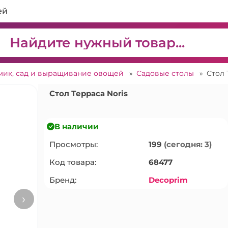
ей
мик, сад и выращивание овощей
»
Садовые столы
»
Стол 
Стол Терраса Noris
В наличии
Просмотры:
199
(сегодня: 3)
Код товара:
68477
Бренд:
Decoprim
›