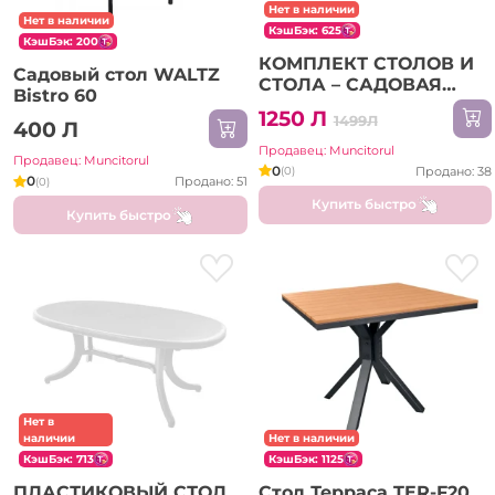
Нет в наличии
Нет в наличии
КэшБэк: 625
КэшБэк: 200
КОМПЛЕКТ СТОЛОВ И
Садовый стол WALTZ
СТОЛА – САДОВАЯ
Bistro 60
МЕБЕЛЬ WALTZ
1250 Л
1499Л
BISTRO (F1086)
400 Л
Продавец: Muncitorul
Продавец: Muncitorul
0
Продано: 38
(0)
0
Продано: 51
(0)
Купить быстро
Купить быстро
Нет в
наличии
Нет в наличии
КэшБэк: 713
КэшБэк: 1125
ПЛАСТИКОВЫЙ СТОЛ
Стол Терраса TER-F20