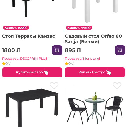
КэшБэк: 900
КэшБэк: 448
Стол Террасы Канзас
Садовый стол Orfeo 80
Sanja (Белый)
1800 Л
895 Л
Продавец: DECOPRIM PLUS
Продавец: Muncitorul
0
0
(0)
(0)
Купить быстро
Купить быстро