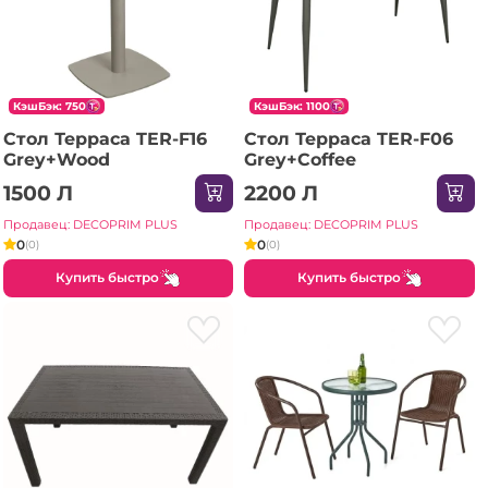
КэшБэк: 750
КэшБэк: 1100
Стол Терраса TER-F16
Стол Терраса TER-F06
Grey+Wood
Grey+Coffee
1500 Л
2200 Л
Продавец: DECOPRIM PLUS
Продавец: DECOPRIM PLUS
0
0
(0)
(0)
Купить быстро
Купить быстро