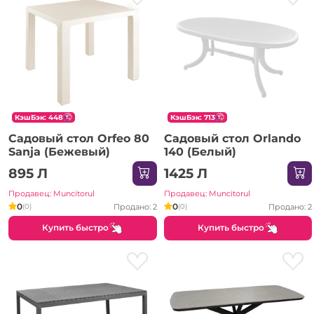
КэшБэк: 448
КэшБэк: 713
Садовый стол Orfeo 80
Садовый стол Orlando
Sanja (Бежевый)
140 (Белый)
895 Л
1425 Л
Продавец: Muncitorul
Продавец: Muncitorul
0
0
Продано: 2
Продано: 2
(0)
(0)
Купить быстро
Купить быстро