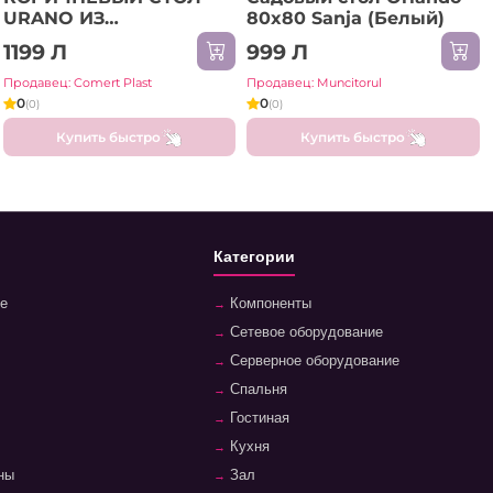
URANO ИЗ
80x80 Sanja (Белый)
ПОЛИПРОПИЛЕНА
1199 Л
999 Л
СОВРЕМЕННЫЙ
ДИЗАЙН 120x70 CM
Продавец: Comert Plast
Продавец: Muncitorul
0
0
(0)
(0)
Купить быстро
Купить быстро
Категории
е
Компоненты
Сетевое оборудование
Серверное оборудование
Спальня
Гостиная
Кухня
ны
Зал