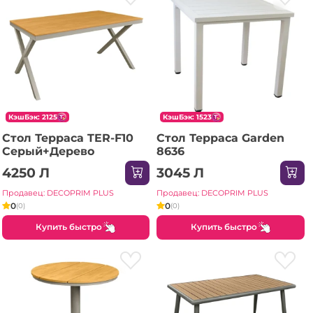
КэшБэк: 2125
КэшБэк: 1523
Стол Терраса TER-F10
Стол Терраса Garden
Серый+Дерево
8636
4250 Л
3045 Л
Продавец: DECOPRIM PLUS
Продавец: DECOPRIM PLUS
0
0
(0)
(0)
Купить быстро
Купить быстро