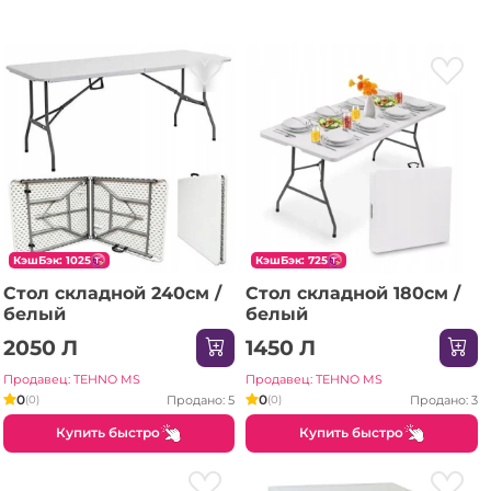
КэшБэк: 1025
КэшБэк: 725
Стол складной 240см /
Стол складной 180см /
белый
белый
2050 Л
1450 Л
Продавец: TEHNO MS
Продавец: TEHNO MS
0
0
Продано: 5
Продано: 3
(0)
(0)
Купить быстро
Купить быстро