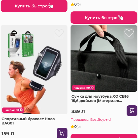
0
(0)
Купить быстро
Купить быстро
КэшБэк: 170
Сумка для ноутбука XO CB16
15,6 дюймов (Материал:
полиэстер), черная + серая
339 Л
КэшБэк: 80
Спортивный браслет Hoco
Продавец: BestBuy.md
BAG01
0
(0)
159 Л