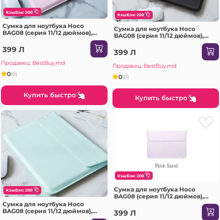
КэшБэк: 200
КэшБэк: 200
Сумка для ноутбука Hoco
Сумка для ноутбука Hoco
BAG08 (серия 11/12 дюймов),
BAG08 (серия 11/12 дюймов),
розовая.
черная.
399 Л
399 Л
Продавец: BestBuy.md
Продавец: BestBuy.md
0
(0)
0
(0)
Купить быстро
Купить быстро
КэшБэк: 200
Сумка для ноутбука Hoco
КэшБэк: 200
BAG08 (серия 11/12 дюймов),
розовый песочный цвет.
Сумка для ноутбука Hoco
BAG08 (серия 11/12 дюймов),
399 Л
зеленая.