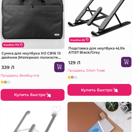
КэшБэк: 65
КэшБэк: 170
Подставка для ноутбука 4Life
AT157 Black/Grey
Сумка для ноутбука XO CB16 13
дюймов (Материал: полиэстер),
черная + серая
129 Л
339 Л
Продавец: Eliteh Trade
Продавец: BestBuy.md
0
(0)
0
(0)
Купить быстро
Купить быстро