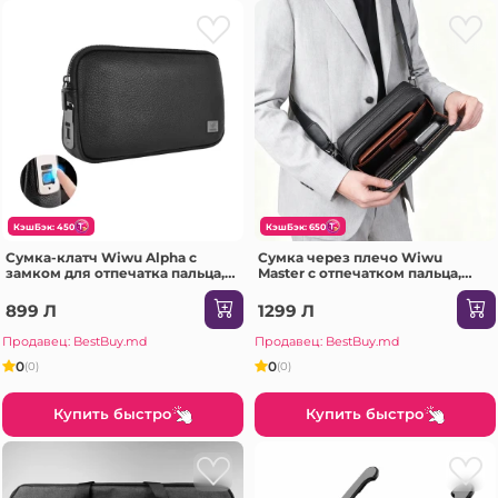
КэшБэк: 450
КэшБэк: 650
Сумка-клатч Wiwu Alpha с
Сумка через плечо Wiwu
замком для отпечатка пальца,
Master с отпечатком пальца,
черная.
черная.
899 Л
1299 Л
Продавец: BestBuy.md
Продавец: BestBuy.md
0
0
(0)
(0)
Купить быстро
Купить быстро