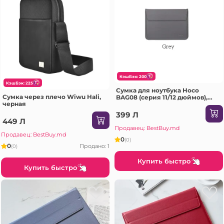
КэшБэк: 200
КэшБэк: 225
Сумка для ноутбука Hoco
Сумка через плечо Wiwu Hali,
BAG08 (серия 11/12 дюймов),
черная
серая.
399 Л
449 Л
Продавец: BestBuy.md
Продавец: BestBuy.md
0
(0)
0
Продано: 1
(0)
Купить быстро
Купить быстро