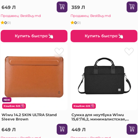
серии с держателем (15,6
дюймов), черная.
649 Л
359 Л
Продавец: BestBuy.md
Продавец: BestBuy.md
0
0
(0)
(0)
Купить быстро
Купить быстро
NEW
КэшБэк: 325
КэшБэк: 225
Wiwu 14.2 SKIN ULTRA Stand
Сумка для ноутбука Wiwu
Sleeve Brown
15,6"/16,2, минималистская,
черная
649 Л
449 Л
Продавец: BestBuy.md
Продавец: BestBuy.md