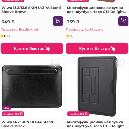
Wiwu 13.3/13.6 SKIN ULTRA Stand
Многофункциональная сумка
Sleeve Brown
для ноутбука Hoco GT5 Delight
серии с держателем (43,8 см),
коричневая.
649 Л
359 Л
Продавец: BestBuy.md
Продавец: BestBuy.md
0
0
(0)
(0)
Купить быстро
Купить быстро
NEW
КэшБэк: 325
КэшБэк: 180
Wiwu 14.2 SKIN ULTRA Stand
Многофункциональная сумка
Sleeve Black
для ноутбука Hoco GT5 Delight