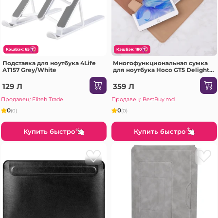
КэшБэк: 65
КэшБэк: 180
Подставка для ноутбука 4Life
Многофункциональная сумка
AT157 Grey/White
для ноутбука Hoco GT5 Delight
серии с держателем (14
дюймов), коричневая.
129 Л
359 Л
Продавец: Eliteh Trade
Продавец: BestBuy.md
0
0
(0)
(0)
Купить быстро
Купить быстро