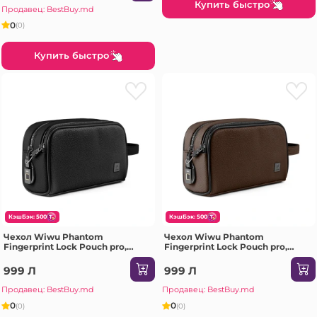
Купить быстро
Продавец: BestBuy.md
0
(0)
Купить быстро
КэшБэк: 500
КэшБэк: 500
Чехол Wiwu Phantom
Чехол Wiwu Phantom
Fingerprint Lock Pouch pro,
Fingerprint Lock Pouch pro,
черный.
темно-коричневый.
999 Л
999 Л
Продавец: BestBuy.md
Продавец: BestBuy.md
0
0
(0)
(0)