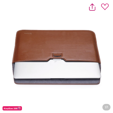
1/1
КэшБэк: 200