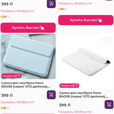
Продавец: BestBuy.md
399 Л
0
(0)
Продавец: BestBuy.md
0
(0)
Купить быстро
Купить быстро
КэшБэк: 200
Сумка для ноутбука Hoco
КэшБэк: 200
BAG08 (серия 11/12 дюймов),
светло-голубая.
Сумка для ноутбука Hoco
399 Л
BAG08 (серия 11/12 дюймов),
белая.
Продавец: BestBuy.md
399 Л
0
(0)
Продавец: BestBuy.md