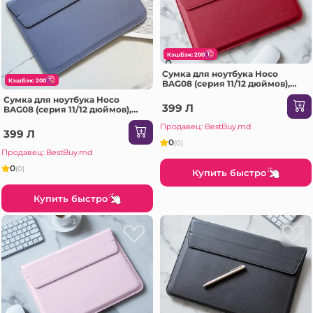
КэшБэк: 200
Сумка для ноутбука Hoco
КэшБэк: 200
BAG08 (серия 11/12 дюймов),
винно-красная.
Сумка для ноутбука Hoco
399 Л
BAG08 (серия 11/12 дюймов),
фиолетовая.
Продавец: BestBuy.md
399 Л
0
(0)
Продавец: BestBuy.md
0
(0)
Купить быстро
Купить быстро