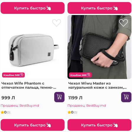
Купить быстро
Купить быстро
КэшБэк: 500
КэшБэк: 600
Чехол Wife Phantom с
Чехол Wiwu Master из
отпечатком пальца, темно-
натуральной кожи с замком,
серый
отпечатком пальца, черный.
999 Л
1199 Л
Продавец: BestBuy.md
Продавец: BestBuy.md
0
0
(0)
(0)
Купить быстро
Купить быстро