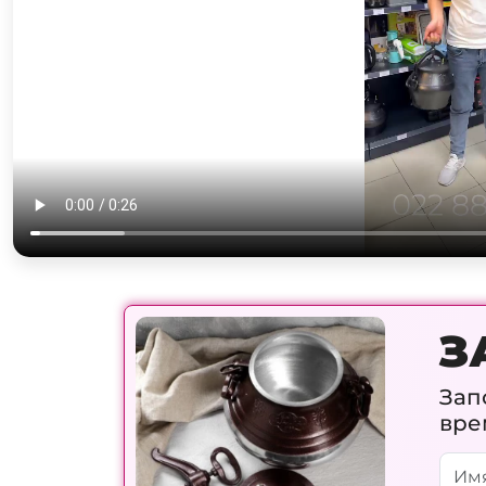
З
Зап
вре