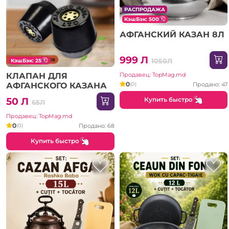
РАСПРОДАЖА
КэшБэк: 500
АФГАНСКИЙ КАЗАН 8Л
999 Л
1050Л
КэшБэк: 25
Продавец: TopMag.md
КЛАПАН ДЛЯ
0
Продано: 47
(0)
АФГАНСКОГО КАЗАНА
Купить быстро
50 Л
65Л
Продавец: TopMag.md
0
Продано: 68
(0)
Купить быстро