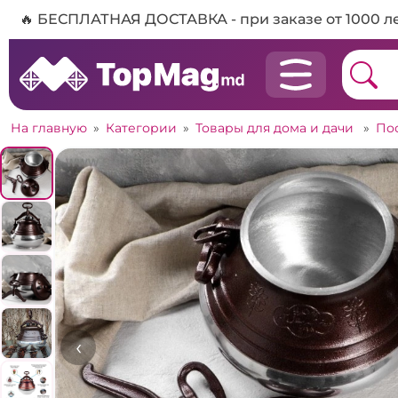
🔥 БЕСПЛАТНАЯ ДОСТАВКА - при заказе от 1000 л
На главную
»
Категории
»
Товары для дома и дачи
»
По
‹