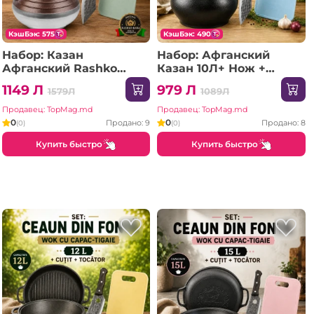
КэшБэк: 575
КэшБэк: 490
Набор: Казан
Набор: Афганский
Афганский Rashko
Казан 10Л+ Нож +
Baba 12 Л + Нож +
Доска
1149 Л
979 Л
1579Л
1089Л
Доска
Продавец: TopMag.md
Продавец: TopMag.md
0
0
Продано: 9
Продано: 8
(0)
(0)
Купить быстро
Купить быстро