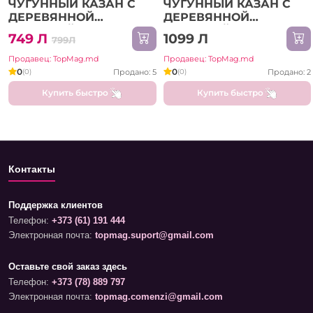
ЧУГУННЫЙ КАЗАН С
ЧУГУННЫЙ КАЗАН С
ДЕРЕВЯННОЙ
ДЕРЕВЯННОЙ
КРЫШКОЙ 34 СМ (KZN-
КРЫШКОЙ 38 СМ (KZN-
749 Л
1099 Л
799Л
34CM)
38CM)
Продавец: TopMag.md
Продавец: TopMag.md
0
0
Продано: 5
Продано: 2
(0)
(0)
Купить быстро
Купить быстро
Контакты
Поддержка клиентов
Телефон:
+373 (61) 191 444
Электронная почта:
topmag.suport@gmail.com
Оставьте свой заказ здесь
Телефон:
+373 (78) 889 797
Электронная почта:
topmag.comenzi@gmail.com