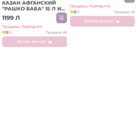
КАЗАН АФГАНСКИЙ
Продавец: TopMag.md
"РАШКО БАБА" 15 Л ИЗ
0
Продано: 35
(0)
ПИЩЕВОГО
1199 Л
АЛЮМИНИЯ (SB15K)
Купить быстро
Продавец: TopMag.md
0
Продано: 49
(0)
Купить быстро