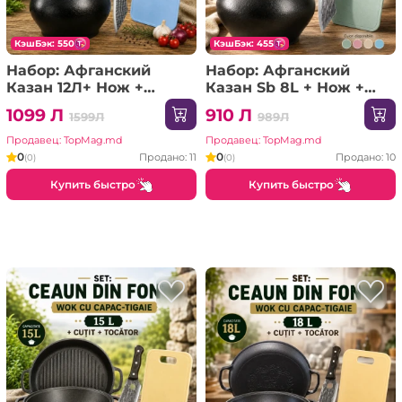
КэшБэк: 550
КэшБэк: 455
Набор: Афганский
Набор: Афганский
Казан 12Л+ Нож +
Казан Sb 8L + Нож +
Доска
Доска
1099 Л
910 Л
1599Л
989Л
Продавец: TopMag.md
Продавец: TopMag.md
0
0
Продано: 11
Продано: 10
(0)
(0)
Купить быстро
Купить быстро