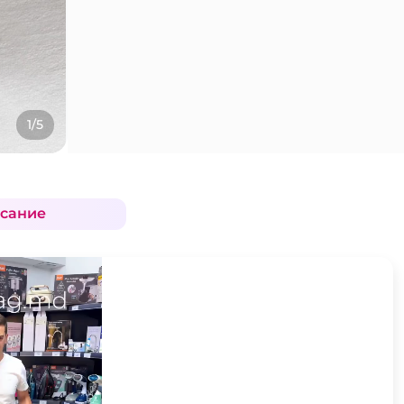
1/5
сание