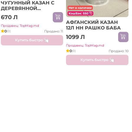
ЧУГУННЫЙ КАЗАН С
ДЕРЕВЯННОЙ
Нет в наличии
КРЫШКОЙ 32 СМ (KZN-
КэшБэк: 550
670 Л
32CM)
АФГАНСКИЙ КАЗАН
Продавец: TopMag.md
12Л НН РАШКО БАБА
0
Продано: 11
(0)
1099 Л
Купить быстро
Продавец: TopMag.md
0
Продано: 10
(0)
Купить быстро