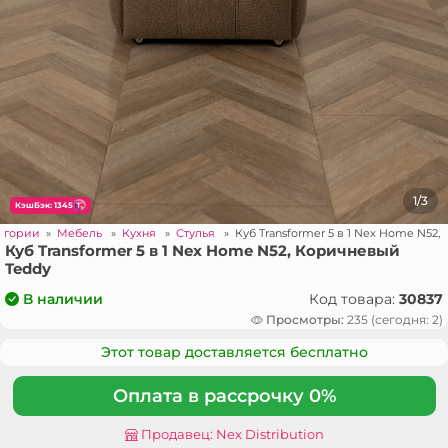
1/3
КэшБэк: 1345
егории
»
Мебель
»
Кухня
»
Стулья
»
Куб Transformer 5 в 1 Nex Home N52
Куб Transformer 5 в 1 Nex Home N52, Коричневый
Teddy
Код товара:
30837
В наличии
Просмотры:
235 (сегодня: 2)
Этот товар доставляется бесплатно
Оплата в рассрочку 0%
Продавец: Nex Distribution