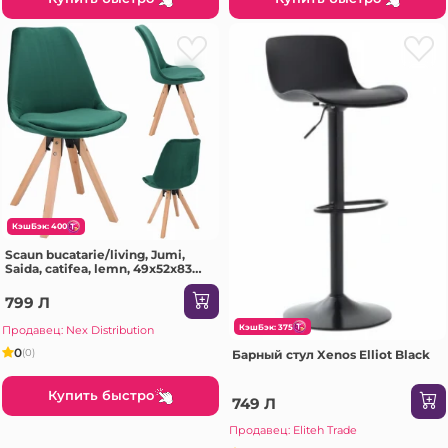
КэшБэк: 400
Scaun bucatarie/living, Jumi,
Saida, catifea, lemn, 49x52x83
cm, Verde
799 Л
КэшБэк: 375
Продавец: Nex Distribution
0
(0)
Барный стул Xenos Elliot Black
Купить быстро
749 Л
Продавец: Eliteh Trade