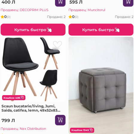
400 Л
595 Л
Продавец: DECOPRIM PLUS
Продавец: Muncitorul
0
0
Продано: 2
Продано: 2
(0)
(0)
Купить быстро
Купить быстро
КэшБэк: 400
Scaun bucatarie/living, Jumi,
Saida, catifea, lemn, 49x52x83
cm, Negru
799 Л
Продавец: Nex Distribution
КэшБэк: 1345