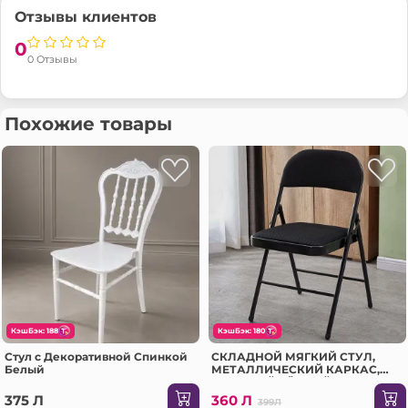
Lungime (Cuburi
500 мм
Отзывы клиентов
Transformer):
0
Adincimea (Cuburi
500 мм
0 Отзывы
Transformer):
Materialul (Cuburi
Blanita artificiala (Teddy)
Похожие товары
Transformer):
КэшБэк: 188
КэшБэк: 180
Стул с Декоративной Спинкой
СКЛАДНОЙ МЯГКИЙ СТУЛ,
Белый
МЕТАЛЛИЧЕСКИЙ КАРКАС,
МАТОВЫЙ ЧЁРНЫЙ, 40×47×78
СМ (800010)
375 Л
360 Л
399Л