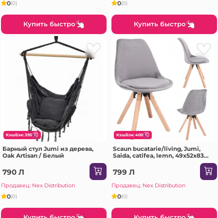
0
0
(0)
(0)
Купить быстро
Купить быстро
КэшБэк: 395
КэшБэк: 400
Барный стул Jumi из дерева,
Scaun bucatarie/living, Jumi,
Oak Artisan / Белый
Saida, catifea, lemn, 49x52x83
cm, Bej
790 Л
799 Л
Продавец: Nex Distribution
Продавец: Nex Distribution
0
0
(0)
(0)
Купить быстро
Купить быстро