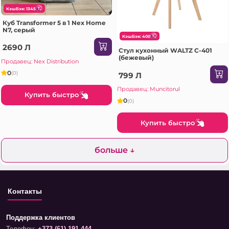
КэшБэк: 1345
Куб Transformer 5 в 1 Nex Home
N7, серый
КэшБэк: 400
2690 Л
Стул кухонный WALTZ C-401
(бежевый)
Продавец: Nex Distribution
0
(0)
799 Л
Продавец: Muncitorul
Купить быстро
0
(0)
Купить быстро
больше ↓
Контакты
Поддержка клиентов