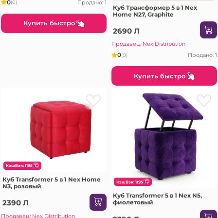
0
Продано: 1
(0)
Куб Трансформер 5 в 1 Nex
Home N27, Graphite
Купить быстро
2690 Л
Продавец: Nex Distribution
0
Продано: 1
(0)
Купить быстро
КэшБэк: 1195
Куб Transformer 5 в 1 Nex Home
КэшБэк: 1195
N3, розовый
Куб Transformer 5 в 1 Nex N5,
2390 Л
фиолетовый
Продавец: Nex Distribution