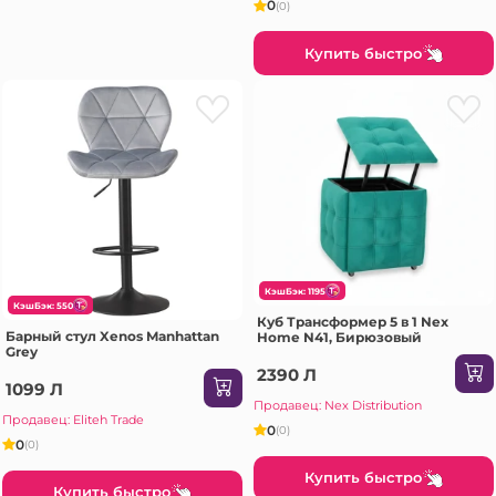
0
(0)
Купить быстро
КэшБэк: 1195
КэшБэк: 550
Куб Трансформер 5 в 1 Nex
Барный стул Xenos Manhattan
Home N41, Бирюзовый
Grey
2390 Л
1099 Л
Продавец: Nex Distribution
Продавец: Eliteh Trade
0
(0)
0
(0)
Купить быстро
Купить быстро