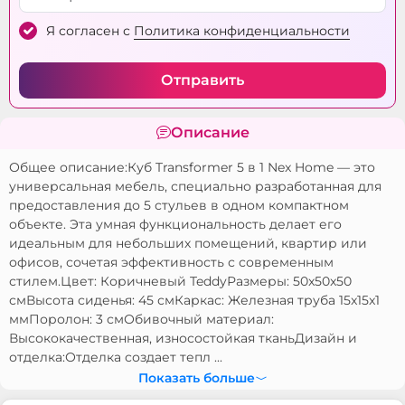
Nr. Cutii (Mobilă
1/1
Я согласен с
Политика конфиденциальности
Transformer):
Отправить
Inaltime (Mobilă
500 мм
Transformer):
Описание
Adincimea (Mobilă
500 мм
Transformer):
Общее описание:Куб Transformer 5 в 1 Nex Home — это
универсальная мебель, специально разработанная для
Materialul (Mobilă
Blanita artificiala (Teddy)
предоставления до 5 стульев в одном компактном
Transformer):
объекте. Эта умная функциональность делает его
Material Carcasa
Металл
идеальным для небольших помещений, квартир или
офисов, сочетая эффективность с современным
(Cuburi Transformer):
стилем.Цвет: Коричневый TeddyРазмеры: 50x50x50
Nr. Cutii (Cuburi
1/1
смВысота сиденья: 45 смКаркас: Железная труба 15x15x1
Transformer):
ммПоролон: 3 смОбивочный материал:
Высококачественная, износостойкая тканьДизайн и
Inaltime (Cuburi
500 мм
отделка:Отделка создает тепл ...
Transformer):
Показать больше