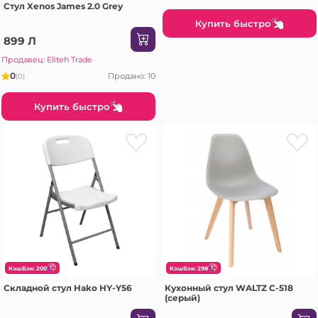
Стул Xenos James 2.0 Grey
Купить быстро
899 Л
Продавец: Eliteh Trade
0
Продано: 10
(0)
Купить быстро
КэшБэк: 200
КэшБэк: 298
Складной стул Hako HY-Y56
Кухонный стул WALTZ C-518
(серый)