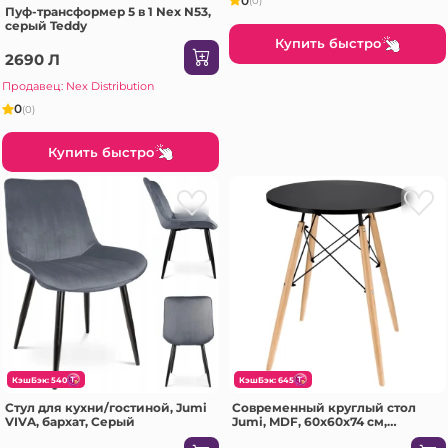
0
(0)
Пуф-трансформер 5 в 1 Nex N53,
серый Teddy
Купить быстро
2690 Л
Продавец: Nex Distribution
0
(0)
Купить быстро
КэшБэк: 540
КэшБэк: 645
Стул для кухни/гостиной, Jumi
Современный круглый стол
VIVA, бархат, Серый
Jumi, MDF, 60x60x74 см,
скандинавский стиль, Oak