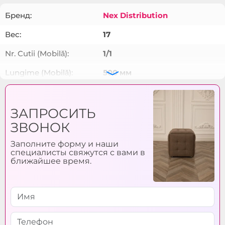
Бренд:
Nex Distribution
Вес:
17
Nr. Cutii (Mobilă):
1/1
Lungime (Mobilă):
500 мм
Inaltime (Mobilă):
500 мм
ЗАПРОСИТЬ
Adincimea (Mobilă):
500 мм
ЗВОНОК
Material Carcasa
Металл
(Mobilă):
Заполните форму и наши
специалисты свяжутся с вами в
Materialul (Mobilă):
Blanita articiala (Teddy)
ближайшее время.
Material Carcasa
Металл
(Mobilă Transformer):
Lungime (Mobilă
500 мм
Transformer):