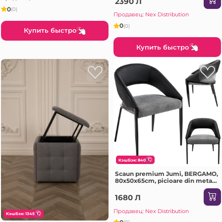
2390 Л
0
(0)
Продавец: Nex Distribution
0
(0)
Купить быстро
Купить быстро
КэшБэк: 840
Scaun premium Jumi, BERGAMO,
80x50x65cm, picioare din metal,
Negru/gri
1680 Л
Продавец: Nex Distribution
КэшБэк: 1345