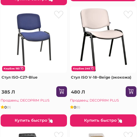
КэшБэк: 193
КэшБэк: 240
Стул ISO-C27~Blue
Стул ISO V-18~Beige (экокожа)
385 Л
480 Л
Продавец: DECOPRIM PLUS
Продавец: DECOPRIM PLUS
0
0
(0)
(0)
Купить быстро
Купить быстро