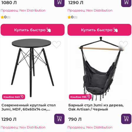
Artisan/черный
1080 Л
1290 Л
Продавец: Nex Distribution
Продавец: Nex Distribution
0
0
(0)
(0)
Купить быстро
Купить быстро
КэшБэк: 645
КэшБэк: 395
Современный круглый стол
Барный стул Jumi из дерева,
Jumi, MDF, 60x60x74 см,
Oak Artisan / Черный
скандинавский стиль, Черный/
Черный
1290 Л
790 Л
Продавец: Nex Distribution
Продавец: Nex Distribution