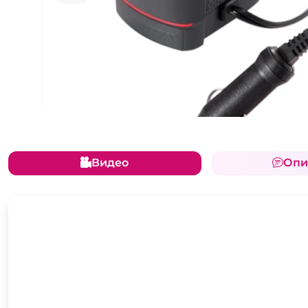
Видео
Опи