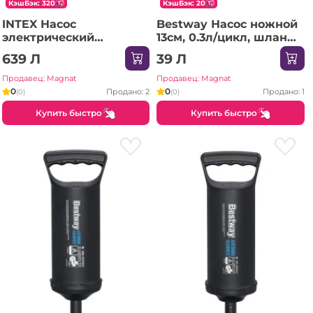
КэшБэк: 320
КэшБэк: 20
INTEX Насос
Bestway Насос ножной
электрический
13см, 0.3л/цикл, шланг
аккумуляторный 220-
с 3-мя насадками
639 Л
39 Л
240V QUICK-FILL
Продавец: Magnat
Продавец: Magnat
0
0
Продано: 2
Продано: 1
(0)
(0)
Купить быстро
Купить быстро