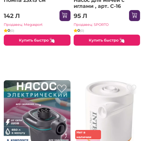
Помпа 23x15 см
Насос для мячей с
иглами , арт. C-16
142 Л
95 Л
Продавец: Megasport
Продавец: SPORTO
0
0
(0)
(0)
Купить быстро
Купить быстро
Нет в
наличии