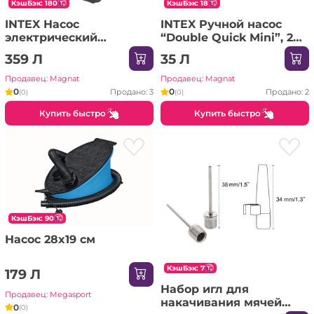
КэшБэк: 180
КэшБэк: 18
INTEX Насос
INTEX Ручной насос
электрический
“Double Quick Mini”, 29
"QuickFill AC/DC" с
см
359 Л
35 Л
адаптером, 220V, 3
насадки
Продавец: Magnat
Продавец: Magnat
0
0
Продано: 3
Продано: 2
(0)
(0)
Купить быстро
Купить быстро
КэшБэк: 90
Насос 28x19 см
КэшБэк: 7
179 Л
Набор игл для
Продавец: Megasport
накачивания мячей
0
(0)