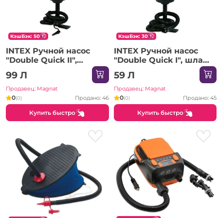
КэшБэк: 50
КэшБэк: 30
INTEX Ручной насос
INTEX Ручной насос
"Double Quick II",
"Double Quick I", шланг
шланг с 3 насадками,
с 3 насадками, 29 см
99 Л
59 Л
36 см
Продавец: Magnat
Продавец: Magnat
0
0
Продано: 46
Продано: 45
(0)
(0)
Купить быстро
Купить быстро