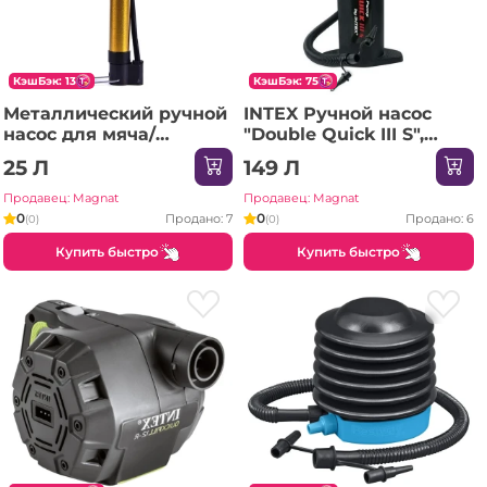
КэшБэк: 13
КэшБэк: 75
Металлический ручной
INTEX Ручной насос
насос для мяча/
"Double Quick III S",
велосипеда
шланг с 3 насадками,
25 Л
149 Л
37 см
Продавец: Magnat
Продавец: Magnat
0
0
Продано: 7
Продано: 6
(0)
(0)
Купить быстро
Купить быстро