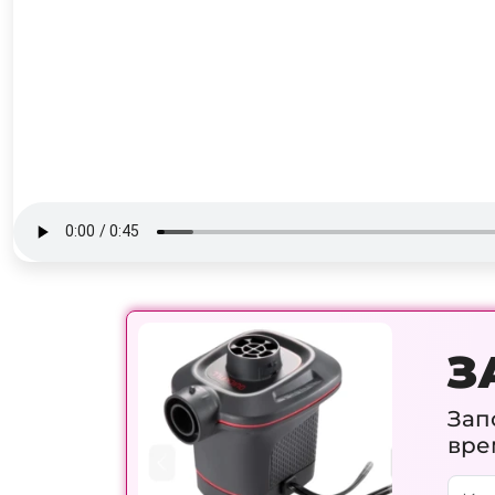
З
Зап
вре