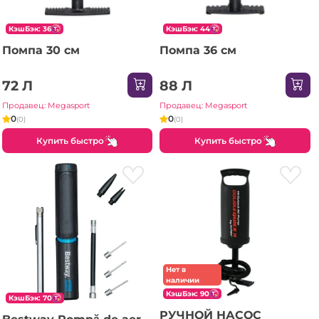
КэшБэк: 36
КэшБэк: 44
Помпа 30 см
Помпа 36 см
72 Л
88 Л
Продавец: Megasport
Продавец: Megasport
0
0
(0)
(0)
Купить быстро
Купить быстро
Нет в
наличии
КэшБэк: 90
КэшБэк: 70
РУЧНОЙ НАСОС