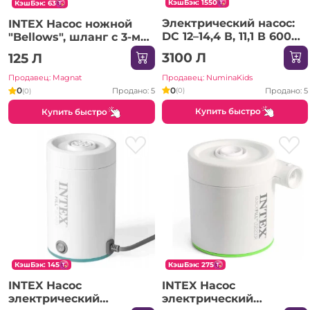
КэшБэк: 1550
КэшБэк: 63
Электрический насос:
INTEX Насос ножной
DC 12–14,4 В, 11,1 В 6000
"Bellows", шланг с 3-мя
мАч
насадками, 28 см
3100 Л
125 Л
Продавец: NuminaKids
Продавец: Magnat
0
0
Продано: 5
(0)
Продано: 5
(0)
Купить быстро
Купить быстро
КэшБэк: 145
КэшБэк: 275
INTEX Насос
INTEX Насос
электрический
электрический