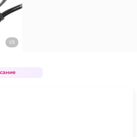
1/3
сание