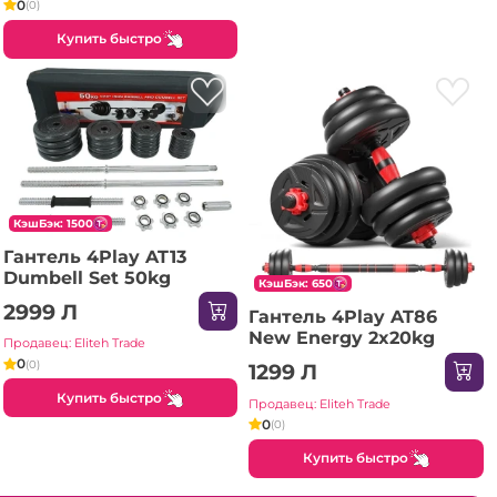
0
(0)
Купить быстро
КэшБэк: 1500
Гантель 4Play AT13
Dumbell Set 50kg
КэшБэк: 650
2999 Л
Гантель 4Play AT86
New Energy 2x20kg
Продавец: Eliteh Trade
0
(0)
1299 Л
Купить быстро
Продавец: Eliteh Trade
0
(0)
Купить быстро