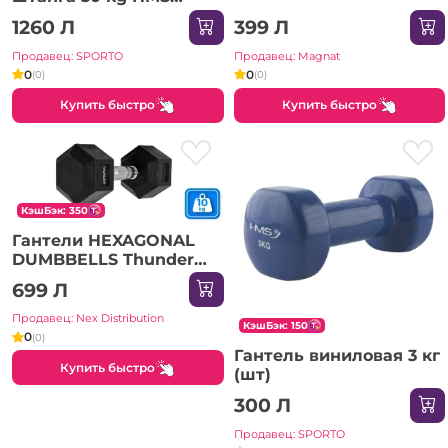
SGC30
1260 Л
399 Л
Продавец: SPORTO
Продавец: Magnat
0
0
(0)
(0)
Купить быстро
Купить быстро
КэшБэк: 350
Гантели HEXAGONAL
DUMBBELLS Thunder
10KG
699 Л
Продавец: Nex Distribution
КэшБэк: 150
0
(0)
Гантель виниловая 3 кг
Купить быстро
(шт)
300 Л
Продавец: SPORTO