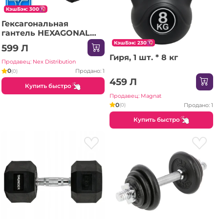
КэшБэк: 300
Гексагональная
гантель HEXAGONAL
DUMBBELLS Thunder
КэшБэк: 230
599 Л
7,5 кг
Гиря, 1 шт. * 8 кг
Продавец: Nex Distribution
0
Продано: 1
(0)
459 Л
Купить быстро
Продавец: Magnat
0
Продано: 1
(0)
Купить быстро