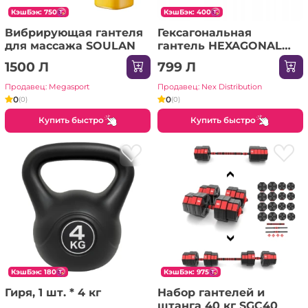
КэшБэк: 750
КэшБэк: 400
Вибрирующая гантеля
Гексагональная
для массажа SOULAN
гантель HEXAGONAL
DUMBBELLS Thunder
1500 Л
799 Л
12,5 кг
Продавец: Megasport
Продавец: Nex Distribution
0
0
(0)
(0)
Купить быстро
Купить быстро
КэшБэк: 180
КэшБэк: 975
Гиря, 1 шт. * 4 кг
Набор гантелей и
штанга 40 кг SGC40