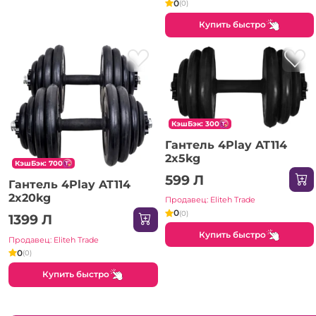
0
(0)
Купить быстро
КэшБэк: 300
Гантель 4Play AT114
2x5kg
КэшБэк: 700
599 Л
Гантель 4Play AT114
2x20kg
Продавец: Eliteh Trade
0
(0)
1399 Л
Купить быстро
Продавец: Eliteh Trade
0
(0)
Купить быстро