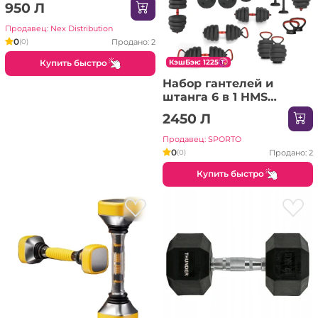
950 Л
Продавец: Nex Distribution
0
Продано: 2
(0)
Купить быстро
КэшБэк: 1225
Набор гантелей и
штанга 6 в 1 HMS
SGN140 PRO (40 кг)
2450 Л
Продавец: SPORTO
0
Продано: 2
(0)
Купить быстро