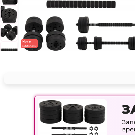
Нет в
наличии
З
Зап
вре