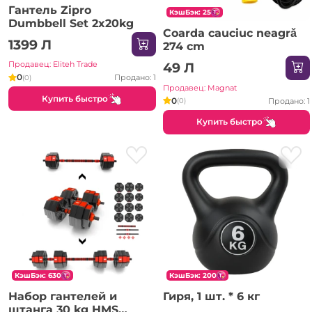
Гантель Zipro
КэшБэк: 25
Dumbbell Set 2x20kg
Coarda cauciuc neagră
1399 Л
274 cm
Продавец: Eliteh Trade
49 Л
0
Продано: 1
(0)
Продавец: Magnat
Купить быстро
0
Продано: 1
(0)
Купить быстро
КэшБэк: 630
КэшБэк: 200
Набор гантелей и
Гиря, 1 шт. * 6 кг
штанга 30 kg HMS