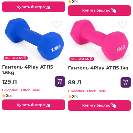
0
(0)
Купить быстро
Купить быстро
КэшБэк: 65
КэшБэк: 45
Гантель 4Play AT115
Гантель 4Play AT115 1kg
1.5kg
129 Л
89 Л
Продавец: Eliteh Trade
Продавец: Eliteh Trade
0
(0)
0
(0)
Купить быстро
Купить быстро