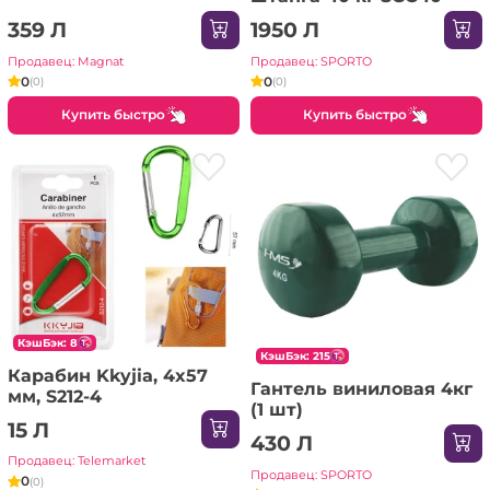
359 Л
1950 Л
Продавец: Magnat
Продавец: SPORTO
0
0
(0)
(0)
Купить быстро
Купить быстро
КэшБэк: 8
КэшБэк: 215
Карабин Kkyjia, 4x57
Гантель виниловая 4кг
мм, S212-4
(1 шт)
15 Л
430 Л
Продавец: Telemarket
Продавец: SPORTO
0
(0)