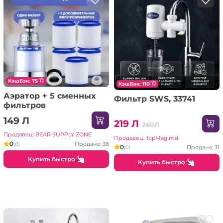
КэшБэк: 75
КэшБэк: 110
Аэратор + 5 сменных
Фильтр SWS, 33741
фильтров
149 Л
219 Л
260Л
Продавец: BEAR SUPPLY ZONE
Продавец: TopMag.md
0
Продано: 38
(0)
0
Продано: 31
(0)
Купить быстро
Купить быстро