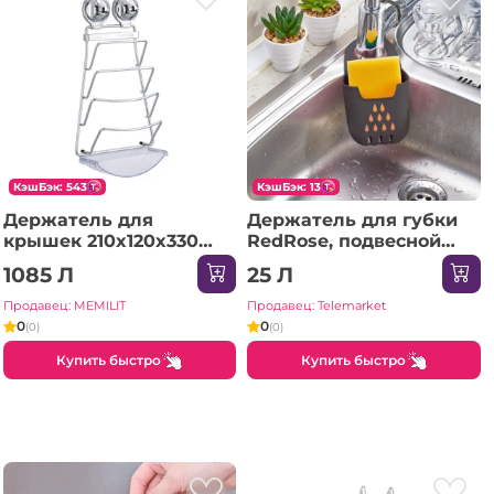
КэшБэк: 543
КэшБэк: 13
Держатель для
Держатель для губки
крышек 210x120x330
RedRose, подвесной
mm хром E
для раковины, 9×17 см
1085 Л
25 Л
Продавец: MEMILIT
Продавец: Telemarket
0
0
(0)
(0)
Купить быстро
Купить быстро