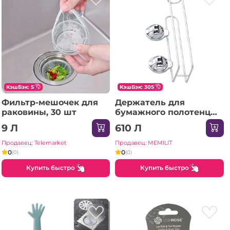
КэшБэк: 5
КэшБэк: 305
Фильтр-мешочек для
Держатель для
раковины, 30 шт
бумажного полотенца
231x79 мм хром E21
9 Л
610 Л
Продавец: Telemarket
Продавец: MEMILIT
0
0
(0)
(0)
Купить быстро
Купить быстро