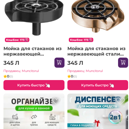
КэшБэк: 173
КэшБэк: 173
Мойка для стаканов из
Мойка для стаканов из
нержавеющей
нержавеющей стали
сталиSanDonna
304 SanDonna
345 Л
345 Л
(Черный)
(Золотистый)
Продавец: Muncitorul
Продавец: Muncitorul
0
0
(0)
(0)
Купить быстро
Купить быстро