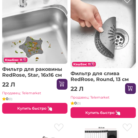
КэшБэк: 11
КэшБэк: 11
Фильтр для раковины
Фильтр для слива
RedRose, Star, 16х16 см
RedRose, Round, 13 см
22 Л
22 Л
Продавец: Telemarket
Продавец: Telemarket
0
(0)
0
(0)
Купить быстро
Купить быстро