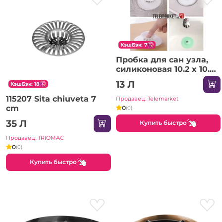
КэшБэк: 7
Пробка для сан узла,
силиконовая 10.2 x 10.2
x 2.5 см
13 Л
КэшБэк: 18
115207 Sita chiuveta 7
Продавец: Telemarket
cm
0
(0)
35 Л
Купить быстро
Продавец: TRIOMAC
0
(0)
Купить быстро