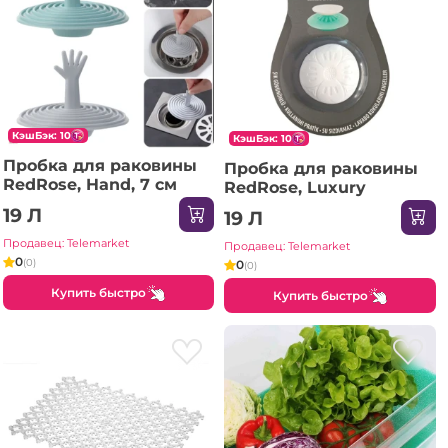
КэшБэк: 10
КэшБэк: 10
Пробка для раковины
Пробка для раковины
RedRose, Hand, 7 см
RedRose, Luxury
19 Л
19 Л
Продавец: Telemarket
Продавец: Telemarket
0
(0)
0
(0)
Купить быстро
Купить быстро