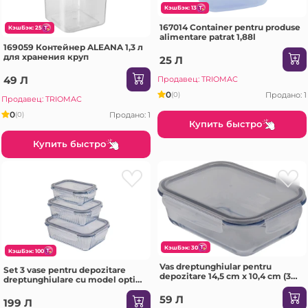
КэшБэк: 13
167014 Container pentru produse
КэшБэк: 25
alimentare patrat 1,88l
169059 Контейнер ALEANA 1,3 л
для хранения круп
25 Л
49 Л
Продавец: TRIOMAC
0
Продано: 1
(0)
Продавец: TRIOMAC
0
Продано: 1
(0)
Купить быстро
Купить быстро
КэшБэк: 30
КэшБэк: 100
Vas dreptunghiular pentru
Set 3 vase pentru depozitare
depozitare 14,5 cm x 10,4 cm (380
dreptunghiulare cu model optic
cc) cu capac din plastic, Borart
embosat (380 cc + 640 cc + 1040
59 Л
cc), Borart
199 Л