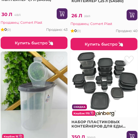
КОНТЕЙНЕР 1,25 л (SA580)
30 Л
26 Л
49Л
39Л
Продавец: Comert Plast
Продавец: Comert Plast
0
Продано: 43
(0)
0
Продано: 40
(0)
Купить быстро
Купить быстро
СКИДКА
КэшБэк: 175
НАБОР ПЛАСТИКОВЫХ
КОНТЕЙНЕРОВ ДЛЯ ЕДЫ
RAINBERG 50 ДЕТАЛИЙ (FS306)
350 Л
КэшБэк: 15
700Л