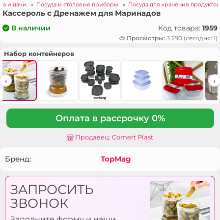
ма и дачи
»
Посуда и столовые приборы
»
Посуда для хранения продукто
Кассероль с Дренажем для Маринадов
Код товара:
1959
В наличии
Просмотры:
3 290 (сегодня: 1)
Набор контейнеров
‹
›
Оплата в рассрочку 0%
Продавец: Comert Plast
Бренд:
TopMag
ЗАПРОСИТЬ
ЗВОНОК
Заполните форму и наши