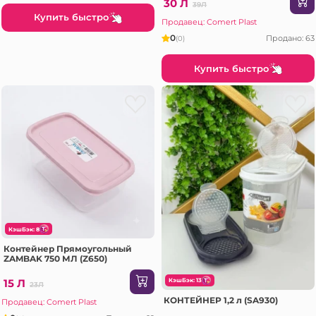
30 Л
39Л
Купить быстро
Продавец: Comert Plast
0
Продано: 63
(0)
Купить быстро
КэшБэк: 8
Контейнер Прямоугольный
ZAMBAK 750 МЛ (Z650)
15 Л
КэшБэк: 13
23Л
КОНТЕЙНЕР 1,2 л (SA930)
Продавец: Comert Plast