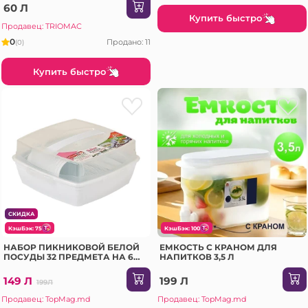
60 Л
Купить быстро
Продавец: TRIOMAC
0
Продано: 11
(0)
Купить быстро
СКИДКА
КэшБэк: 75
КэшБэк: 100
НАБОР ПИКНИКОВОЙ БЕЛОЙ
ЕМКОСТЬ С КРАНОМ ДЛЯ
ПОСУДЫ 32 ПРЕДМЕТА НА 6
НАПИТКОВ 3,5 Л
ПЕРСОН (SP-180)
149 Л
199 Л
199Л
Продавец: TopMag.md
Продавец: TopMag.md