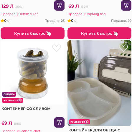
129 Л
69 Л
200Л
130Л
Продавец: Telemarket
Продавец: TopMag.md
0
0
Продано: 23
Продано: 20
(0)
(0)
Купить быстро
Купить быстро
СКИДКА
КэшБэк: 35
КОНТЕЙНЕР СО СЛИВОМ
69 Л
КэшБэк: 38
105Л
КОНТЕЙНЕР ДЛЯ ОБЕДА С
Продавец: Comert Plast