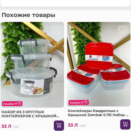
Похожие товары
КэшБэк: 17
КэшБэк: 17
Контейнеры Квадратные с
НАБОР ИЗ 3 КРУГЛЫХ
Крышкой Zambak 0.75l Набор 3
КОНТЕЙНЕРОВ С КРЫШКОЙ
Шт (Z668)
(SA696)
33 Л
33 Л
48Л
49Л