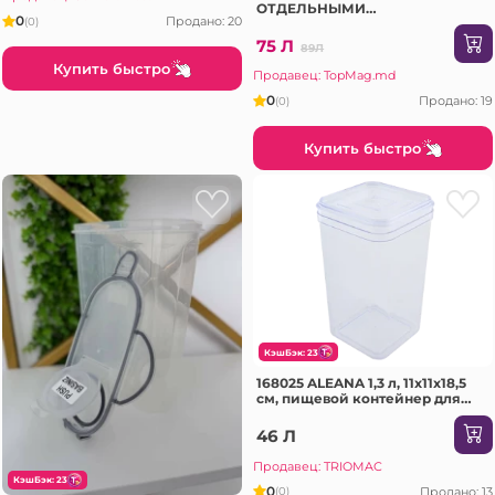
ОТДЕЛЬНЫМИ
0
Продано: 20
(0)
КОМПАРТАМЕНТАМИ (PW-8
(N))
75 Л
89Л
Купить быстро
Продавец: TopMag.md
0
Продано: 19
(0)
Купить быстро
КэшБэк: 23
168025 ALEANA 1,3 л, 11x11x18,5
см, пищевой контейнер для
хранения круп
46 Л
Продавец: TRIOMAC
КэшБэк: 23
0
Продано: 13
(0)