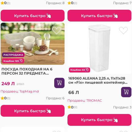
0
0
Продано: 8
Продано: 7
(0)
(0)
Купить быстро
Купить быстро
РАСПРОДАЖА
КэшБэк: 125
ПОСУДА ПОХОДНАЯ НА 6
КэшБэк: 33
ПЕРСОН 32 ПРЕДМЕТА
BEROSSI (116701)
169060 ALEANA 2,25 л, 11x11x28
см «Fix» пищевой контейнер
249 Л
279Л
для хранения круп
Продавец: TopMag.md
66 Л
0
Продано: 6
(0)
Продавец: TRIOMAC
0
Продано: 3
(0)
Купить быстро
Купить быстро