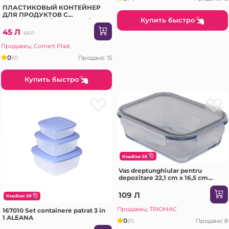
ПЛАСТИКОВЫЙ КОНТЕЙНЕР
ДЛЯ ПРОДУКТОВ С
Купить быстро
ГЕРМЕТИЧНОЙ КРЫШКОЙ 2,4
Л (SA590)
45 Л
58Л
Продавец: Comert Plast
0
Продано: 15
(0)
Купить быстро
КэшБэк: 55
Vas dreptunghiular pentru
depozitare 22,1 cm x 16,5 cm
(1520 cc) cu capac din plastic,
Borart
109 Л
КэшБэк: 30
Продавец: TRIOMAC
167010 Set containere patrat 3 in
1 ALEANA
0
Продано: 8
(0)