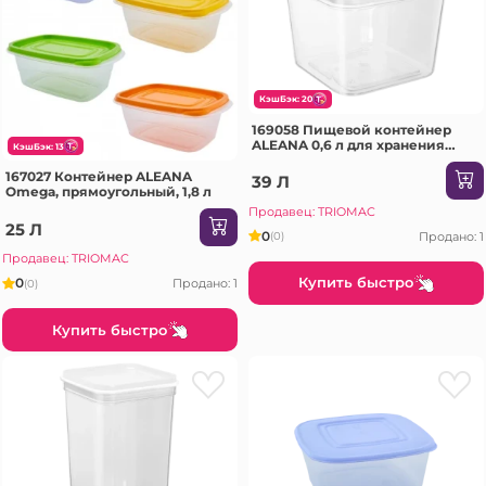
КэшБэк: 20
169058 Пищевой контейнер
ALEANA 0,6 л для хранения
КэшБэк: 13
круп
167027 Контейнер ALEANA
39 Л
Omega, прямоугольный, 1,8 л
Продавец: TRIOMAC
25 Л
0
Продано: 1
(0)
Продавец: TRIOMAC
Купить быстро
0
Продано: 1
(0)
Купить быстро