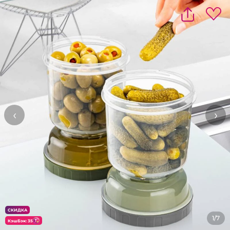
‹
›
СКИДКА
1/7
КэшБэк: 35