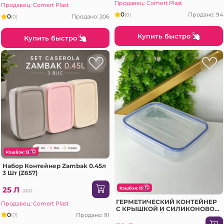
Продавец: Comert Plast
Продавец: Comert Plast
0
Продано: 94
(0)
0
Продано: 206
(0)
Купить быстро
Купить быстро
КэшБэк: 13
Набор Контейнер Zambak 0.45л
3 Шт (Z657)
25 Л
КэшБэк: 15
35Л
ГЕРМЕТИЧЕСКИЙ КОНТЕЙНЕР
Продавец: Comert Plast
С КРЫШКОЙ И СИЛИКОНОВОЙ
0
Продано: 91
(0)
ПРОКЛАДКОЙ 565 МЛ (D30412)