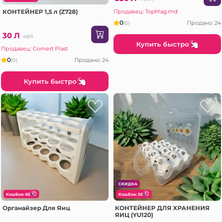
КОНТЕЙНЕР 1,5 л (Z728)
Продавец: TopMag.md
0
Продано: 24
(0)
30 Л
49Л
Купить быстро
Продавец: Comert Plast
0
Продано: 24
(0)
Купить быстро
СКИДКА
КэшБэк: 65
КэшБэк: 35
Органайзер Для Яиц
КОНТЕЙНЕР ДЛЯ ХРАНЕНИЯ
ЯИЦ (YU120)