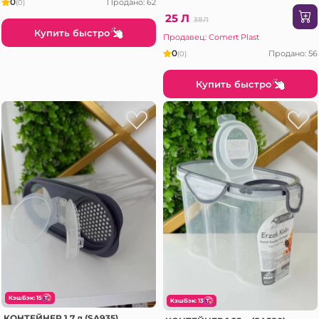
0
Продано: 62
(0)
25 Л
38Л
Купить быстро
Продавец: Comert Plast
0
Продано: 56
(0)
Купить быстро
КэшБэк: 15
КэшБэк: 13
КОНТЕЙНЕР 1,7 л (SA935)