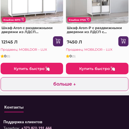
КэшБэк: 6073
КэшБэк: 3725
Шкаф Aron с раздвижными
Шкаф Aron-P с раздвижными
дверями из ЛДСП
дверями из ЛДСП с
(240x60x220H см) Sonoma
горизонтальным зеркалом
(100x60x200H см) Белый
12145 Л
7450 Л
блестящий
Продавец: MOBILDOR – LUX
Продавец: MOBILDOR – LUX
0
0
(0)
(0)
Купить быстро
Купить быстро
больше ↓
Контакты
Поддержка клиентов
Телефон:
+373 (61) 191 444