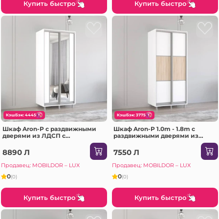
Купить быстро
Купить быстро
КэшБэк: 4445
КэшБэк: 3775
Шкаф Aron-P с раздвижными
Шкаф Aron-P 1.0m - 1.8m с
дверями из ЛДСП с
раздвижными дверями из
вертикальным зеркалом
ЛДСП горизонтально
(180x60x210H см) Sonoma
(130x60x200H см) Сонома
8890 Л
7550 Л
Продавец: MOBILDOR – LUX
Продавец: MOBILDOR – LUX
0
0
(0)
(0)
Купить быстро
Купить быстро