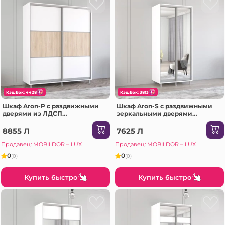
КэшБэк: 4428
КэшБэк: 3813
Шкаф Aron-P с раздвижными
Шкаф Aron-S с раздвижными
дверями из ЛДСП
зеркальными дверями
горизонтальный (190x60x200H
(100x60x240H см) Sonoma
см) Sonoma
8855 Л
7625 Л
Продавец: MOBILDOR – LUX
Продавец: MOBILDOR – LUX
0
0
(0)
(0)
Купить быстро
Купить быстро