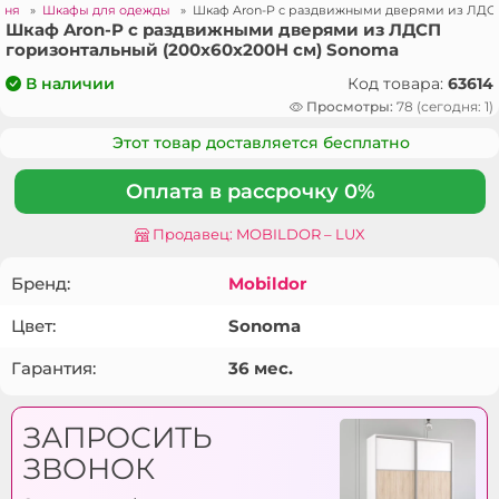
ьня
»
Шкафы для одежды
»
Шкаф Aron-P с раздвижными дверями из ЛДСП
Шкаф Aron-P с раздвижными дверями из ЛДСП
горизонтальный (200x60x200H см) Sonoma
Код товара:
63614
В наличии
Просмотры:
78 (сегодня: 1)
Этот товар доставляется бесплатно
Оплата в рассрочку 0%
Продавец: MOBILDOR – LUX
Бренд:
Mobildor
Цвет:
Sonoma
Гарантия:
36 мес.
ЗАПРОСИТЬ
ЗВОНОК