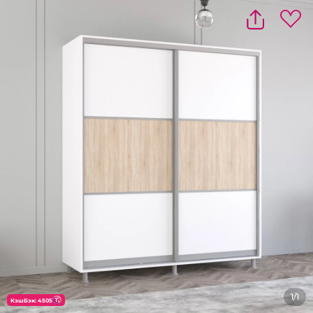
1/1
КэшБэк: 4505