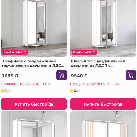
КэшБэк: 4848
КэшБэк: 4770
Шкаф Aron с раздвижными
Шкаф Aron с раздвижными
зеркальными дверями и ЛДСП
дверями из ЛДСП с
(190x60x230H см) Белый
вертикальным зеркалом
Бриллиант
(170x60x240H см) Sonoma
9695 Л
9540 Л
Продавец: MOBILDOR – LUX
Продавец: MOBILDOR – LUX
0
0
(0)
(0)
Купить быстро
Купить быстро