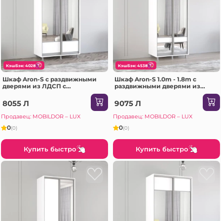
КэшБэк: 4028
КэшБэк: 4538
Шкаф Aron-S с раздвижными
Шкаф Aron-S 1.0m - 1.8m с
дверями из ЛДСП с
раздвижными дверями из
горизонтальным зеркалом
ЛДСП с зеркалом зебра
(110x60x240H см) Sonoma
(160x60x220H см) Сонома
8055 Л
9075 Л
Продавец: MOBILDOR – LUX
Продавец: MOBILDOR – LUX
0
0
(0)
(0)
Купить быстро
Купить быстро