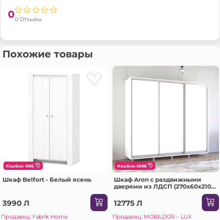
0
0 Отзывы
Похожие товары
КэшБэк: 1995
КэшБэк: 6388
Шкаф Belfort - Белый ясень
Шкаф Aron с раздвижными
дверями из ЛДСП (270x60x210H
см) Sonoma
3990 Л
12775 Л
Продавец: Fabrik Home
Продавец: MOBILDOR – LUX