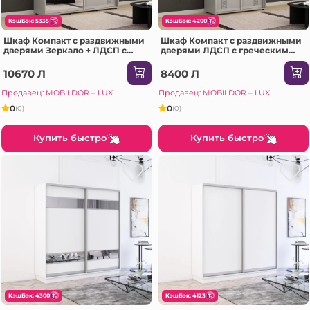
КэшБэк: 5335
КэшБэк: 4200
Шкаф Компакт с раздвижными
Шкаф Компакт с раздвижными
дверями Зеркало + ЛДСП с
дверями ЛДСП с греческим
греческим орнаментом
орнаментом (150x45x200H cm)
(190x45x230H см) Серый
Серый
10670 Л
8400 Л
Продавец: MOBILDOR – LUX
Продавец: MOBILDOR – LUX
0
0
(0)
(0)
Купить быстро
Купить быстро
КэшБэк: 4300
КэшБэк: 4123