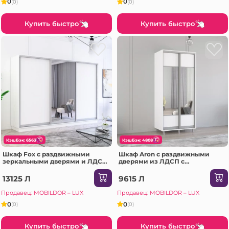
0
0
(0)
(0)
Купить быстро
Купить быстро
КэшБэк: 6563
КэшБэк: 4808
Шкаф Fox с раздвижными
Шкаф Aron с раздвижными
зеркальными дверями и ЛДСП
дверями из ЛДСП с
(300x60x220H см) Белый
горизонтальным зеркалом
(190x60x210H см) Белый
13125 Л
9615 Л
Бриллиант
Продавец: MOBILDOR – LUX
Продавец: MOBILDOR – LUX
0
0
(0)
(0)
Купить быстро
Купить быстро