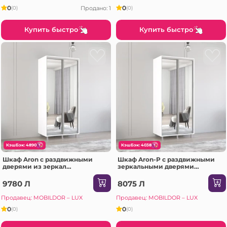
0
0
Продано: 1
(0)
(0)
Купить быстро
Купить быстро
КэшБэк: 4890
КэшБэк: 4038
Шкаф Aron с раздвижными
Шкаф Aron-P с раздвижными
дверями из зеркал
зеркальными дверями
(170x60x240H см) Белый
(130x60x230H см) Sonoma
блестящий
9780 Л
8075 Л
Продавец: MOBILDOR – LUX
Продавец: MOBILDOR – LUX
0
0
(0)
(0)