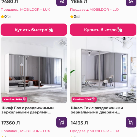
7480 Л
7865 Л
Продавец: MOBILDOR – LUX
Продавец: MOBILDOR – LUX
0
0
(0)
(0)
Купить быстро
Купить быстро
КэшБэк: 8680
КэшБэк: 7068
Шкаф Fox с раздвижными
Шкаф Fox с раздвижными
зеркальными дверями
зеркальными дверями
(370x60x220H см) Антрацит
(290x60x200H см) Сонома
17360 Л
14135 Л
Продавец: MOBILDOR – LUX
Продавец: MOBILDOR – LUX