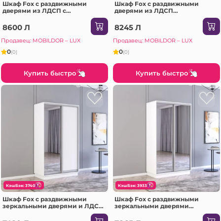
Шкаф Fox с раздвижными
Шкаф Fox с раздвижными
дверями из ЛДСП с
дверями из ЛДСП
элементами из зеркала
(220x60x230H см) Сонома
(200x60x210H см) Белый
8600 Л
8245 Л
Продавец: MOBILDOR – LUX
Продавец: MOBILDOR – LUX
0
0
(0)
(0)
Купить быстро
Купить быстро
КэшБэк: 3740
КэшБэк: 3933
Шкаф Fox с раздвижными
Шкаф Fox с раздвижными
зеркальными дверями и ЛДСП
зеркальными дверями
(170x60x220H см) Сонома
(160x60x240H см) Белый