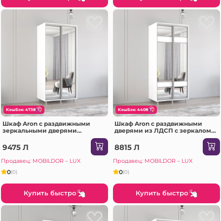
КэшБэк: 4738
КэшБэк: 4408
Шкаф Aron с раздвижными
Шкаф Aron с раздвижными
зеркальными дверями
дверями из ЛДСП с зеркалом
(170x60x220H см) Sonoma
зебра (130x60x230H см)
Антрацит
9475 Л
8815 Л
Продавец: MOBILDOR – LUX
Продавец: MOBILDOR – LUX
0
0
(0)
(0)
Купить быстро
Купить быстро