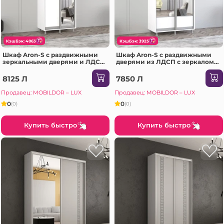
КэшБэк: 4063
КэшБэк: 3925
Шкаф Aron-S с раздвижными
Шкаф Aron-S с раздвижными
зеркальными дверями и ЛДСП
дверями из ЛДСП с зеркалом
(130x60x210H см) Sonoma
(K1) горизонтальный
(100x60x240H см) Сонома
8125 Л
7850 Л
Продавец: MOBILDOR – LUX
Продавец: MOBILDOR – LUX
0
0
(0)
(0)
Купить быстро
Купить быстро