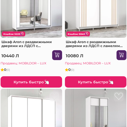
КэшБэк: 5220
КэшБэк: 5040
Шкаф Aron с раздвижными
Шкаф Aron с раздвижными
дверями из ЛДСП с
дверями из ЛДСП с ламелями
вертикальным зеркалом
(210x60x220H см) Антрацит
(210x60x230H см) Белый
10440 Л
10080 Л
Бриллиант
Продавец: MOBILDOR – LUX
Продавец: MOBILDOR – LUX
0
0
(0)
(0)
Купить быстро
Купить быстро