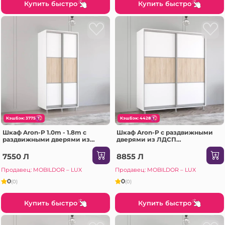
Купить быстро
Купить быстро
КэшБэк: 3775
КэшБэк: 4428
Шкаф Aron-P 1.0m - 1.8m с
Шкаф Aron-P с раздвижными
раздвижными дверями из
дверями из ЛДСП
ЛДСП горизонтально
горизонтальный (190x60x200H
(130x60x200H см) Сонома
см) Sonoma
7550 Л
8855 Л
Продавец: MOBILDOR – LUX
Продавец: MOBILDOR – LUX
0
0
(0)
(0)
Купить быстро
Купить быстро