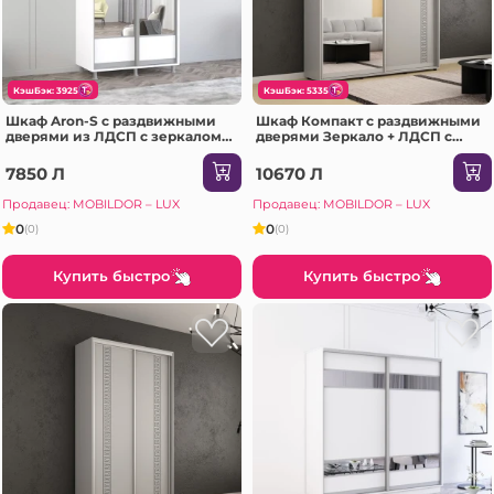
КэшБэк: 3925
КэшБэк: 5335
Шкаф Aron-S с раздвижными
Шкаф Компакт с раздвижными
дверями из ЛДСП с зеркалом
дверями Зеркало + ЛДСП с
(K1) горизонтальный
греческим орнаментом
(100x60x240H см) Сонома
(190x45x230H см) Серый
7850 Л
10670 Л
Продавец: MOBILDOR – LUX
Продавец: MOBILDOR – LUX
0
0
(0)
(0)
Купить быстро
Купить быстро