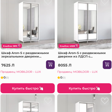
КэшБэк: 3813
КэшБэк: 4028
Шкаф Aron-S с раздвижными
Шкаф Aron-S с раздвижными
зеркальными дверями
дверями из ЛДСП с
(100x60x240H см) Sonoma
горизонтальным зеркалом
(110x60x240H см) Sonoma
7625 Л
8055 Л
Продавец: MOBILDOR – LUX
Продавец: MOBILDOR – LUX
0
0
(0)
(0)
Купить быстро
Купить быстро