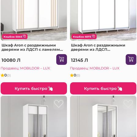
КэшБэк: 5040
КэшБэк: 6073
Шкаф Aron с раздвижными
Шкаф Aron с раздвижными
дверями из ЛДСП с ламелями
дверями из ЛДСП
(210x60x220H см) Антрацит
(240x60x220H см) Sonoma
10080 Л
12145 Л
Продавец: MOBILDOR – LUX
Продавец: MOBILDOR – LUX
0
0
(0)
(0)
Купить быстро
Купить быстро