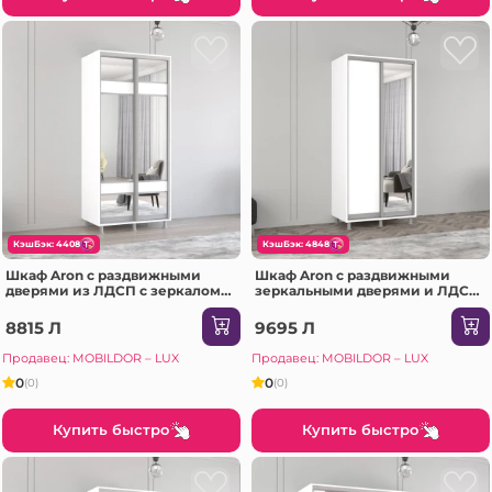
КэшБэк: 4408
КэшБэк: 4848
Шкаф Aron с раздвижными
Шкаф Aron с раздвижными
дверями из ЛДСП с зеркалом
зеркальными дверями и ЛДСП
зебра (130x60x230H см)
(190x60x230H см) Белый
Антрацит
Бриллиант
8815 Л
9695 Л
Продавец: MOBILDOR – LUX
Продавец: MOBILDOR – LUX
0
0
(0)
(0)
Купить быстро
Купить быстро