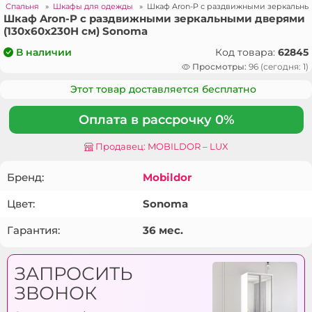
»
Спальня
»
Шкафы для одежды
»
Шкаф Aron-P с раздвижными зеркальны
Шкаф Aron-P с раздвижными зеркальными дверями
(130x60x230H см) Sonoma
Код товара:
62845
В наличии
Просмотры:
96 (сегодня: 1)
Этот товар доставляется бесплатно
Оплата в рассрочку 0%
Продавец: MOBILDOR – LUX
Бренд:
Mobildor
Цвет:
Sonoma
Гарантия:
36 мес.
ЗАПРОСИТЬ
ЗВОНОК