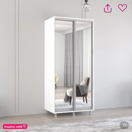
1/1
КэшБэк: 4038