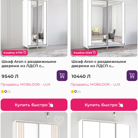
КэшБэк: 4770
КэшБэк: 5220
Шкаф Aron с раздвижными
Шкаф Aron с раздвижными
дверями из ЛДСП с
дверями из ЛДСП с
вертикальным зеркалом
вертикальным зеркалом
(170x60x240H см) Sonoma
(210x60x230H см) Белый
9540 Л
10440 Л
Бриллиант
Продавец: MOBILDOR – LUX
Продавец: MOBILDOR – LUX
0
0
(0)
(0)
Купить быстро
Купить быстро