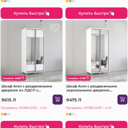
0
0
(0)
(0)
Купить быстро
Купить быстро
КэшБэк: 4808
КэшБэк: 4738
Шкаф Aron с раздвижными
Шкаф Aron с раздвижными
дверями из ЛДСП с
зеркальными дверями
горизонтальным зеркалом
(170x60x220H см) Sonoma
(190x60x210H см) Белый
9615 Л
9475 Л
Бриллиант
Продавец: MOBILDOR – LUX
Продавец: MOBILDOR – LUX
0
0
(0)
(0)
Купить быстро
Купить быстро