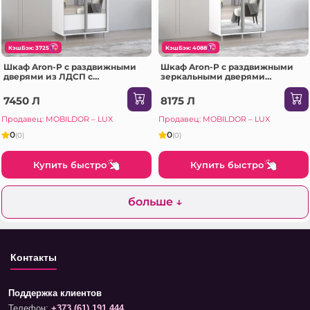
КэшБэк: 3725
КэшБэк: 4088
Шкаф Aron-P с раздвижными
Шкаф Aron-P с раздвижными
дверями из ЛДСП с
зеркальными дверями
горизонтальным зеркалом
(140x60x230H см) Sonoma
(100x60x200H см) Белый
7450 Л
8175 Л
блестящий
Продавец: MOBILDOR – LUX
Продавец: MOBILDOR – LUX
0
0
(0)
(0)
Купить быстро
Купить быстро
больше ↓
Контакты
Поддержка клиентов
Телефон:
+373 (61) 191 444