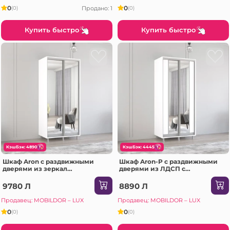
0
0
Продано: 1
(0)
(0)
Купить быстро
Купить быстро
КэшБэк: 4890
КэшБэк: 4445
Шкаф Aron с раздвижными
Шкаф Aron-P с раздвижными
дверями из зеркал
дверями из ЛДСП с
(170x60x240H см) Белый
вертикальным зеркалом
блестящий
(180x60x210H см) Sonoma
9780 Л
8890 Л
Продавец: MOBILDOR – LUX
Продавец: MOBILDOR – LUX
0
0
(0)
(0)