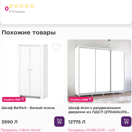
0
0 Отзывы
Похожие товары
КэшБэк: 1995
КэшБэк: 6388
Шкаф Belfort - Белый ясень
Шкаф Aron с раздвижными
дверями из ЛДСП (270x60x210H
см) Sonoma
3990 Л
12775 Л
Продавец: Fabrik Home
Продавец: MOBILDOR – LUX