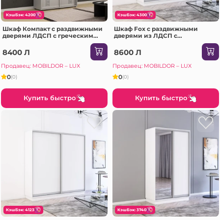
КэшБэк: 4200
КэшБэк: 4300
Шкаф Компакт с раздвижными
Шкаф Fox с раздвижными
дверями ЛДСП с греческим
дверями из ЛДСП с
орнаментом (150x45x200H cm)
элементами из зеркала
Серый
(200x60x210H см) Белый
8400 Л
8600 Л
Продавец: MOBILDOR – LUX
Продавец: MOBILDOR – LUX
0
0
(0)
(0)
Купить быстро
Купить быстро
КэшБэк: 4123
КэшБэк: 3740