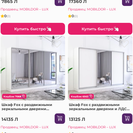
7865 Л
17360 Л
Продавец: MOBILDOR – LUX
Продавец: MOBILDOR – LUX
0
0
(0)
(0)
Купить быстро
Купить быстро
КэшБэк: 7068
КэшБэк: 6563
Шкаф Fox с раздвижными
Шкаф Fox с раздвижными
зеркальными дверями
зеркальными дверями и ЛДСП
(290x60x200H см) Сонома
(300x60x220H см) Белый
14135 Л
13125 Л
Продавец: MOBILDOR – LUX
Продавец: MOBILDOR – LUX