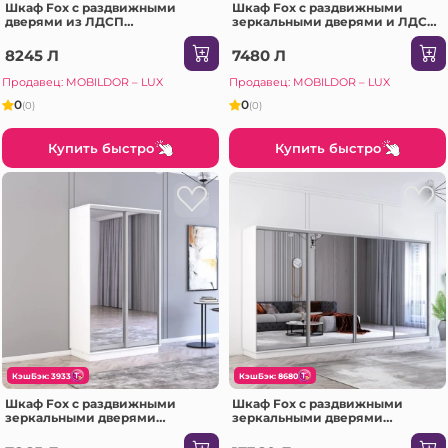
Шкаф Fox с раздвижными
Шкаф Fox с раздвижными
дверями из ЛДСП
зеркальными дверями и ЛДСП
(220x60x230H см) Сонома
(170x60x220H см) Сонома
8245 Л
7480 Л
Продавец: MOBILDOR – LUX
Продавец: MOBILDOR – LUX
0
0
(0)
(0)
Купить быстро
Купить быстро
КэшБэк: 3933
КэшБэк: 8680
Шкаф Fox с раздвижными
Шкаф Fox с раздвижными
зеркальными дверями
зеркальными дверями
(160x60x240H см) Белый
(370x60x220H см) Антрацит