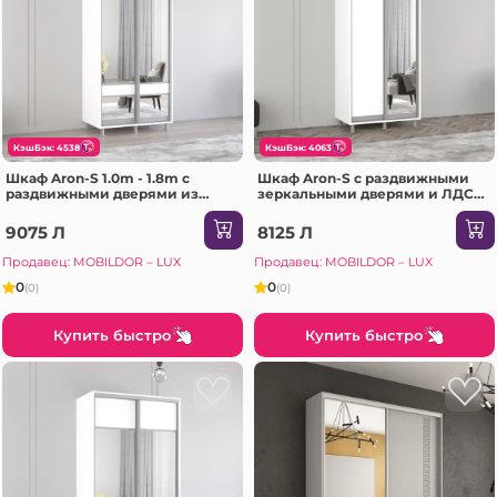
КэшБэк: 4538
КэшБэк: 4063
Шкаф Aron-S 1.0m - 1.8m с
Шкаф Aron-S с раздвижными
раздвижными дверями из
зеркальными дверями и ЛДСП
ЛДСП с зеркалом зебра
(130x60x210H см) Sonoma
(160x60x220H см) Сонома
9075 Л
8125 Л
Продавец: MOBILDOR – LUX
Продавец: MOBILDOR – LUX
0
0
(0)
(0)
Купить быстро
Купить быстро