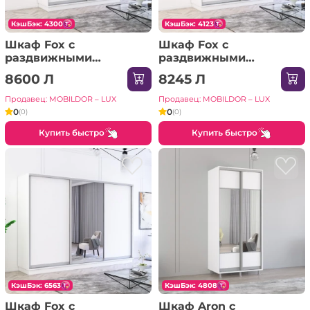
КэшБэк: 4300
КэшБэк: 4123
Шкаф Fox с
Шкаф Fox с
раздвижными
раздвижными
дверями из ЛДСП с
дверями из ЛДСП
8600 Л
8245 Л
элементами из
(220x60x230H см)
зеркала (200x60x210H
Сонома
Продавец: MOBILDOR – LUX
Продавец: MOBILDOR – LUX
см) Белый
0
0
(0)
(0)
Купить быстро
Купить быстро
КэшБэк: 6563
КэшБэк: 4808
Шкаф Fox с
Шкаф Aron с