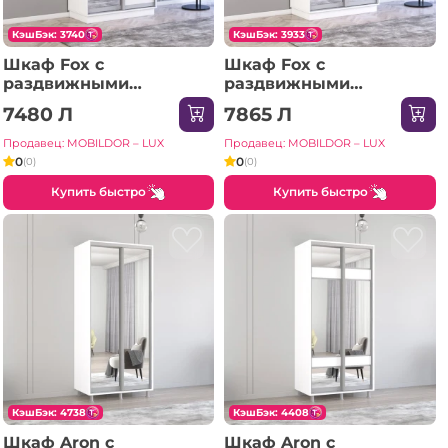
КэшБэк: 3740
КэшБэк: 3933
Шкаф Fox с
Шкаф Fox с
раздвижными
раздвижными
зеркальными дверями
зеркальными дверями
7480 Л
7865 Л
и ЛДСП (170x60x220H
(160x60x240H см)
см) Сонома
Белый
Продавец: MOBILDOR – LUX
Продавец: MOBILDOR – LUX
0
0
(0)
(0)
Купить быстро
Купить быстро
КэшБэк: 4738
КэшБэк: 4408
Шкаф Aron с
Шкаф Aron с