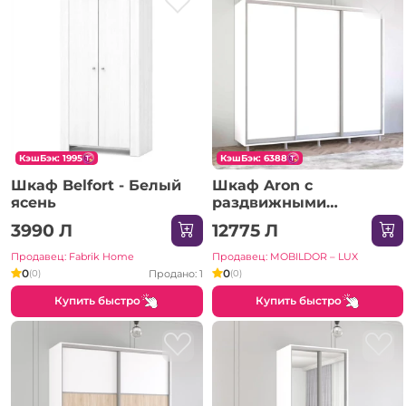
КэшБэк: 1995
КэшБэк: 6388
Шкаф Belfort - Белый
Шкаф Aron с
ясень
раздвижными
дверями из ЛДСП
3990 Л
12775 Л
(270x60x210H см)
Sonoma
Продавец: Fabrik Home
Продавец: MOBILDOR – LUX
0
0
Продано: 1
(0)
(0)
Купить быстро
Купить быстро