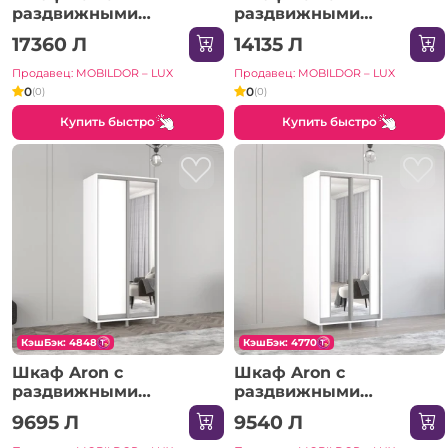
раздвижными
раздвижными
зеркальными дверями
зеркальными дверями
17360 Л
14135 Л
(370x60x220H см)
(290x60x200H см)
Антрацит
Сонома
Продавец: MOBILDOR – LUX
Продавец: MOBILDOR – LUX
0
0
(0)
(0)
Купить быстро
Купить быстро
КэшБэк: 4848
КэшБэк: 4770
Шкаф Aron с
Шкаф Aron с
раздвижными
раздвижными
зеркальными дверями
дверями из ЛДСП с
9695 Л
9540 Л
и ЛДСП (190x60x230H
вертикальным