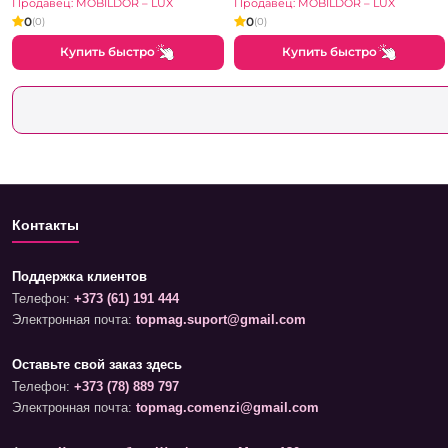
см) Белый Бриллиант
зеркалом
Продавец: MOBILDOR – LUX
Продавец: MOBILDOR – LUX
(170x60x240H см)
0
0
(0)
(0)
Sonoma
Купить быстро
Купить быстро
Контакты
Поддержка клиентов
Телефон:
+373 (61) 191 444
Электронная почта:
topmag.suport@gmail.com
Оставьте свой заказ здесь
Телефон:
+373 (78) 889 797
Электронная почта:
topmag.comenzi@gmail.com