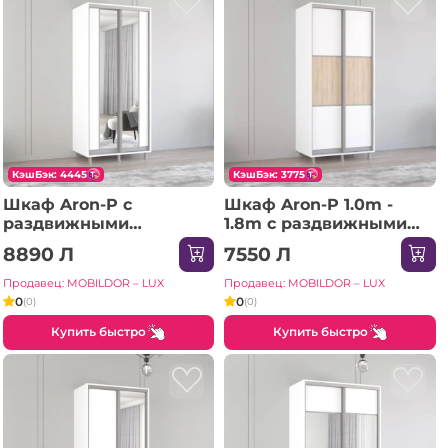
КэшБэк: 4445
КэшБэк: 3775
Шкаф Aron-P с
Шкаф Aron-P 1.0m -
раздвижными
1.8m с раздвижными
дверями из ЛДСП с
дверями из ЛДСП
8890 Л
7550 Л
вертикальным
горизонтально
зеркалом (180x60x210H
(130x60x200H см)
Продавец: MOBILDOR – LUX
Продавец: MOBILDOR – LUX
см) Sonoma
Сонома
0
0
(0)
(0)
Купить быстро
Купить быстро