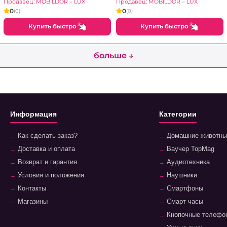
зеркалом (210x60x230H
(210x60x220H см)
Продавец: MOBILDOR – LUX
Продавец: MOBILDOR – LUX
см) Белый Бриллиант
Антрацит
0
0
(0)
(0)
Купить быстро
Купить быстро
больше ↓
Информация
Категории
Как сделать заказ?
Домашние животны
Доставка и оплата
Ваучер TopMag
Возврат и гарантия
Аудиотехника
Условия и положения
Наушники
Контакты
Смартфоны
Магазины
Смарт часы
Кнопочные телефо