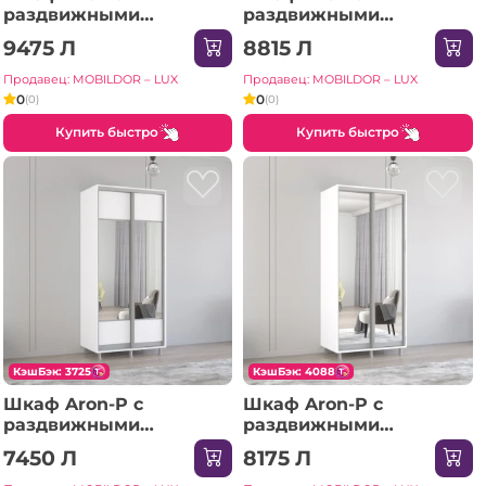
раздвижными
раздвижными
зеркальными дверями
дверями из ЛДСП с
9475 Л
8815 Л
(170x60x220H см)
зеркалом зебра
Sonoma
(130x60x230H см)
Продавец: MOBILDOR – LUX
Продавец: MOBILDOR – LUX
Антрацит
0
0
(0)
(0)
Купить быстро
Купить быстро
КэшБэк: 3725
КэшБэк: 4088
Шкаф Aron-P с
Шкаф Aron-P с
раздвижными
раздвижными
дверями из ЛДСП с
зеркальными дверями
7450 Л
8175 Л
горизонтальным
(140x60x230H см)