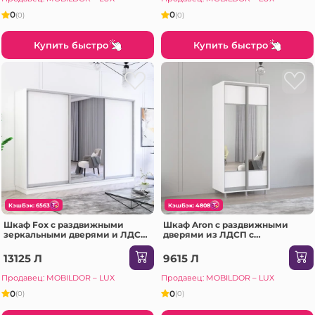
0
0
(0)
(0)
Купить быстро
Купить быстро
КэшБэк: 6563
КэшБэк: 4808
Шкаф Fox с раздвижными
Шкаф Aron с раздвижными
зеркальными дверями и ЛДСП
дверями из ЛДСП с
(300x60x220H см) Белый
горизонтальным зеркалом
(190x60x210H см) Белый
13125 Л
9615 Л
Бриллиант
Продавец: MOBILDOR – LUX
Продавец: MOBILDOR – LUX
0
0
(0)
(0)