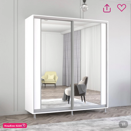
1/1
КэшБэк: 5220