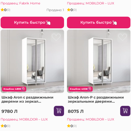
Продавец: Fabrik Home
Продавец: MOBILDOR – LUX
0
0
Продано: 1
(0)
(0)
Купить быстро
Купить быстро
КэшБэк: 4890
КэшБэк: 4038
Шкаф Aron с раздвижными
Шкаф Aron-P с раздвижными
дверями из зеркал
зеркальными дверями
(170x60x240H см) Белый
(130x60x230H см) Sonoma
блестящий
9780 Л
8075 Л
Продавец: MOBILDOR – LUX
Продавец: MOBILDOR – LUX
0
0
(0)
(0)