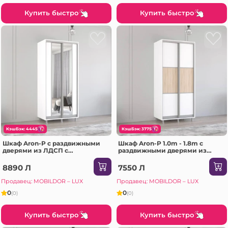
Купить быстро
Купить быстро
КэшБэк: 4445
КэшБэк: 3775
Шкаф Aron-P с раздвижными
Шкаф Aron-P 1.0m - 1.8m с
дверями из ЛДСП с
раздвижными дверями из
вертикальным зеркалом
ЛДСП горизонтально
(180x60x210H см) Sonoma
(130x60x200H см) Сонома
8890 Л
7550 Л
Продавец: MOBILDOR – LUX
Продавец: MOBILDOR – LUX
0
0
(0)
(0)
Купить быстро
Купить быстро