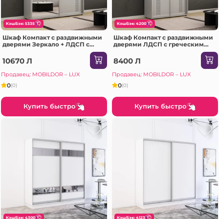
КэшБэк: 5335
КэшБэк: 4200
Шкаф Компакт с раздвижными
Шкаф Компакт с раздвижными
дверями Зеркало + ЛДСП с
дверями ЛДСП с греческим
греческим орнаментом
орнаментом (150x45x200H cm)
(190x45x230H см) Серый
Серый
10670 Л
8400 Л
Продавец: MOBILDOR – LUX
Продавец: MOBILDOR – LUX
0
0
(0)
(0)
Купить быстро
Купить быстро
КэшБэк: 4300
КэшБэк: 4123