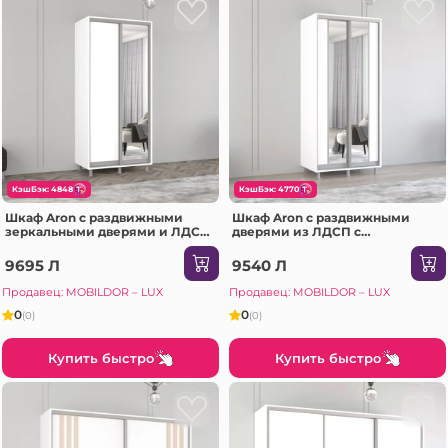
КэшБэк: 4848
КэшБэк: 4770
Шкаф Aron с раздвижными
Шкаф Aron с раздвижными
зеркальными дверями и ЛДСП
дверями из ЛДСП с
(190x60x230H см) Белый
вертикальным зеркалом
Бриллиант
(170x60x240H см) Sonoma
9695 Л
9540 Л
Продавец: MOBILDOR – LUX
Продавец: MOBILDOR – LUX
0
0
(0)
(0)
Купить быстро
Купить быстро