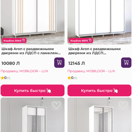
КэшБэк: 5040
КэшБэк: 6073
Шкаф Aron с раздвижными
Шкаф Aron с раздвижными
дверями из ЛДСП с ламелями
дверями из ЛДСП
(210x60x220H см) Антрацит
(240x60x220H см) Sonoma
10080 Л
12145 Л
Продавец: MOBILDOR – LUX
Продавец: MOBILDOR – LUX
0
0
(0)
(0)
Купить быстро
Купить быстро