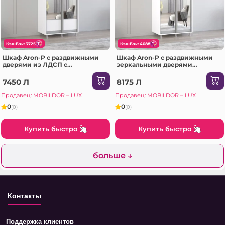
КэшБэк: 3725
КэшБэк: 4088
Шкаф Aron-P с раздвижными
Шкаф Aron-P с раздвижными
дверями из ЛДСП с
зеркальными дверями
горизонтальным зеркалом
(140x60x230H см) Sonoma
(100x60x200H см) Белый
7450 Л
8175 Л
блестящий
Продавец: MOBILDOR – LUX
Продавец: MOBILDOR – LUX
0
0
(0)
(0)
Купить быстро
Купить быстро
больше ↓
Контакты
Поддержка клиентов