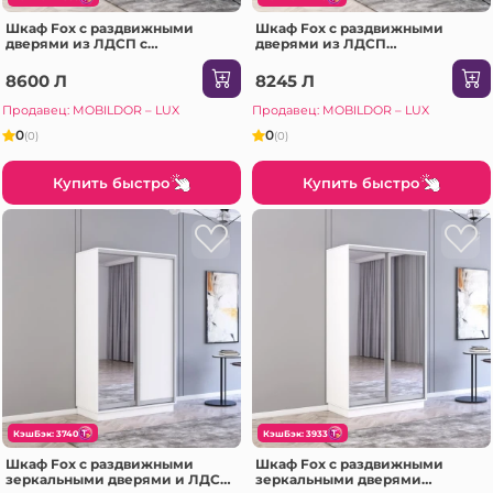
Шкаф Fox с раздвижными
Шкаф Fox с раздвижными
дверями из ЛДСП с
дверями из ЛДСП
элементами из зеркала
(220x60x230H см) Сонома
(200x60x210H см) Белый
8600 Л
8245 Л
Продавец: MOBILDOR – LUX
Продавец: MOBILDOR – LUX
0
0
(0)
(0)
Купить быстро
Купить быстро
КэшБэк: 3740
КэшБэк: 3933
Шкаф Fox с раздвижными
Шкаф Fox с раздвижными
зеркальными дверями и ЛДСП
зеркальными дверями