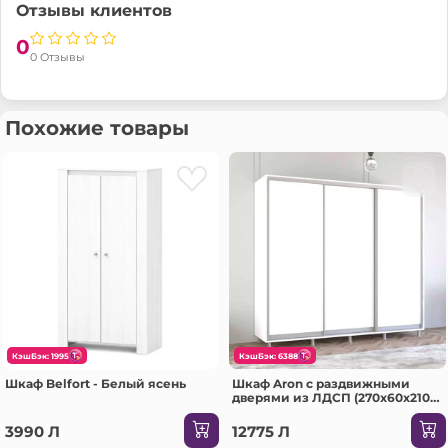
Отзывы клиентов
0
0 Отзывы
Похожие товары
КэшБэк: 1995
КэшБэк: 6388
Шкаф Belfort - Белый ясень
Шкаф Aron с раздвижными
дверями из ЛДСП (270x60x210H
см) Sonoma
3990 Л
12775 Л