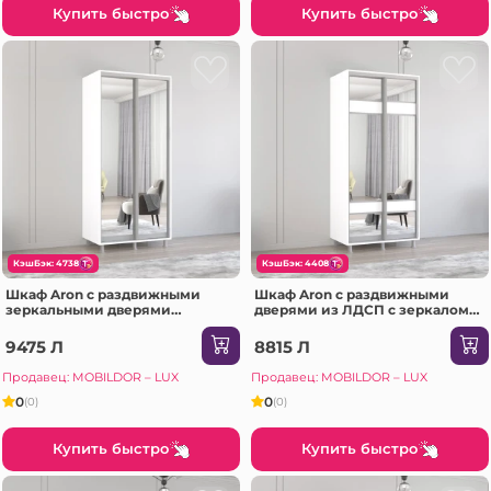
Купить быстро
Купить быстро
КэшБэк: 4738
КэшБэк: 4408
Шкаф Aron с раздвижными
Шкаф Aron с раздвижными
зеркальными дверями
дверями из ЛДСП с зеркалом
(170x60x220H см) Sonoma
зебра (130x60x230H см)
Антрацит
9475 Л
8815 Л
Продавец: MOBILDOR – LUX
Продавец: MOBILDOR – LUX
0
0
(0)
(0)
Купить быстро
Купить быстро