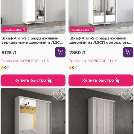
КэшБэк: 4063
КэшБэк: 3925
Шкаф Aron-S с раздвижными
Шкаф Aron-S с раздвижными
зеркальными дверями и ЛДСП
дверями из ЛДСП с зеркалом
(130x60x210H см) Sonoma
(K1) горизонтальный
(100x60x240H см) Сонома
8125 Л
7850 Л
Продавец: MOBILDOR – LUX
Продавец: MOBILDOR – LUX
0
0
(0)
(0)
Купить быстро
Купить быстро