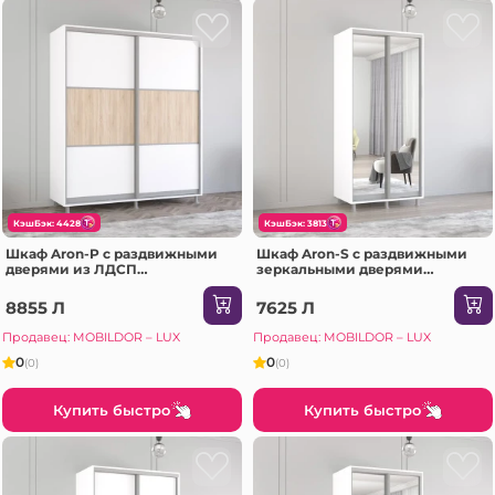
КэшБэк: 4428
КэшБэк: 3813
Шкаф Aron-P с раздвижными
Шкаф Aron-S с раздвижными
дверями из ЛДСП
зеркальными дверями
горизонтальный (190x60x200H
(100x60x240H см) Sonoma
см) Sonoma
8855 Л
7625 Л
Продавец: MOBILDOR – LUX
Продавец: MOBILDOR – LUX
0
0
(0)
(0)
Купить быстро
Купить быстро