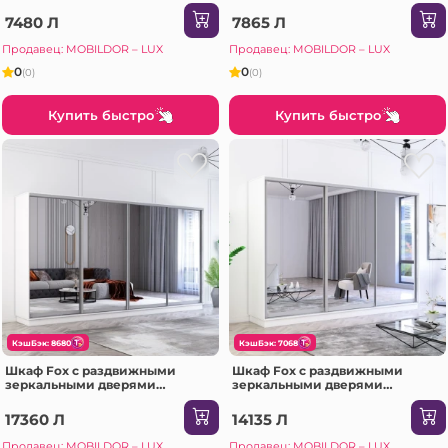
(170x60x220H см) Сонома
(160x60x240H см) Белый
7480 Л
7865 Л
Продавец: MOBILDOR – LUX
Продавец: MOBILDOR – LUX
0
0
(0)
(0)
Купить быстро
Купить быстро
КэшБэк: 8680
КэшБэк: 7068
Шкаф Fox с раздвижными
Шкаф Fox с раздвижными
зеркальными дверями
зеркальными дверями
(370x60x220H см) Антрацит
(290x60x200H см) Сонома
17360 Л
14135 Л
Продавец: MOBILDOR – LUX
Продавец: MOBILDOR – LUX