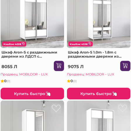
КэшБэк: 4028
КэшБэк: 4538
Шкаф Aron-S с раздвижными
Шкаф Aron-S 1.0m - 1.8m с
дверями из ЛДСП с
раздвижными дверями из
горизонтальным зеркалом
ЛДСП с зеркалом зебра
(110x60x240H см) Sonoma
(160x60x220H см) Сонома
8055 Л
9075 Л
Продавец: MOBILDOR – LUX
Продавец: MOBILDOR – LUX
0
0
(0)
(0)
Купить быстро
Купить быстро