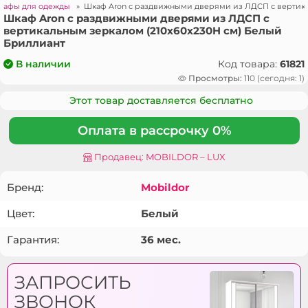
кафы для одежды
»
Шкаф Aron с раздвижными дверями из ЛДСП с вертика
Шкаф Aron с раздвижными дверями из ЛДСП с
вертикальным зеркалом (210x60x230H см) Белый
Бриллиант
Код товара:
61821
В наличии
Просмотры:
110 (сегодня: 1)
Этот товар доставляется бесплатно
Оплата в рассрочку 0%
Продавец: MOBILDOR – LUX
Бренд:
Mobildor
Цвет:
Белый
Гарантия:
36 мес.
ЗАПРОСИТЬ
ЗВОНОК