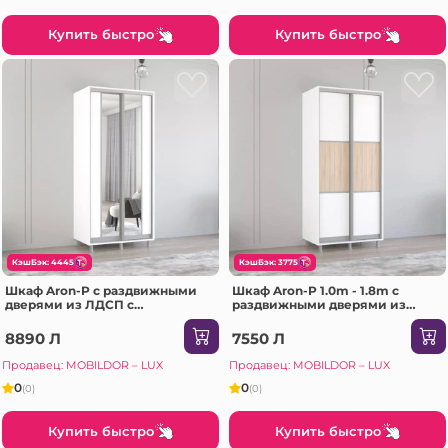
Купить быстро
Купить быстро
КэшБэк: 4445
КэшБэк: 3775
Шкаф Aron-P с раздвижными
Шкаф Aron-P 1.0m - 1.8m с
дверями из ЛДСП с
раздвижными дверями из
вертикальным зеркалом
ЛДСП горизонтально
(180x60x210H см) Sonoma
(130x60x200H см) Сонома
8890 Л
7550 Л
Продавец: MOBILDOR – LUX
Продавец: MOBILDOR – LUX
0
0
(0)
(0)
Купить быстро
Купить быстро