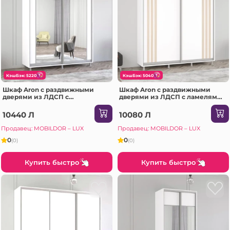
КэшБэк: 5220
КэшБэк: 5040
Шкаф Aron с раздвижными
Шкаф Aron с раздвижными
дверями из ЛДСП с
дверями из ЛДСП с ламелями
вертикальным зеркалом
(210x60x220H см) Антрацит
(210x60x230H см) Белый
10440 Л
10080 Л
Бриллиант
Продавец: MOBILDOR – LUX
Продавец: MOBILDOR – LUX
0
0
(0)
(0)
Купить быстро
Купить быстро