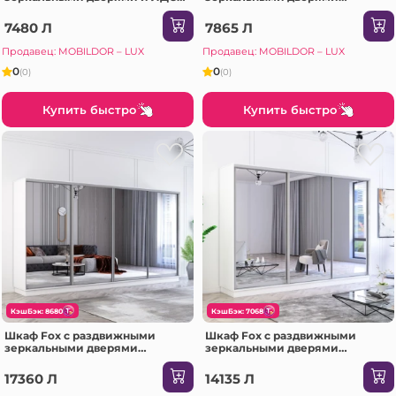
(170x60x220H см) Сонома
(160x60x240H см) Белый
7480 Л
7865 Л
Продавец: MOBILDOR – LUX
Продавец: MOBILDOR – LUX
0
0
(0)
(0)
Купить быстро
Купить быстро
КэшБэк: 8680
КэшБэк: 7068
Шкаф Fox с раздвижными
Шкаф Fox с раздвижными
зеркальными дверями
зеркальными дверями
(370x60x220H см) Антрацит
(290x60x200H см) Сонома
17360 Л
14135 Л