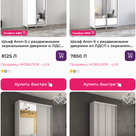
КэшБэк: 4063
КэшБэк: 3925
Шкаф Aron-S с раздвижными
Шкаф Aron-S с раздвижными
зеркальными дверями и ЛДСП
дверями из ЛДСП с зеркалом
(130x60x210H см) Sonoma
(K1) горизонтальный
(100x60x240H см) Сонома
8125 Л
7850 Л
Продавец: MOBILDOR – LUX
Продавец: MOBILDOR – LUX
0
0
(0)
(0)
Купить быстро
Купить быстро