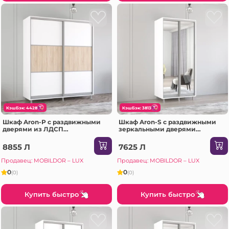
КэшБэк: 4428
КэшБэк: 3813
Шкаф Aron-P с раздвижными
Шкаф Aron-S с раздвижными
дверями из ЛДСП
зеркальными дверями
горизонтальный (190x60x200H
(100x60x240H см) Sonoma
см) Sonoma
8855 Л
7625 Л
Продавец: MOBILDOR – LUX
Продавец: MOBILDOR – LUX
0
0
(0)
(0)
Купить быстро
Купить быстро