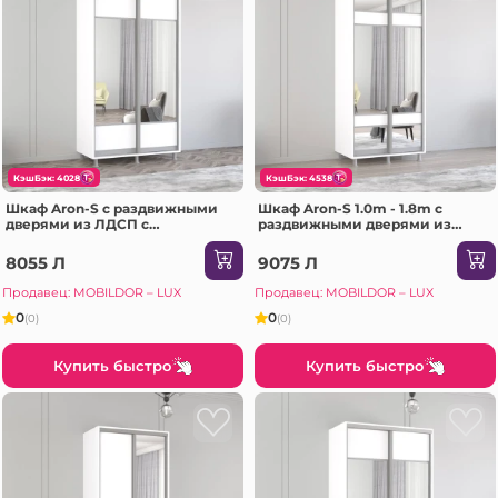
КэшБэк: 4028
КэшБэк: 4538
Шкаф Aron-S с раздвижными
Шкаф Aron-S 1.0m - 1.8m с
дверями из ЛДСП с
раздвижными дверями из
горизонтальным зеркалом
ЛДСП с зеркалом зебра
(110x60x240H см) Sonoma
(160x60x220H см) Сонома
8055 Л
9075 Л
Продавец: MOBILDOR – LUX
Продавец: MOBILDOR – LUX
0
0
(0)
(0)
Купить быстро
Купить быстро