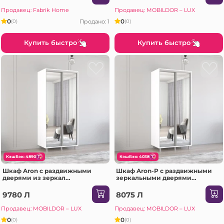
Продавец: Fabrik Home
Продавец: MOBILDOR – LUX
0
0
Продано: 1
(0)
(0)
Купить быстро
Купить быстро
КэшБэк: 4890
КэшБэк: 4038
Шкаф Aron с раздвижными
Шкаф Aron-P с раздвижными
дверями из зеркал
зеркальными дверями
(170x60x240H см) Белый
(130x60x230H см) Sonoma
блестящий
9780 Л
8075 Л
Продавец: MOBILDOR – LUX
Продавец: MOBILDOR – LUX
0
0
(0)
(0)