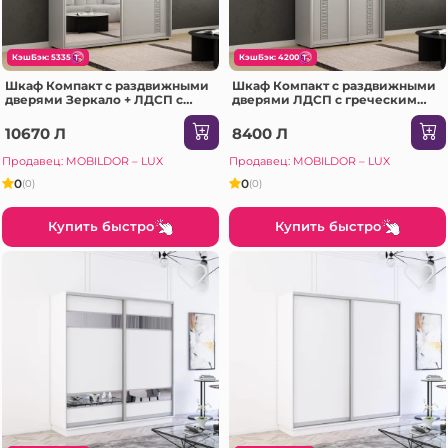
КэшБэк: 5335
КэшБэк: 4200
Шкаф Компакт с раздвижными
Шкаф Компакт с раздвижными
дверями Зеркало + ЛДСП с
дверями ЛДСП с греческим
греческим орнаментом
орнаментом (150x45x200H cm)
(190x45x230H см) Серый
Серый
10670 Л
8400 Л
Продавец: MOBILDOR – LUX
Продавец: MOBILDOR – LUX
0
0
(0)
(0)
Купить быстро
Купить быстро