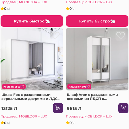
Продавец: MOBILDOR – LUX
Продавец: MOBILDOR – LUX
0
0
(0)
(0)
Купить быстро
Купить быстро
КэшБэк: 6563
КэшБэк: 4808
Шкаф Fox с раздвижными
Шкаф Aron с раздвижными
зеркальными дверями и ЛДСП
дверями из ЛДСП с
(300x60x220H см) Белый
горизонтальным зеркалом
(190x60x210H см) Белый
13125 Л
9615 Л
Бриллиант
Продавец: MOBILDOR – LUX
Продавец: MOBILDOR – LUX
0
0
(0)
(0)