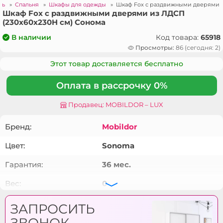
ль
»
Спальня
»
Шкафы для одежды
»
Шкаф Fox с раздвижными дверями и
Шкаф Fox с раздвижными дверями из ЛДСП
(230x60x230H см) Сонома
Код товара:
65918
В наличии
Просмотры:
86 (сегодня: 2)
Этот товар доставляется бесплатно
Оплата в рассрочку 0%
Продавец: MOBILDOR – LUX
Бренд:
Mobildor
Цвет:
Sonoma
Гарантия:
36 мес.
Вес:
0
Кол-во коробок:
7
ЗАПРОСИТЬ
ЗВОНОК