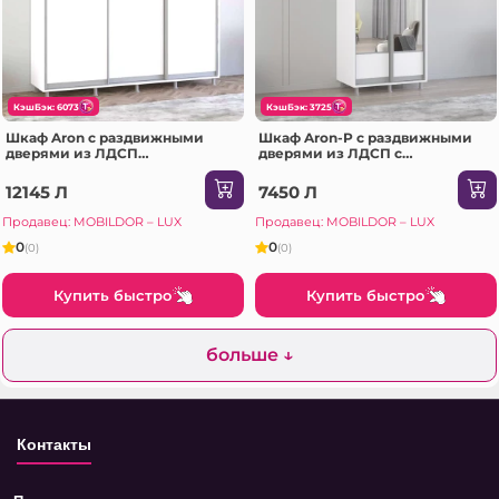
КэшБэк: 6073
КэшБэк: 3725
Шкаф Aron с раздвижными
Шкаф Aron-P с раздвижными
дверями из ЛДСП
дверями из ЛДСП с
(240x60x220H см) Sonoma
горизонтальным зеркалом
(100x60x200H см) Белый
12145 Л
7450 Л
блестящий
Продавец: MOBILDOR – LUX
Продавец: MOBILDOR – LUX
0
0
(0)
(0)
Купить быстро
Купить быстро
больше ↓
Контакты