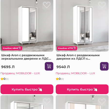
КэшБэк: 4848
КэшБэк: 4770
Шкаф Aron с раздвижными
Шкаф Aron с раздвижными
зеркальными дверями и ЛДСП
дверями из ЛДСП с
(190x60x230H см) Белый
вертикальным зеркалом
Бриллиант
(170x60x240H см) Sonoma
9695 Л
9540 Л
Продавец: MOBILDOR – LUX
Продавец: MOBILDOR – LUX
0
0
(0)
(0)
Купить быстро
Купить быстро