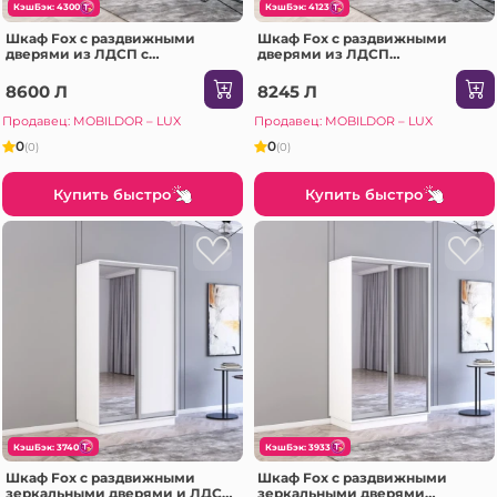
КэшБэк: 4300
КэшБэк: 4123
Шкаф Fox с раздвижными
Шкаф Fox с раздвижными
дверями из ЛДСП с
дверями из ЛДСП
элементами из зеркала
(220x60x230H см) Сонома
(200x60x210H см) Белый
8600 Л
8245 Л
Продавец: MOBILDOR – LUX
Продавец: MOBILDOR – LUX
0
0
(0)
(0)
Купить быстро
Купить быстро
КэшБэк: 3740
КэшБэк: 3933
Шкаф Fox с раздвижными
Шкаф Fox с раздвижными
зеркальными дверями и ЛДСП
зеркальными дверями