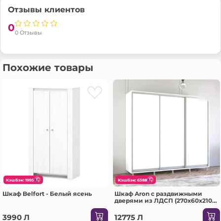
Отзывы клиентов
0
0 Отзывы
Похожие товары
КэшБэк: 1995
КэшБэк: 6388
Шкаф Belfort - Белый ясень
Шкаф Aron с раздвижными
дверями из ЛДСП (270x60x210H
см) Sonoma
3990 Л
12775 Л