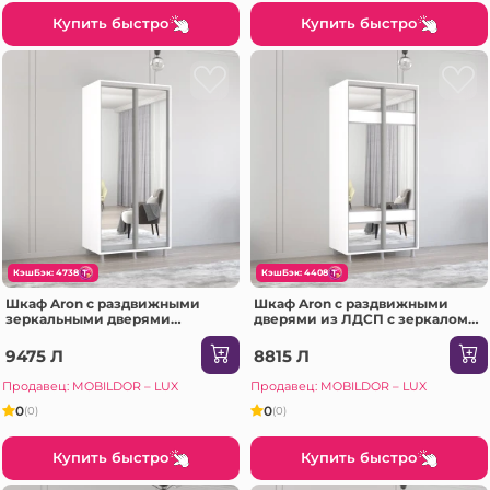
Купить быстро
Купить быстро
КэшБэк: 4738
КэшБэк: 4408
Шкаф Aron с раздвижными
Шкаф Aron с раздвижными
зеркальными дверями
дверями из ЛДСП с зеркалом
(170x60x220H см) Sonoma
зебра (130x60x230H см)
Антрацит
9475 Л
8815 Л
Продавец: MOBILDOR – LUX
Продавец: MOBILDOR – LUX
0
0
(0)
(0)
Купить быстро
Купить быстро