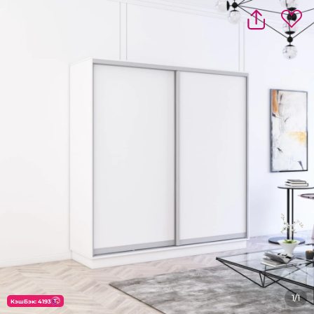
1/1
КэшБэк: 4193