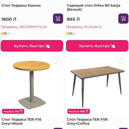
Стол Террасы Канзас
Садовый стол Orfeo 80 Sanja
(Белый)
1800 Л
895 Л
Продавец: DECOPRIM PLUS
Продавец: Muncitorul
0
0
(0)
(0)
Купить быстро
Купить быстро
КэшБэк: 750
КэшБэк: 1100
Стол Терраса TER-F16
Стол Терраса TER-F06
Grey+Wood
Grey+Coffee