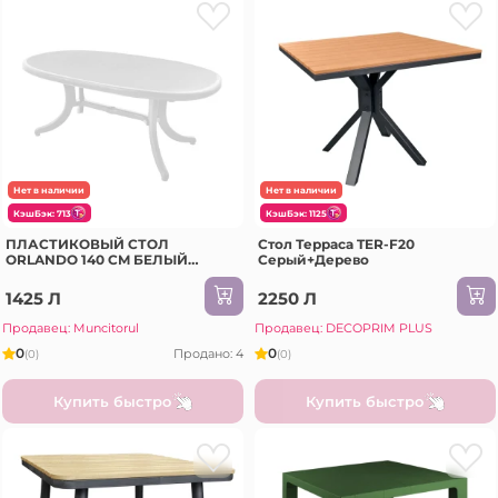
Нет в наличии
Нет в наличии
КэшБэк: 713
КэшБэк: 1125
ПЛАСТИКОВЫЙ СТОЛ
Стол Терраса TER-F20
ORLANDO 140 CM БЕЛЫЙ
Серый+Дерево
(7105A)
1425 Л
2250 Л
Продавец: Muncitorul
Продавец: DECOPRIM PLUS
0
0
Продано: 4
(0)
(0)
Купить быстро
Купить быстро