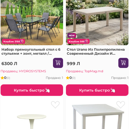
NEW
КэшБэк: 3150
КэшБэк: 500
Набор: прямоугольный стол с 6
Стол Urano Из Полипропилена
стульями + зонт, металл /
Современный Дизайн И
текстилен, серый
Прочность 120x70 CM,
Капучино(SPT-R040)
6300 Л
999 Л
Продавец: HYDROSYSTEMS
Продавец: TopMag.md
0
0
Продано: 1
Продано: 1
(0)
(0)
Купить быстро
Купить быстро