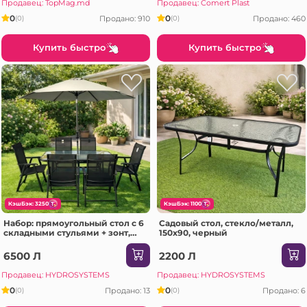
Продавец: TopMag.md
Продавец: Comert Plast
0
0
Продано: 910
Продано: 460
(0)
(0)
Купить быстро
Купить быстро
КэшБэк: 3250
КэшБэк: 1100
Набор: прямоугольный стол с 6
Садовый стол, стекло/металл,
складными стульями + зонт,
150x90, черный
металл / текстилен, черный
6500 Л
2200 Л
Продавец: HYDROSYSTEMS
Продавец: HYDROSYSTEMS
0
0
Продано: 13
Продано: 6
(0)
(0)