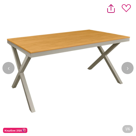
‹
›
1/6
КэшБэк: 2125