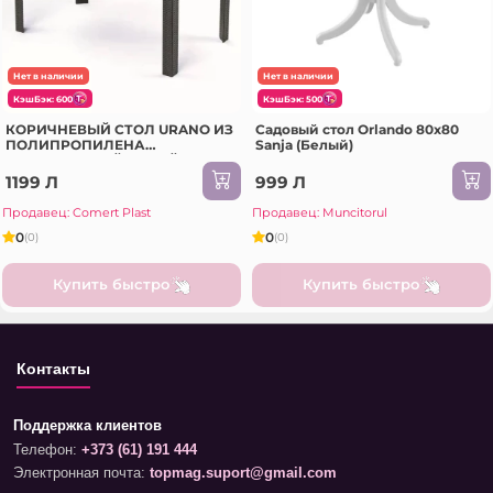
Нет в наличии
Нет в наличии
КэшБэк: 600
КэшБэк: 500
КОРИЧНЕВЫЙ СТОЛ URANO ИЗ
Садовый стол Orlando 80x80
ПОЛИПРОПИЛЕНА
Sanja (Белый)
СОВРЕМЕННЫЙ ДИЗАЙН
120x70 CM
1199 Л
999 Л
Продавец: Comert Plast
Продавец: Muncitorul
0
0
(0)
(0)
Купить быстро
Купить быстро
Контакты
Поддержка клиентов
Телефон:
+373 (61) 191 444
Электронная почта:
topmag.suport@gmail.com