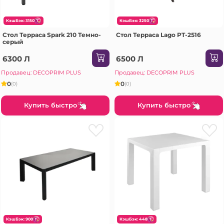
КэшБэк: 3150
КэшБэк: 3250
Стол Терраса Spark 210 Темно-
Стол Терраса Lago PT-2516
серый
6300 Л
6500 Л
Продавец: DECOPRIM PLUS
Продавец: DECOPRIM PLUS
0
0
(0)
(0)
Купить быстро
Купить быстро
КэшБэк: 900
КэшБэк: 448