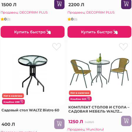
1500 Л
2200 Л
Продавец: DECOPRIM PLUS
Продавец: DECOPRIM PLUS
0
0
(0)
(0)
Купить быстро
Купить быстро
Нет в наличии
Нет в наличии
КэшБэк: 625
КэшБэк: 200
КОМПЛЕКТ СТОЛОВ И СТОЛА –
Садовый стол WALTZ Bistro 60
САДОВАЯ МЕБЕЛЬ WALTZ
BISTRO (F1086)
1250 Л
1499Л
400 Л
Продавец: Muncitorul