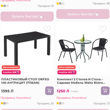
Продавец: Muncitorul
0
Продано: 38
(0)
0
Продано: 51
(0)
Купить быстро
Купить быстро
Нет в наличии
Нет в наличии
КэшБэк: 698
КэшБэк: 625
ПЛАСТИКОВЫЙ СТОЛ ORFEO
Комплект 2 Столов И Стола –
140 АНТРАЦИТ (7136AN)
Садовая Мебель Waltz Bistro
Чёрный (F1086)
1395 Л
1250 Л
1499Л
Продавец: Muncitorul
Продавец: Muncitorul
0
0
Продано: 20
Продано: 13
(0)
(0)