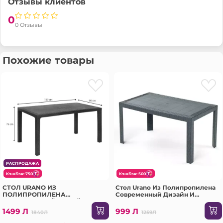
Отзывы клиентов
0
0 Отзывы
Похожие товары
РАСПРОДАЖА
КэшБэк: 750
КэшБэк: 500
СТОЛ URANO ИЗ
Стол Urano Из Полипропилена
ПОЛИПРОПИЛЕНА
Современный Дизайн И
СОВРЕМЕННЫЙ ДИЗАЙН И
Прочность 120x70 CM (SPT-
ПРОЧНОСТЬ 150x90 CM (SPT-
R040)
1499 Л
999 Л
1840Л
1259Л
R060)