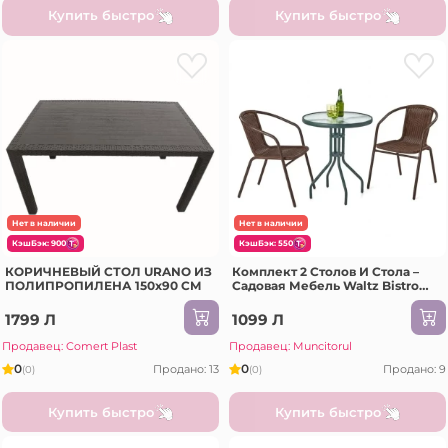
Купить быстро
Купить быстро
Нет в наличии
Нет в наличии
КэшБэк: 900
КэшБэк: 550
КОРИЧНЕВЫЙ СТОЛ URANO ИЗ
Комплект 2 Столов И Стола –
ПОЛИПРОПИЛЕНА 150x90 CM
Садовая Мебель Waltz Bistro
Коричневый (F1086)
1799 Л
1099 Л
Продавец: Comert Plast
Продавец: Muncitorul
0
0
Продано: 13
Продано: 9
(0)
(0)
Купить быстро
Купить быстро