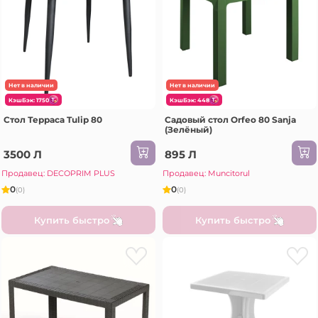
Нет в наличии
Нет в наличии
КэшБэк: 1750
КэшБэк: 448
Стол Терраса Tulip 80
Садовый стол Orfeo 80 Sanja
(Зелёный)
3500 Л
895 Л
Продавец: DECOPRIM PLUS
Продавец: Muncitorul
0
0
(0)
(0)
Купить быстро
Купить быстро