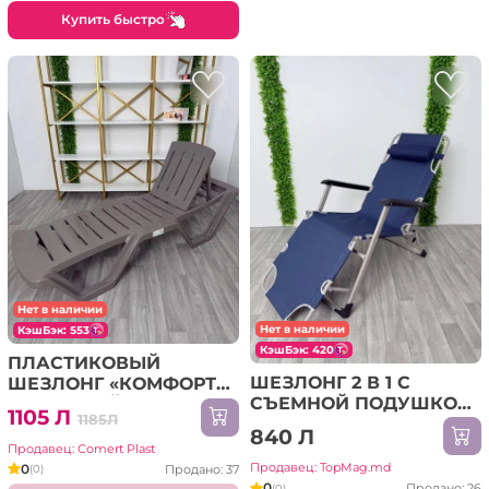
Купить быстро
Нет в наличии
Нет в наличии
КэшБэк: 553
КэшБэк: 420
ПЛАСТИКОВЫЙ
ШЕЗЛОНГ 2 В 1 С
ШЕЗЛОНГ «КОМФОРТ»
СЪЕМНОЙ ПОДУШКОЙ
– БЕЖЕВЫЙ
1105 Л
1185Л
В СИНЕМ ЦВЕТЕ
840 Л
Продавец: Comert Plast
Продавец: TopMag.md
0
Продано: 37
(0)
0
Продано: 26
(0)