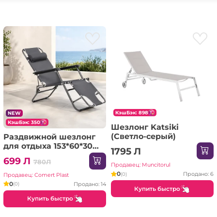
КэшБэк: 898
NEW
КэшБэк: 350
Шезлонг Katsiki
(Светло-серый)
Раздвижной шезлонг
для отдыха 153*60*30
1795 Л
CP244 (568342)
699 Л
780Л
Продавец: Muncitorul
0
Продано: 6
(0)
Продавец: Comert Plast
0
Продано: 14
(0)
Купить быстро
Купить быстро