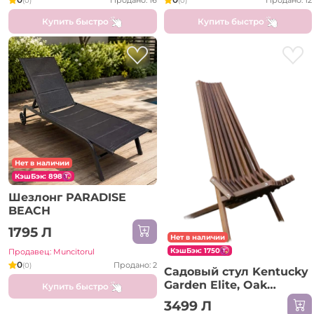
Продано: 16
Продано: 12
(0)
(0)
Купить быстро
Купить быстро
Нет в наличии
КэшБэк: 898
Шезлонг PARADISE
BEACH
1795 Л
Нет в наличии
КэшБэк: 1750
Продавец: Muncitorul
0
Продано: 2
(0)
Садовый стул Kentucky
Garden Elite, Oak
Купить быстро
Artisan
3499 Л