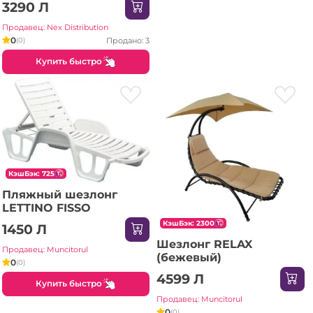
3290 Л
подушкой, складное,
серое
Продавец: Nex Distribution
0
Продано: 3
(0)
Купить быстро
КэшБэк: 725
Пляжный шезлонг
LETTINO FISSO
КэшБэк: 2300
1450 Л
Шезлонг RELAX
Продавец: Muncitorul
(бежевый)
0
(0)
4599 Л
Купить быстро
Продавец: Muncitorul
0
(0)