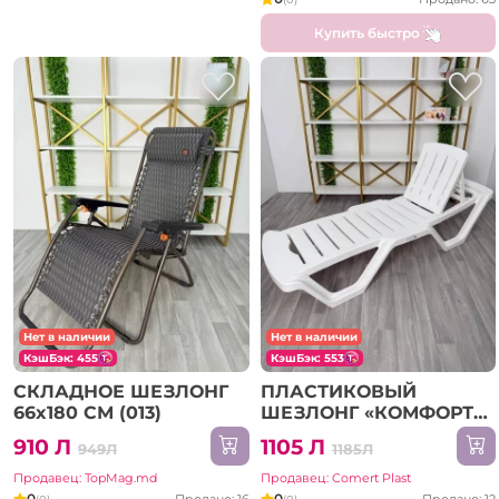
Купить быстро
Нет в наличии
Нет в наличии
КэшБэк: 455
КэшБэк: 553
СКЛАДНОЕ ШЕЗЛОНГ
ПЛАСТИКОВЫЙ
66x180 СМ (013)
ШЕЗЛОНГ «КОМФОРТ»
– БЕЛЫЙ
910 Л
1105 Л
949Л
1185Л
Продавец: TopMag.md
Продавец: Comert Plast
0
0