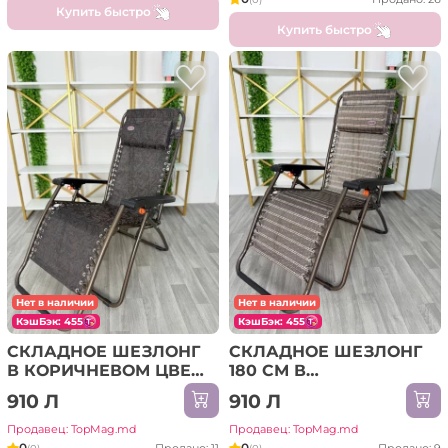
Купить быстро
Купить быстро
Нет в наличии
Нет в наличии
КэшБэк: 455
КэшБэк: 455
СКЛАДНОЕ ШЕЗЛОНГ
СКЛАДНОЕ ШЕЗЛОНГ
В КОРИЧНЕВОМ ЦВЕТЕ
180 СМ В
66x180 СМ (001)
КОРИЧНЕВОМ ЦВЕТЕ
910 Л
910 Л
(002)
Продавец: TopMag.md
Продавец: TopMag.md
0
0