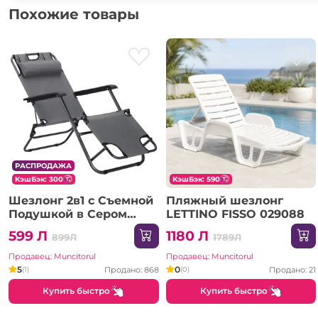
Похожие товары
РАСПРОДАЖА
КэшБэк: 300
КэшБэк: 590
Шезлонг 2в1 с Съемной
Пляжный шезлонг
Подушкой в Сером
LETTINO FISSO 029088
Цвете (C2078)
599 Л
1180 Л
899Л
1789Л
Продавец: Muncitorul
Продавец: Muncitorul
5
0
Продано: 868
Продано: 21
(1)
(0)
Купить быстро
Купить быстро