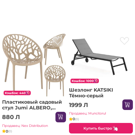
КэшБэк: 1000
Шезлонг KATSIKI
КэшБэк: 440
Тёмно-серый
Пластиковый садовый
1999 Л
стул Jumi ALBERO,
бежевый
Продавец: Muncitorul
880 Л
0
(0)
Продавец: Nex Distribution
Купить быстро
0
(0)