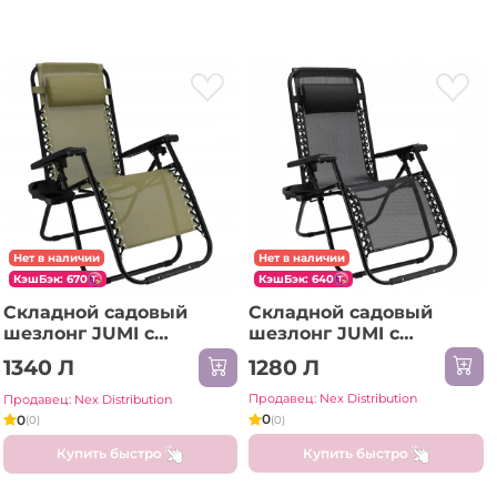
Нет в наличии
Нет в наличии
КэшБэк: 640
КэшБэк: 670
Складной садовый
Складной садовый
шезлонг JUMI с
шезлонг JUMI с
многоступенчатой
многоступенчатой
1280 Л
1340 Л
регулировкой, полкой
регулировкой, полкой
и фиксацией сиденья,
и фиксацией сиденья
Продавец: Nex Distribution
Продавец: Nex Distribution
черный OM-282025
Oliv OM-282032
0
0
(0)
(0)
Купить быстро
Купить быстро