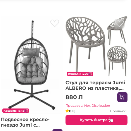
КэшБэк: 440
Стул для террасы Jumi
ALBERO из пластика,
серый
880 Л
Продавец: Nex Distribution
0
КэшБэк: 1645
Продано: 1
(0)
Подвесное кресло-
Купить быстро
гнездо Jumi с
подставкой и