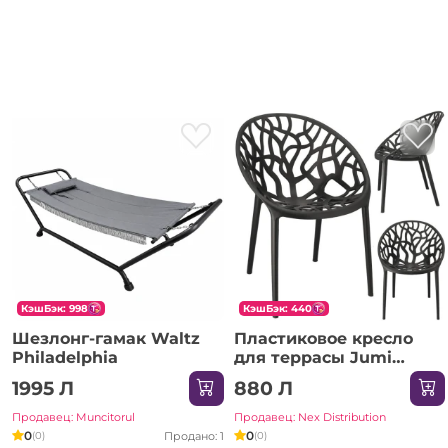
КэшБэк: 998
КэшБэк: 440
Шезлонг-гамак Waltz
Пластиковое кресло
Philadelphia
для террасы Jumi
ALBERO, черное
1995 Л
880 Л
Продавец: Muncitorul
Продавец: Nex Distribution
0
0
Продано: 1
(0)
(0)