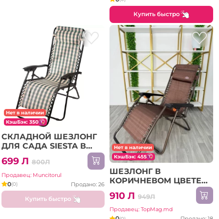
Купить быстро
Нет в наличии
КэшБэк: 350
СКЛАДНОЙ ШЕЗЛОНГ
ДЛЯ САДА SIESTA В
Нет в наличии
КЛЕТКУ (C2014)
КэшБэк: 455
699 Л
800Л
ШЕЗЛОНГ В
Продавец: Muncitorul
КОРИЧНЕВОМ ЦВЕТЕ
0
Продано: 26
(0)
66x180 СМ (011)
910 Л
949Л
Купить быстро
Продавец: TopMag.md
0
Продано: 18
(0)