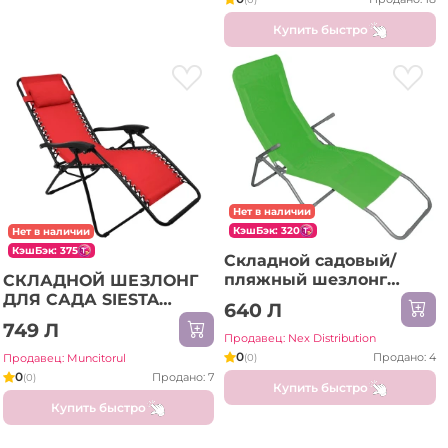
Купить быстро
Нет в наличии
КэшБэк: 320
Нет в наличии
КэшБэк: 375
Складной садовый/
пляжный шезлонг
СКЛАДНОЙ ШЕЗЛОНГ
JUMI, зеленый OM-
ДЛЯ САДА SIESTA
640 Л
719262
КРАСНЫЙ (C2064)
749 Л
Продавец: Nex Distribution
0
Продано: 4
(0)
Продавец: Muncitorul
0
Продано: 7
(0)
Купить быстро
Купить быстро