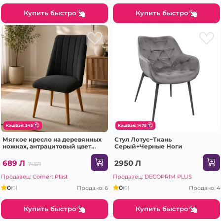
Купить быстро
Купить быстро
КэшБэк: 345
КэшБэк: 1475
Мягкое кресло на деревянных
Стул Лотус~Ткань
ножках, антрацитовый цвет
Серый+Черные Ноги
690562
689 Л
2950 Л
745Л
Продавец: Comert Plast
Продавец: DECOPRIM PLUS
0
0
Продано: 6
Продано: 4
(0)
(0)
Купить быстро
Купить быстро