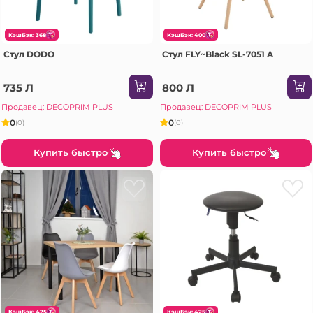
КэшБэк: 368
КэшБэк: 400
Стул DODO
Стул FLY~Black SL-7051 A
735 Л
800 Л
Продавец: DECOPRIM PLUS
Продавец: DECOPRIM PLUS
0
0
(0)
(0)
Купить быстро
Купить быстро
КэшБэк: 425
КэшБэк: 425