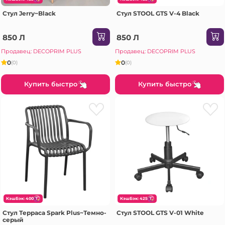
Стул Jerry~Black
Стул STOOL GTS V-4 Black
850 Л
850 Л
Продавец: DECOPRIM PLUS
Продавец: DECOPRIM PLUS
0
0
(0)
(0)
Купить быстро
Купить быстро
КэшБэк: 400
КэшБэк: 425
Стул Терраса Spark Plus~Темно-
Стул STOOL GTS V-01 White
серый