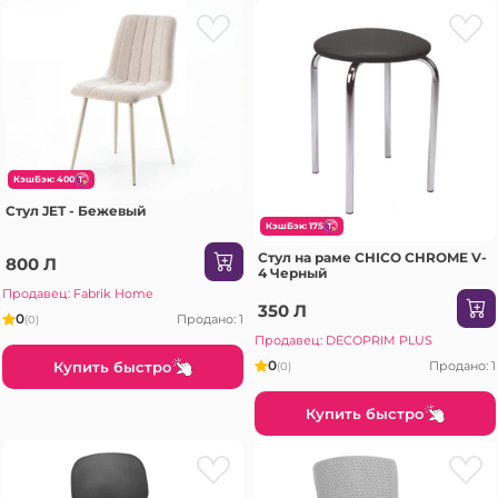
КэшБэк: 400
Стул JET - Бежевый
КэшБэк: 175
Стул на раме CHICO CHROME V-
800 Л
4 Черный
Продавец: Fabrik Home
350 Л
0
Продано: 1
(0)
Продавец: DECOPRIM PLUS
0
Купить быстро
Продано: 1
(0)
Купить быстро