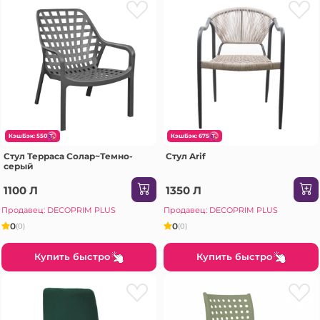
КэшБэк: 550
КэшБэк: 675
Стул Терраса Солар~Темно-
Стул Arif
серый
1100 Л
1350 Л
Продавец: DECOPRIM PLUS
Продавец: DECOPRIM PLUS
0
0
(0)
(0)
Купить быстро
Купить быстро