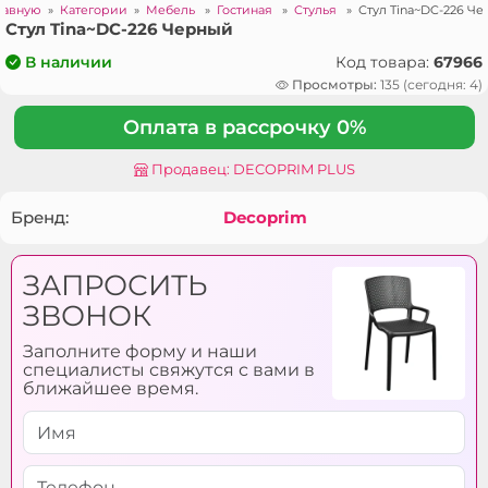
лавную
»
Категории
»
Мебель
»
Гостиная
»
Стулья
»
Стул Tina~DC-226 Ч
Стул Tina~DC-226 Черный
Код товара:
67966
В наличии
Просмотры:
135 (сегодня: 4)
Оплата в рассрочку 0%
Продавец: DECOPRIM PLUS
Бренд:
Decoprim
ЗАПРОСИТЬ
ЗВОНОК
Заполните форму и наши
специалисты свяжутся с вами в
ближайшее время.