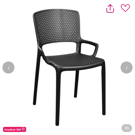
‹
›
1/6
КэшБэк: 350