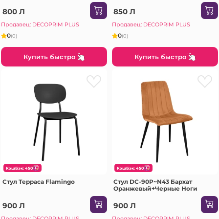
800 Л
850 Л
Продавец: DECOPRIM PLUS
Продавец: DECOPRIM PLUS
0
0
(0)
(0)
Купить быстро
Купить быстро
КэшБэк: 450
КэшБэк: 450
Стул Терраса Flamingo
Стул DC-90P~N43 Бархат
Оранжевый+Черные Ноги
900 Л
900 Л
Продавец: DECOPRIM PLUS
Продавец: DECOPRIM PLUS