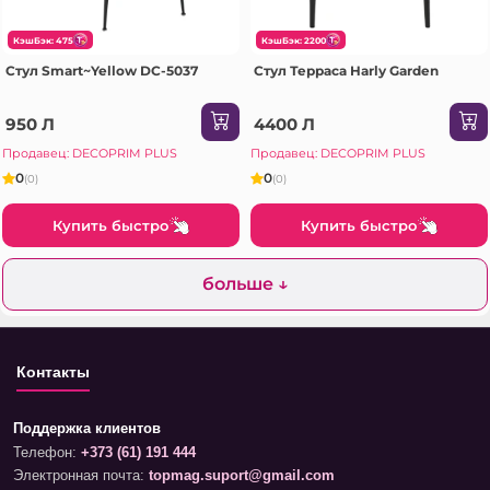
КэшБэк: 475
КэшБэк: 2200
Стул Smart~Yellow DC-5037
Стул Терраса Harly Garden
950 Л
4400 Л
Продавец: DECOPRIM PLUS
Продавец: DECOPRIM PLUS
0
0
(0)
(0)
Купить быстро
Купить быстро
больше ↓
Контакты
Поддержка клиентов
Телефон:
+373 (61) 191 444
Электронная почта:
topmag.suport@gmail.com