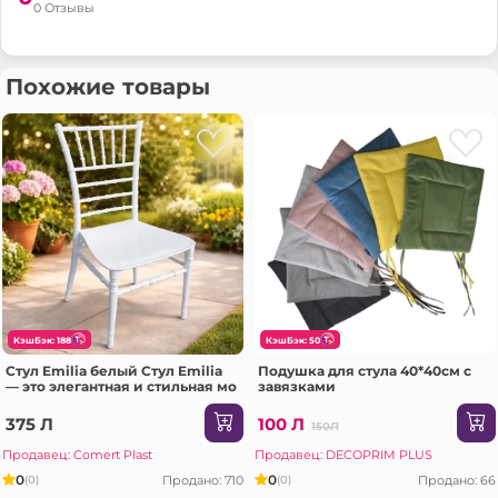
0 Отзывы
Похожие товары
КэшБэк: 188
КэшБэк: 50
Стул Emilia белый Стул Emilia
Подушка для стула 40*40см с
— это элегантная и стильная мо
завязками
375 Л
100 Л
150Л
Продавец: Comert Plast
Продавец: DECOPRIM PLUS
0
0
Продано: 710
Продано: 66
(0)
(0)