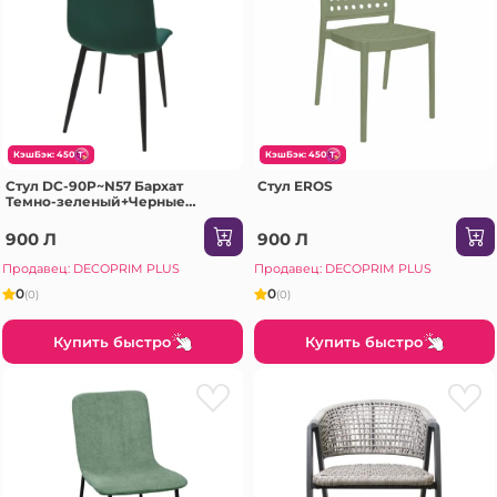
КэшБэк: 450
КэшБэк: 450
Стул DC-90P~N57 Бархат
Стул EROS
Темно-зеленый+Черные
ножки
900 Л
900 Л
Продавец: DECOPRIM PLUS
Продавец: DECOPRIM PLUS
0
0
(0)
(0)
Купить быстро
Купить быстро