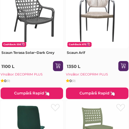
CashBack: 550
CashBack: 675
Scaun Terasa Solar~Dark Grey
Scaun Arif
1100 L
1350 L
Vînzător: DECOPRIM PLUS
Vînzător: DECOPRIM PLUS
0
0
(0)
(0)
Cumpără Rapid
Cumpără Rapid