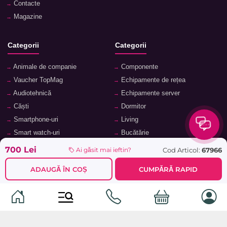
Contacte
Magazine
Categorii
Categorii
Animale de companie
Componente
Vaucher TopMag
Echipamente de rețea
Audiotehnică
Echipamente server
Căști
Dormitor
Smartphone-uri
Living
Smart watch-uri
Bucătărie
Telefoane mobile
Hol
700 Lei
Cod Articol:
67966
Ai găsit mai ieftin?
Ochelari inteligenți
Cameră copii
ADAUGĂ ÎN COȘ
CUMPĂRĂ RAPID
Software
Birou și cabinet
Periferice
Sisteme de depozitare, rafturi,
etajere
Laptopuri și accesorii
Feronerie și accesorii pentru
Tablete și accesorii
mobilier