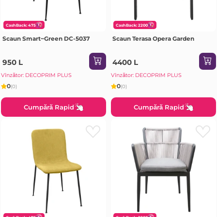
CashBack: 475
CashBack: 2200
Scaun Smart~Green DC-5037
Scaun Terasa Opera Garden
950 L
4400 L
Vînzător: DECOPRIM PLUS
Vînzător: DECOPRIM PLUS
0
0
(0)
(0)
Cumpără Rapid
Cumpără Rapid