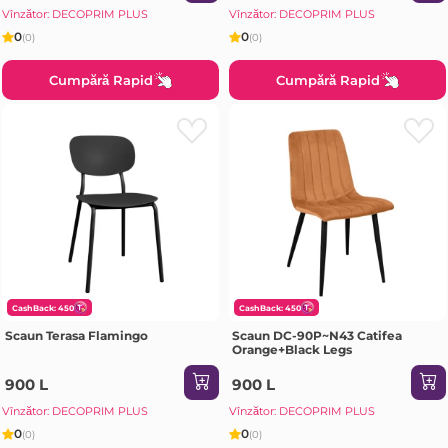
Vînzător: DECOPRIM PLUS
Vînzător: DECOPRIM PLUS
0
0
(0)
(0)
Cumpără Rapid
Cumpără Rapid
CashBack: 450
CashBack: 450
Scaun Terasa Flamingo
Scaun DC-90P~N43 Catifea
Orange+Black Legs
900 L
900 L
Vînzător: DECOPRIM PLUS
Vînzător: DECOPRIM PLUS
0
0
(0)
(0)