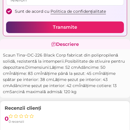
Sunt de acord cu
Politica de confidențialitate
Transmite
Descriere
Scaun Tina~DC-226 Black Corp fabricat din polipropilenă
solidă, rezistentă la intemperii.Posibilitate de stivuire pentru
depozitare.Dimensiuni:Lățime: 52 cmAdâncime: 50
cmÎnălțime: 83 cmÎnălțime până la șezut: 45 cmÎnălțime
spătar pe interior: 38 cmLățime șezut pe interior: 43
cmAdâncime șezut pe interior: 42 cmÎnălțime cotiere: 13
cmSarcină maximală admisă: 120 kg
Recenzii clienți
0
0 recenzii