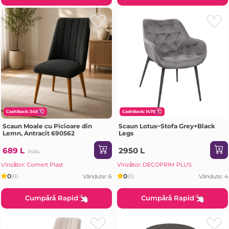
CashBack: 345
CashBack: 1475
Scaun Moale cu Picioare din
Scaun Lotus~Stofa Grey+Black
Lemn, Antracit 690562
Legs
689 L
2950 L
745L
Vînzător: Comert Plast
Vînzător: DECOPRIM PLUS
0
0
Vândute: 6
Vândute: 4
(0)
(0)
Cumpără Rapid
Cumpără Rapid