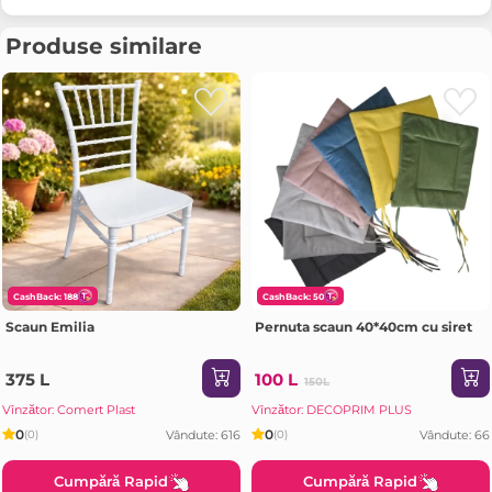
Produse similare
CashBack: 188
CashBack: 50
Scaun Emilia
Pernuta scaun 40*40cm cu siret
375 L
100 L
150L
Vînzător: Comert Plast
Vînzător: DECOPRIM PLUS
0
0
Vândute: 616
Vândute: 66
(0)
(0)
Cumpără Rapid
Cumpără Rapid