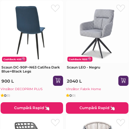
CashBack: 450
CashBack: 1020
Scaun DC-90P~N63 Catifea Dark
Scaun LEO - Negru
Blue+Black Legs
900 L
2040 L
Vînzător: DECOPRIM PLUS
Vînzător: Fabrik Home
0
0
(0)
(0)
Cumpără Rapid
Cumpără Rapid