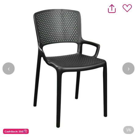
‹
›
1/6
CashBack: 350