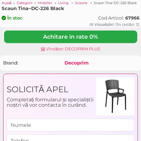
Acasă
»
Categorii
»
Mobilier
»
Living
»
Scaune
»
Scaun Tina~DC-226 Black
Scaun Tina~DC-226 Black
Cod Articol:
67966
În stoc
Vizualizări:
134 (astăzi: 3)
Achitare in rate 0%
Vînzător: DECOPRIM PLUS
Brand:
Decoprim
SOLICITĂ APEL
Completați formularul și specialiștii
noștri vă vor contacta în curând.