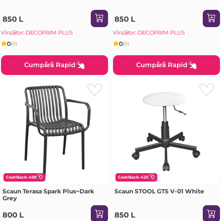
850 L
850 L
Vînzător: DECOPRIM PLUS
Vînzător: DECOPRIM PLUS
0
0
(0)
(0)
Cumpără Rapid
Cumpără Rapid
CashBack: 400
CashBack: 425
Scaun Terasa Spark Plus~Dark
Scaun STOOL GTS V-01 White
Grey
800 L
850 L