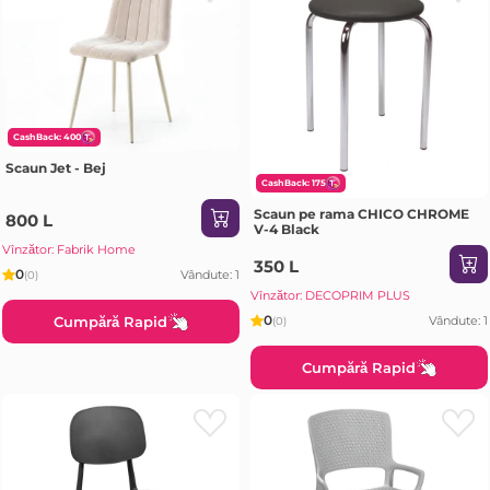
CashBack: 400
Scaun Jet - Bej
CashBack: 175
Scaun pe rama CHICO CHROME
800 L
V-4 Black
Vînzător: Fabrik Home
350 L
0
Vândute: 1
(0)
Vînzător: DECOPRIM PLUS
0
Cumpără Rapid
Vândute: 1
(0)
Cumpără Rapid