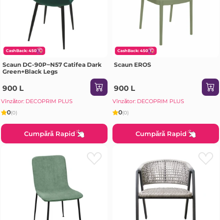
CashBack: 450
CashBack: 450
Scaun DC-90P~N57 Catifea Dark
Scaun EROS
Green+Black Legs
900 L
900 L
Vînzător: DECOPRIM PLUS
Vînzător: DECOPRIM PLUS
0
0
(0)
(0)
Cumpără Rapid
Cumpără Rapid