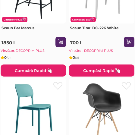
CashBack: 925
CashBack: 350
Scaun Bar Marcus
Scaun Tina~DC-226 White
1850 L
700 L
Vînzător: DECOPRIM PLUS
Vînzător: DECOPRIM PLUS
0
0
(0)
(0)
Cumpără Rapid
Cumpără Rapid