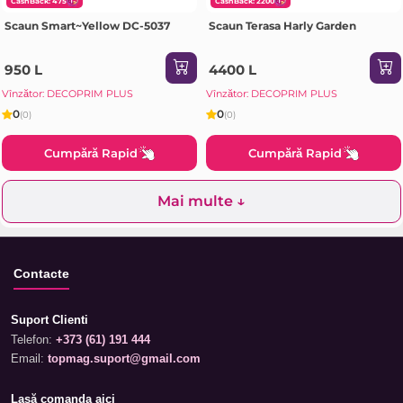
CashBack: 475
CashBack: 2200
Scaun Smart~Yellow DC-5037
Scaun Terasa Harly Garden
950 L
4400 L
Vînzător: DECOPRIM PLUS
Vînzător: DECOPRIM PLUS
0
0
(0)
(0)
Cumpără Rapid
Cumpără Rapid
Mai multe ↓
Contacte
Suport Clienti
Telefon:
+373 (61) 191 444
Email:
topmag.suport@gmail.com
Lasă comanda aici