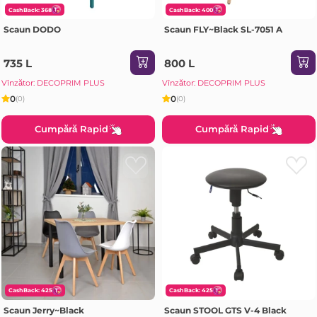
CashBack: 368
CashBack: 400
Scaun DODO
Scaun FLY~Black SL-7051 A
735 L
800 L
Vînzător: DECOPRIM PLUS
Vînzător: DECOPRIM PLUS
0
0
(0)
(0)
Cumpără Rapid
Cumpără Rapid
CashBack: 425
CashBack: 425
Scaun Jerry~Black
Scaun STOOL GTS V-4 Black