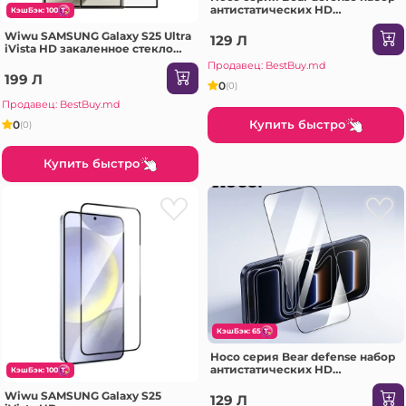
антистатических HD
КэшБэк: 100
закаленных стекол на весь
экран SAMSUNG Galaxy
Wiwu SAMSUNG Galaxy S25 Ultra
129 Л
A07(G777) черное Защитное
iVista HD закаленное стекло
стекло
GT-024 прозрачное Защитное
Продавец: BestBuy.md
стекло
199 Л
0
(0)
Продавец: BestBuy.md
Купить быстро
0
(0)
Купить быстро
КэшБэк: 65
Hoco серия Bear defense набор
антистатических HD
КэшБэк: 100
закаленных стекол на весь
экран SAMSUNG Galaxy S25
Wiwu SAMSUNG Galaxy S25
129 Л