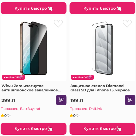
Купить быстро
Купить быстро
КэшБэк: 150
КэшБэк: 100
Wiwu Zero изогнутое
Защитное стекло Diamond
антишпионское закаленное
Glass 5D для iPhone 15, черное
стекло для iPhone 17 / iPhone 16
Pro (6.3) GT-027 прозрачное
299 Л
199 Л
Защитное стекло
Продавец: BestBuy.md
Продавец: DMLink
0
0
(0)
(0)
Купить быстро
Купить быстро