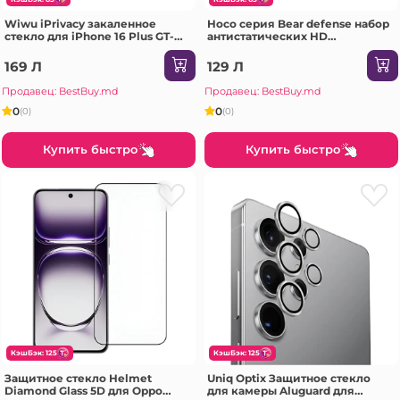
Wiwu iPrivacy закаленное
Hoco серия Bear defense набор
стекло для iPhone 16 Plus GT-
антистатических HD
015 прозрачное Защитное
закаленных стекол на весь
стекло
экран iPhone 16e / iPhone 14 /
169 Л
129 Л
iPhone 13 / iPhone 13 Pro(G777)
черное Защитное стекло
Продавец: BestBuy.md
Продавец: BestBuy.md
0
0
(0)
(0)
Купить быстро
Купить быстро
КэшБэк: 125
КэшБэк: 125
Защитное стекло Helmet
Uniq Optix Защитное стекло
Diamond Glass 5D для Oppo
для камеры Aluguard для