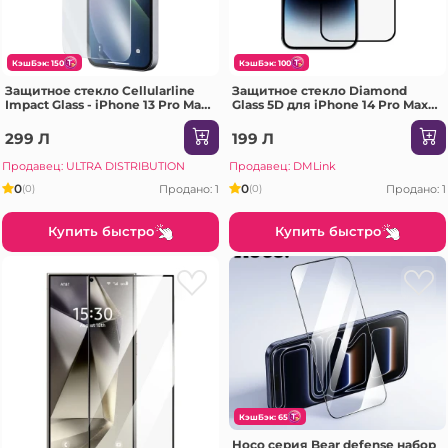
КэшБэк: 150
КэшБэк: 100
Защитное стекло Cellularline
Защитное стекло Diamond
Impact Glass - iPhone 13 Pro Max,
Glass 5D для iPhone 14 Pro Max,
Прозрачный
черное
299 Л
199 Л
Продавец: ULTRA DISTRIBUTION
Продавец: DMLink
0
0
Продано: 1
Продано: 1
(0)
(0)
Купить быстро
Купить быстро
КэшБэк: 65
Hoco серия Bear defense набор