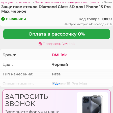
суары для телефонов
»
Защитные пленки и стекла для смартфонов
»
Защит
Защитное стекло Diamond Glass 5D для iPhone 15 Pro
Max, черное
Код товара:
19869
В наличии
Просмотры:
413 (сегодня: 1)
Оплата в рассрочку 0%
Продавец: DMLink
Бренд:
DMLink
Цвет:
Черный
Тип нанесения:
Fata
Совместимость
iPhone 15 Pro Max
модели:
ЗАПРОСИТЬ
Устойчивый к
Da
ЗВОНОК
царапинам:
Заполните форму и наши