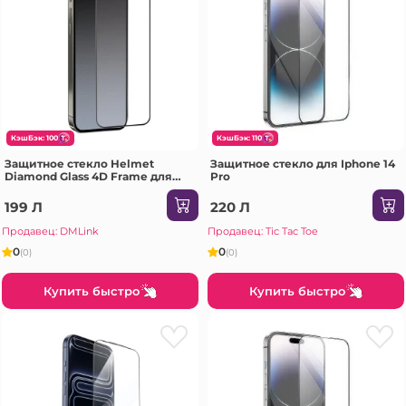
КэшБэк: 100
КэшБэк: 110
Защитное стекло Helmet
Защитное стекло для Iphone 14
Diamond Glass 4D Frame для
Pro
iPhone 14 Plus/13 Pro Max,
черное (V2)
199 Л
220 Л
Продавец: DMLink
Продавец: Tic Tac Toe
0
0
(0)
(0)
Купить быстро
Купить быстро