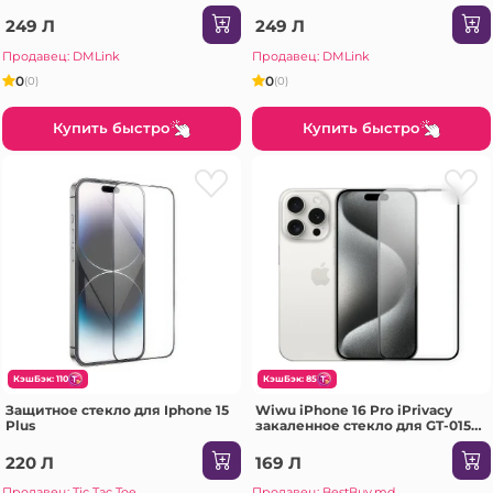
Reno 12, черное
Samsung S25 Ultra, серебристое
249 Л
249 Л
Продавец: DMLink
Продавец: DMLink
0
0
(0)
(0)
Купить быстро
Купить быстро
КэшБэк: 110
КэшБэк: 85
Защитное стекло для Iphone 15
Wiwu iPhone 16 Pro iPrivacy
Plus
закаленное стекло для GT-015
(10 шт./упаковка) прозрачное
черное Защитное стекло
220 Л
169 Л
Продавец: Tic Tac Toe
Продавец: BestBuy.md