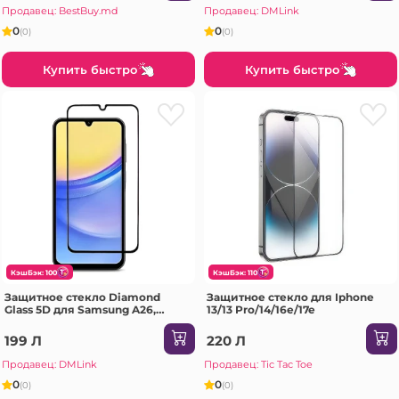
Продавец: BestBuy.md
Продавец: DMLink
0
0
(0)
(0)
Купить быстро
Купить быстро
КэшБэк: 100
КэшБэк: 110
Защитное стекло Diamond
Защитное стекло для Iphone
Glass 5D для Samsung A26,
13/13 Pro/14/16e/17e
черное
199 Л
220 Л
Продавец: DMLink
Продавец: Tic Tac Toe
0
0
(0)
(0)