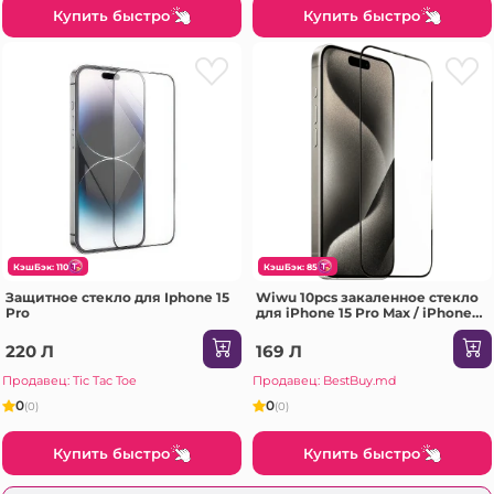
Купить быстро
Купить быстро
КэшБэк: 110
КэшБэк: 85
Защитное стекло для Iphone 15
Wiwu 10pcs закаленное стекло
Pro
для iPhone 15 Pro Max / iPhone
6.7 GT-004 прозрачное
Защитное стекло
220 Л
169 Л
Продавец: Tic Tac Toe
Продавец: BestBuy.md
0
0
(0)
(0)
Купить быстро
Купить быстро