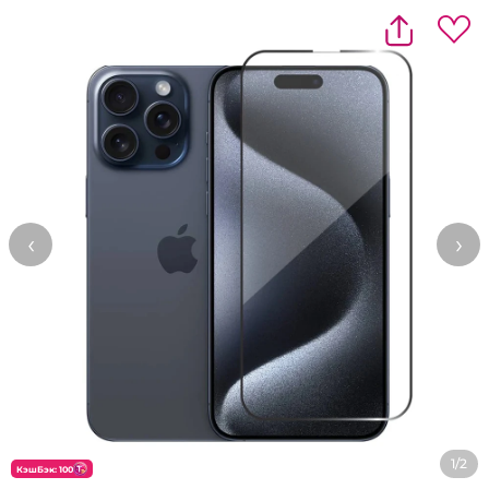
‹
›
1/2
КэшБэк: 100