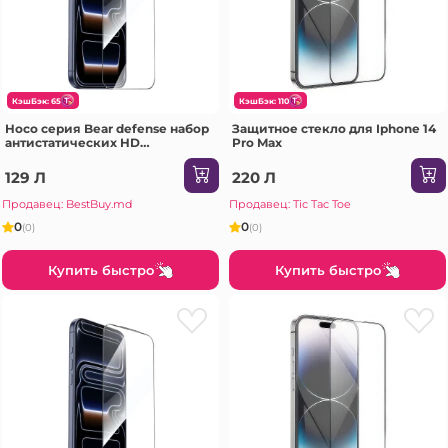
КэшБэк: 65
КэшБэк: 110
Hoco серия Bear defense набор
Защитное стекло для Iphone 14
антистатических HD
Pro Max
закаленных стекол на весь
экран iPhone 15 Pro(G777)
129 Л
220 Л
черное Защитное стекло
Продавец: BestBuy.md
Продавец: Tic Tac Toe
0
0
(0)
(0)
Купить быстро
Купить быстро