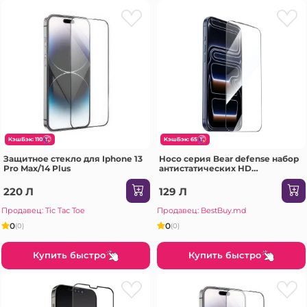
КэшБэк: 110
КэшБэк: 65
Защитное стекло для Iphone 13
Hoco серия Bear defense набор
Pro Max/14 Plus
антистатических HD
закаленных стекол на весь
экран iPhone 15 Pro Max(G777)
220 Л
129 Л
черное Защитное стекло
Продавец: Tic Tac Toe
Продавец: BestBuy.md
0
0
(0)
(0)
Купить быстро
Купить быстро