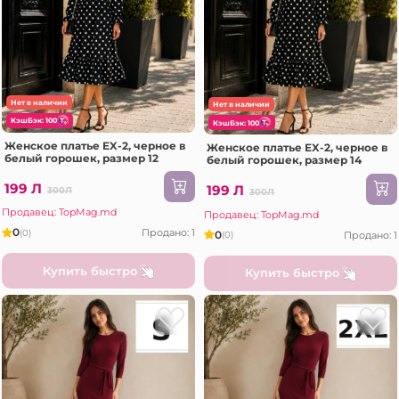
Нет в наличии
Нет в наличии
КэшБэк: 100
КэшБэк: 100
Женское платье EX-2, черное в
Женское платье EX-2, черное в
белый горошек, размер 12
белый горошек, размер 14
199 Л
199 Л
300Л
300Л
Продавец: TopMag.md
Продавец: TopMag.md
0
Продано: 1
(0)
0
Продано: 1
(0)
Купить быстро
Купить быстро