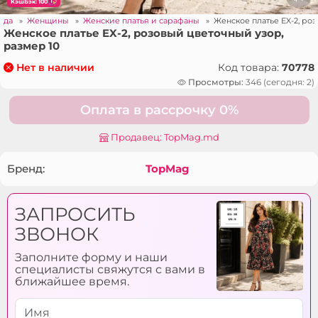
КэшБэк: 100
жда
»
Женщины
»
Женские платья и сарафаны
»
Женское платье EX-2, ро
Женское платье EX-2, розовый цветочный узор,
размер 10
Код товара:
70778
Нет в наличии
Просмотры:
346 (сегодня: 2)
Оплата в рассрочку 0%
Продавец: TopMag.md
Бренд:
TopMag
ЗАПРОСИТЬ
ЗВОНОК
Заполните форму и наши
специалисты свяжутся с вами в
ближайшее время.