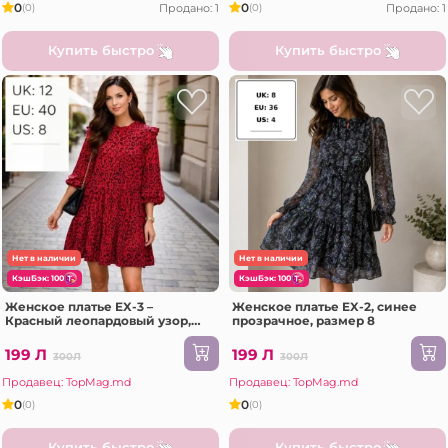
0
0
Продано: 1
Продано: 1
(0)
(0)
Купить быстро
Купить быстро
Нет в наличии
Нет в наличии
КэшБэк: 100
КэшБэк: 100
Женское платье EX-3 –
Женское платье EX-2, синее
Красный леопардовый узор,
прозрачное, размер 8
Размер 12
199 Л
199 Л
300Л
300Л
Продавец: TopMag.md
Продавец: TopMag.md
0
0
(0)
(0)
Купить быстро
Купить быстро