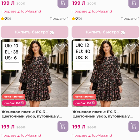
199 Л
199 Л
300Л
300Л
Продавец: TopMag.md
Продавец: TopMag.md
0
0
Продано: 1
Продано: 1
(0)
(0)
Купить быстро
Купить быстро
Нет в наличии
Нет в наличии
КэшБэк: 100
КэшБэк: 100
Женское платье EX-3 –
Женское платье EX-3 –
Цветочный узор, пуговица у
Цветочный узор, пуговица у
воротника, Размер 10
воротника, Размер 14
199 Л
199 Л
300Л
300Л
Продавец: TopMag.md
Продавец: TopMag.md