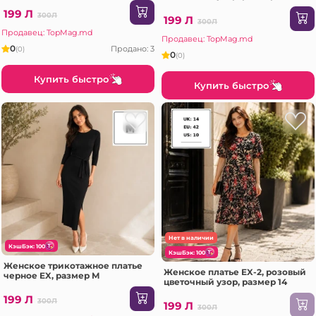
199 Л
300Л
199 Л
300Л
Продавец: TopMag.md
Продавец: TopMag.md
0
Продано: 3
(0)
0
(0)
Купить быстро
Купить быстро
Нет в наличии
КэшБэк: 100
КэшБэк: 100
Женское трикотажное платье
Женское платье EX-2, розовый
черное EX, размер M
цветочный узор, размер 14
199 Л
300Л
199 Л
300Л