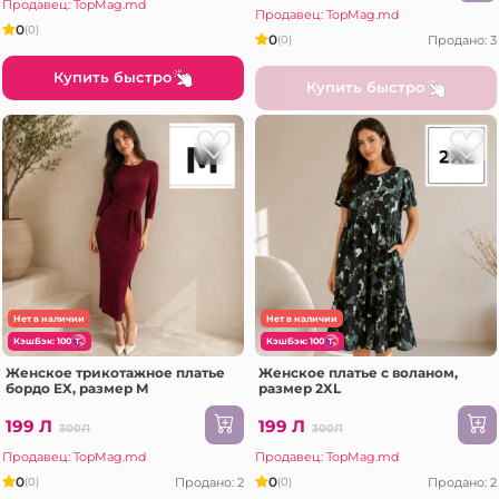
Продавец: TopMag.md
Продавец: TopMag.md
0
(0)
0
Продано: 3
(0)
Купить быстро
Купить быстро
Нет в наличии
Нет в наличии
КэшБэк: 100
КэшБэк: 100
Женское трикотажное платье
Женское платье с воланом,
бордо EX, размер M
размер 2XL
199 Л
199 Л
300Л
300Л
Продавец: TopMag.md
Продавец: TopMag.md
0
0
Продано: 2
Продано: 2
(0)
(0)