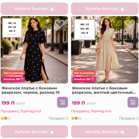
Купить быстро
Купить быстро
Нет в наличии
Нет в наличии
КэшБэк: 100
КэшБэк: 100
Женское платье с боковым
Женское платье с боковым
разрезом, черное, размер 10
разрезом, желтый цветочный
узор, размер 12
199 Л
199 Л
300Л
300Л
Продавец: TopMag.md
Продавец: TopMag.md
0
0
Продано: 2
Продано: 2
(0)
(0)
Купить быстро
Купить быстро