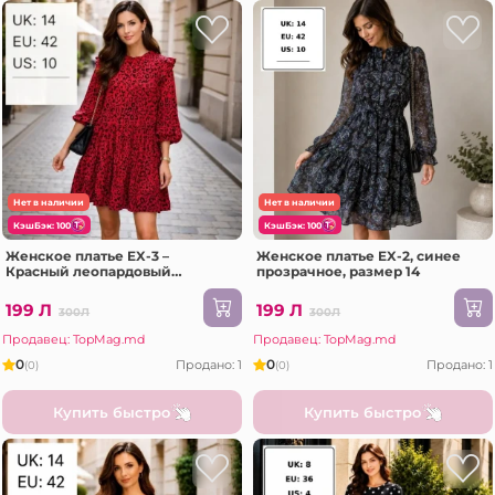
Нет в наличии
Нет в наличии
КэшБэк: 100
КэшБэк: 100
Женское платье EX-3 –
Женское платье EX-2, синее
Красный леопардовый
прозрачное, размер 14
узор,Размер 14
199 Л
199 Л
300Л
300Л
Продавец: TopMag.md
Продавец: TopMag.md
0
0
Продано: 1
Продано: 1
(0)
(0)
Купить быстро
Купить быстро