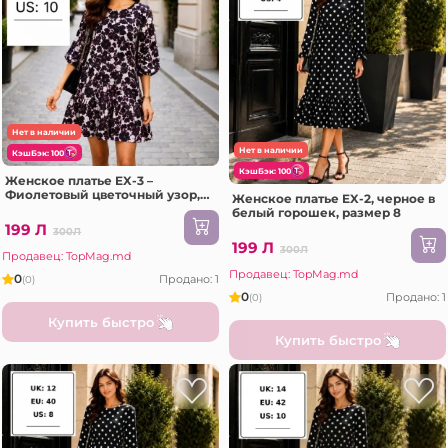
Нет в наличии
Нет в наличии
КэшБэк: 100
КэшБэк: 100
Женское платье EX-3 –
Фиолетовый цветочный узор,
Женское платье EX-2, черное в
размер 14
белый горошек, размер 8
199 Л
300Л
199 Л
300Л
Продавец: TopMag.md
Продавец: TopMag.md
0
Продано: 1
(0)
0
Продано: 1
(0)
Купить быстро
Купить быстро