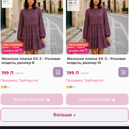
Нет в наличии
Нет в наличии
КэшБэк: 100
КэшБэк: 100
Женское платье EX-3 – Розовая
Женское платье EX-3 – Розовая
модель, размер 8
модель, размер 10
199 Л
199 Л
300Л
300Л
Продавец: TopMag.md
Продавец: TopMag.md
0
0
(0)
(0)
Купить быстро
Купить быстро
больше ↓