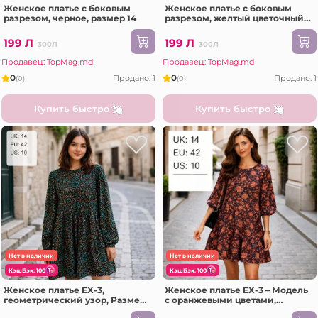
Женское платье с боковым
Женское платье с боковым
разрезом, черное, размер 14
разрезом, желтый цветочный
узор, размер 14
199 Л
199 Л
300Л
300Л
Продавец: TopMag.md
Продавец: TopMag.md
0
0
Продано: 1
Продано: 1
(0)
(0)
Купить быстро
Купить быстро
Нет в наличии
Нет в наличии
КэшБэк: 100
КэшБэк: 100
Женское платье EX-3,
Женское платье EX-3 – Модель
геометрический узор, Размер
с оранжевыми цветами,
14
Размер 14