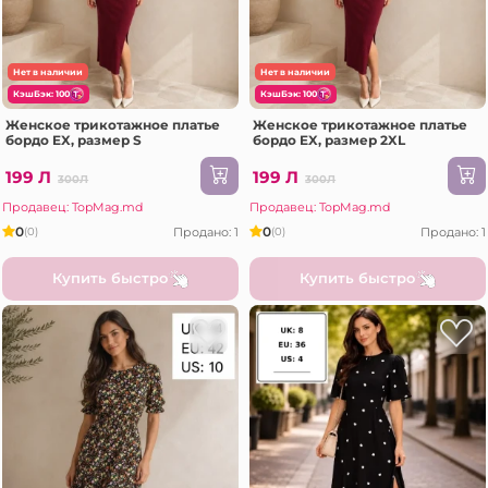
Нет в наличии
Нет в наличии
КэшБэк: 100
КэшБэк: 100
Женское трикотажное платье
Женское трикотажное платье
бордо EX, размер S
бордо EX, размер 2XL
199 Л
199 Л
300Л
300Л
Продавец: TopMag.md
Продавец: TopMag.md
0
0
Продано: 1
Продано: 1
(0)
(0)
Купить быстро
Купить быстро