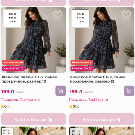
Нет в наличии
Нет в наличии
КэшБэк: 100
КэшБэк: 100
Женское платье EX-2, синее
Женское платье EX-2, синее
прозрачное, размер 10
прозрачное, размер 12
199 Л
199 Л
300Л
300Л
Продавец: TopMag.md
Продавец: TopMag.md
0
0
(0)
(0)
Купить быстро
Купить быстро