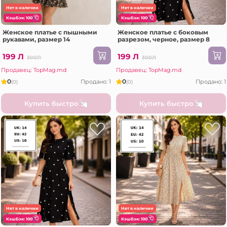
Нет в наличии
Нет в наличии
КэшБэк: 100
КэшБэк: 100
Женское платье с пышными
Женское платье с боковым
рукавами, размер 14
разрезом, черное, размер 8
199 Л
199 Л
300Л
300Л
Продавец: TopMag.md
Продавец: TopMag.md
0
0
Продано: 1
Продано: 1
(0)
(0)
Купить быстро
Купить быстро
Нет в наличии
Нет в наличии
КэшБэк: 100
КэшБэк: 100