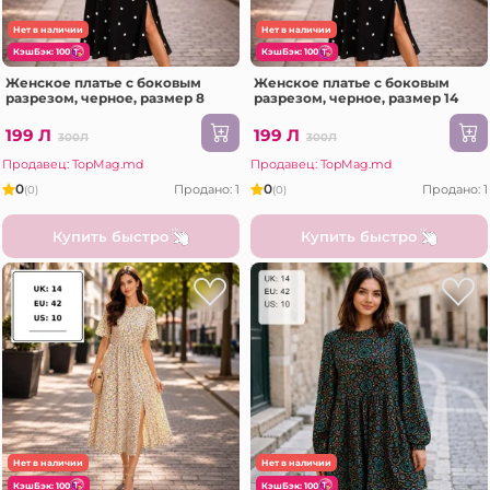
Нет в наличии
Нет в наличии
КэшБэк: 100
КэшБэк: 100
Женское платье с боковым
Женское платье с боковым
разрезом, черное, размер 8
разрезом, черное, размер 14
199 Л
199 Л
300Л
300Л
Продавец: TopMag.md
Продавец: TopMag.md
0
0
Продано: 1
Продано: 1
(0)
(0)
Купить быстро
Купить быстро
Нет в наличии
Нет в наличии
КэшБэк: 100
КэшБэк: 100