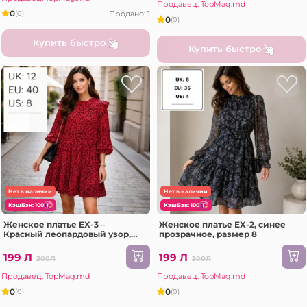
Продавец: TopMag.md
0
Продано: 1
(0)
0
(0)
Купить быстро
Купить быстро
Нет в наличии
Нет в наличии
КэшБэк: 100
КэшБэк: 100
Женское платье EX-3 –
Женское платье EX-2, синее
Красный леопардовый узор,
прозрачное, размер 8
Размер 12
199 Л
199 Л
300Л
300Л
Продавец: TopMag.md
Продавец: TopMag.md
0
0
(0)
(0)