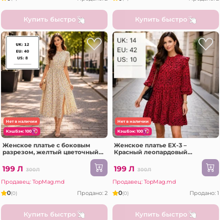
Купить быстро
Купить быстро
Нет в наличии
Нет в наличии
КэшБэк: 100
КэшБэк: 100
Женское платье с боковым
Женское платье EX-3 –
разрезом, желтый цветочный
Красный леопардовый
узор, размер 12
узор,Размер 14
199 Л
199 Л
300Л
300Л
Продавец: TopMag.md
Продавец: TopMag.md
0
0
Продано: 2
Продано: 1
(0)
(0)
Купить быстро
Купить быстро