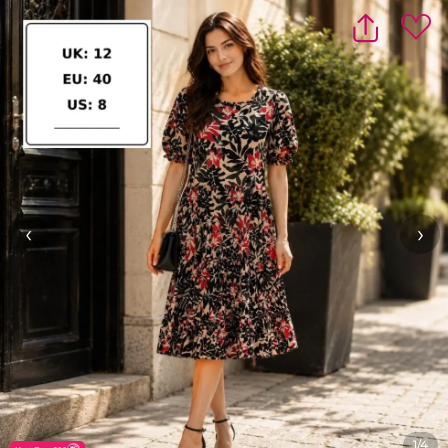
‹
›
1/4