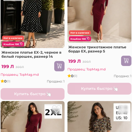
Нет в наличии
Нет в наличии
КэшБэк: 100
КэшБэк: 100
Женское трикотажное платье
бордо EX, размер S
Женское платье EX-2, черное в
белый горошек, размер 14
199 Л
300Л
199 Л
300Л
Продавец: TopMag.md
Продавец: TopMag.md
0
Продано: 1
(0)
0
Продано: 1
(0)
Купить быстро
Купить быстро