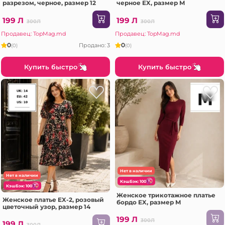
разрезом, черное, размер 12
черное EX, размер M
199 Л
199 Л
300Л
300Л
Продавец: TopMag.md
Продавец: TopMag.md
0
0
Продано: 3
(0)
(0)
Купить быстро
Купить быстро
Нет в наличии
Нет в наличии
КэшБэк: 100
КэшБэк: 100
Женское трикотажное платье
Женское платье EX-2, розовый
бордо EX, размер M
цветочный узор, размер 14
199 Л
300Л
199 Л
300Л