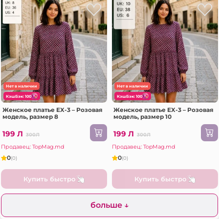
Нет в наличии
Нет в наличии
КэшБэк: 100
КэшБэк: 100
Женское платье EX-3 – Розовая
Женское платье EX-3 – Розовая
модель, размер 8
модель, размер 10
199 Л
199 Л
300Л
300Л
Продавец: TopMag.md
Продавец: TopMag.md
0
0
(0)
(0)
Купить быстро
Купить быстро
больше ↓