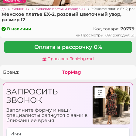
КэшБэк: 100
жда
»
Женщины
»
Женские платья и сарафаны
»
Женское платье EX-2, ро
Женское платье EX-2, розовый цветочный узор,
размер 12
Код товара:
70779
В наличии
Просмотры:
697 (сегодня: 2)
Оплата в рассрочку 0%
Продавец: TopMag.md
Бренд:
TopMag
ЗАПРОСИТЬ
ЗВОНОК
Заполните форму и наши
специалисты свяжутся с вами в
ближайшее время.