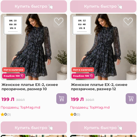
Купить быстро
Купить быстро
Нет в наличии
Нет в наличии
КэшБэк: 100
КэшБэк: 100
Женское платье EX-2, синее
Женское платье EX-2, синее
прозрачное, размер 10
прозрачное, размер 12
199 Л
199 Л
300Л
300Л
Продавец: TopMag.md
Продавец: TopMag.md
0
0
(0)
(0)
Купить быстро
Купить быстро