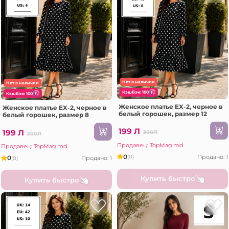
Нет в наличии
Нет в наличии
КэшБэк: 100
КэшБэк: 100
Женское платье EX-2, черное в
Женское платье EX-2, черное в
белый горошек, размер 12
белый горошек, размер 8
199 Л
199 Л
300Л
300Л
Продавец: TopMag.md
Продавец: TopMag.md
0
Продано: 1
(0)
0
Продано: 1
(0)
Купить быстро
Купить быстро