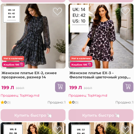
Нет в наличии
Нет в наличии
КэшБэк: 100
КэшБэк: 100
Женское платье EX-2, синее
Женское платье EX-3 –
прозрачное, размер 14
Фиолетовый цветочный узор,
размер 14
199 Л
199 Л
300Л
300Л
Продавец: TopMag.md
Продавец: TopMag.md
0
0
Продано: 1
Продано: 1
(0)
(0)
Купить быстро
Купить быстро