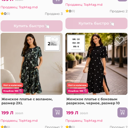
Продавец: TopMag.md
Продавец: TopMag.md
0
Продано: 2
(0)
0
Продано: 3
(0)
Купить быстро
Купить быстро
Нет в наличии
Нет в наличии
КэшБэк: 100
КэшБэк: 100
Женское платье с воланом,
Женское платье с боковым
размер 2XL
разрезом, черное, размер 10
199 Л
199 Л
300Л
300Л
Продавец: TopMag.md
Продавец: TopMag.md
0
0
Продано: 2
Продано: 2
(0)
(0)