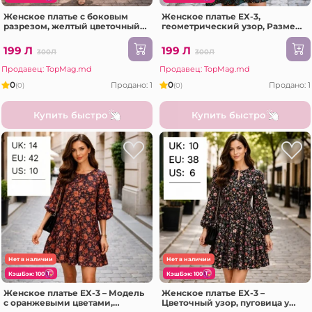
Женское платье с боковым
Женское платье EX-3,
разрезом, желтый цветочный
геометрический узор, Размер
узор, размер 14
14
199 Л
199 Л
300Л
300Л
Продавец: TopMag.md
Продавец: TopMag.md
0
0
Продано: 1
Продано: 1
(0)
(0)
Купить быстро
Купить быстро
Нет в наличии
Нет в наличии
КэшБэк: 100
КэшБэк: 100
Женское платье EX-3 – Модель
Женское платье EX-3 –
с оранжевыми цветами,
Цветочный узор, пуговица у