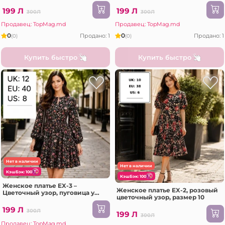
Размер 14
воротника, Размер 10
199 Л
199 Л
300Л
300Л
Продавец: TopMag.md
Продавец: TopMag.md
0
0
Продано: 1
Продано: 1
(0)
(0)
Купить быстро
Купить быстро
Нет в наличии
Нет в наличии
КэшБэк: 100
КэшБэк: 100
Женское платье EX-3 –
Женское платье EX-2, розовый
Цветочный узор, пуговица у
цветочный узор, размер 10
воротника, Размер 14
199 Л
300Л
199 Л
300Л
Продавец: TopMag.md