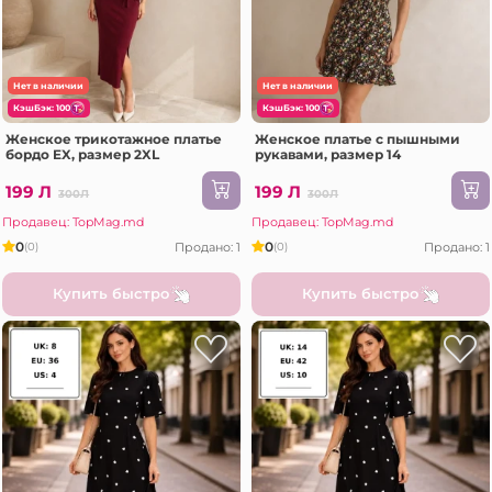
Нет в наличии
Нет в наличии
КэшБэк: 100
КэшБэк: 100
Женское трикотажное платье
Женское платье с пышными
бордо EX, размер 2XL
рукавами, размер 14
199 Л
199 Л
300Л
300Л
Продавец: TopMag.md
Продавец: TopMag.md
0
0
Продано: 1
Продано: 1
(0)
(0)
Купить быстро
Купить быстро