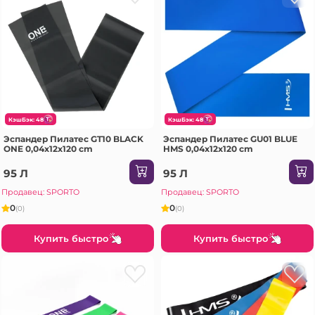
КэшБэк: 48
КэшБэк: 48
Эспандер Пилатес GT10 BLACK
Эспандер Пилатес GU01 BLUE
ONE 0,04x12x120 cm
HMS 0,04x12x120 cm
95 Л
95 Л
Продавец: SPORTO
Продавец: SPORTO
0
0
(0)
(0)
Купить быстро
Купить быстро