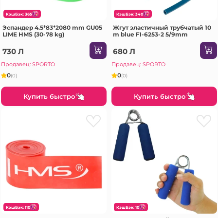
КэшБэк: 365
КэшБэк: 340
Эспандер 4.5*83*2080 mm GU05
Жгут эластичный трубчатый 10
LIME HMS (30-78 kg)
m blue FI-6253-2 5/9mm
730 Л
680 Л
Продавец: SPORTO
Продавец: SPORTO
0
0
(0)
(0)
Купить быстро
Купить быстро
КэшБэк: 110
КэшБэк: 10