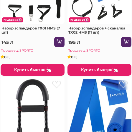
КэшБэк: 73
КэшБэк: 98
Набор эспандеров TX01 HMS (7
Набор эспандеров + скакалка
шт)
TX02 HMS (11 шт)
145 Л
195 Л
Продавец: SPORTO
Продавец: SPORTO
0
0
(0)
(0)
Купить быстро
Купить быстро