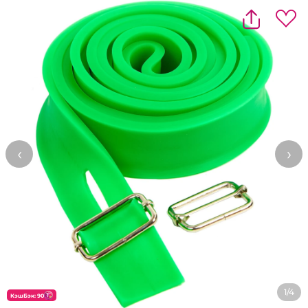
‹
›
1/4
КэшБэк: 90