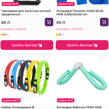
КэшБэк: 45
КэшБэк: 45
Тренажер для запястья кистей
Эспандер Пилатес GU02 BLUE
предплечья
HMS 0,05x12x120 cm
89 Л
90 Л
Продавец: Magnat
Продавец: SPORTO
0
0
(0)
(0)
Купить быстро
Купить быстро
КэшБэк: 248
КэшБэк: 70
Набор Эспандеров (5
Эспандер бабочка TM01 HMS