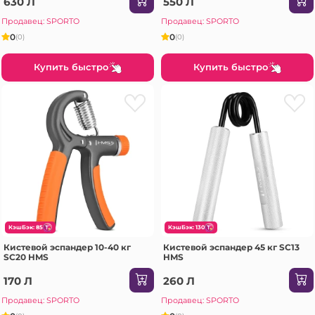
630 Л
550 Л
Продавец: SPORTO
Продавец: SPORTO
0
0
(0)
(0)
Купить быстро
Купить быстро
КэшБэк: 85
КэшБэк: 130
Кистевой эспандер 10-40 кг
Кистевой эспандер 45 кг SC13
SC20 HMS
HMS
170 Л
260 Л
Продавец: SPORTO
Продавец: SPORTO