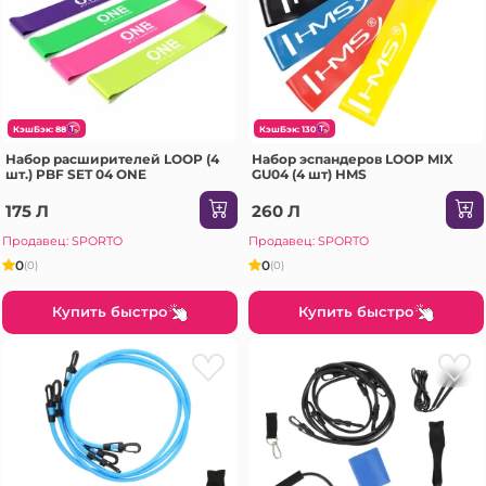
КэшБэк: 88
КэшБэк: 130
Набор расширителей LOOP (4
Набор эспандеров LOOP MIX
шт.) PBF SET 04 ONE
GU04 (4 шт) HMS
175 Л
260 Л
Продавец: SPORTO
Продавец: SPORTO
0
0
(0)
(0)
Купить быстро
Купить быстро