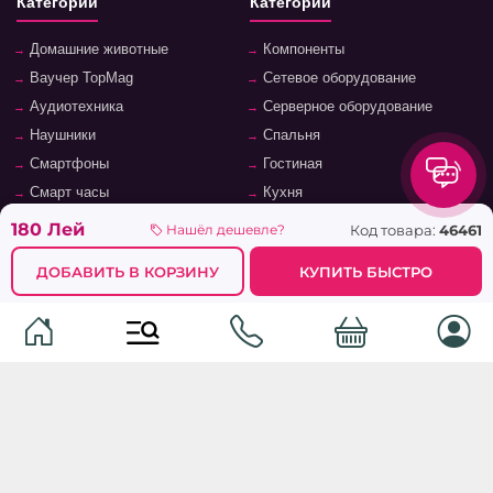
Категории
Категории
Домашние животные
Компоненты
Ваучер TopMag
Сетевое оборудование
Аудиотехника
Серверное оборудование
Наушники
Спальня
Смартфоны
Гостиная
Смарт часы
Кухня
Кнопочные телефоны
Зал
180 Лей
Код товара:
46461
Нашёл дешевле?
Умные очки
Детская комната
ДОБАВИТЬ В КОРЗИНУ
КУПИТЬ БЫСТРО
Программное обеспечение
Офис и кабинет
Периферийные устройства
Системы хранения, полки,
стеллажи
Ноутбуки и аксессуары
Фурнитура и аксессуары для
Планшеты и аксессуары
мебели
Ванная комната