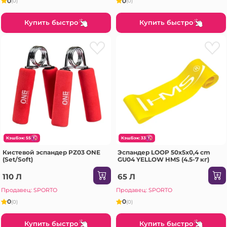
0
0
(0)
(0)
Купить быстро
Купить быстро
КэшБэк: 55
КэшБэк: 33
Кистевой эспандер PZ03 ONE
Эспандер LOOP 50x5x0,4 cm
(Set/Soft)
GU04 YELLOW HMS (4.5-7 кг)
110 Л
65 Л
Продавец: SPORTO
Продавец: SPORTO
0
0
(0)
(0)
Купить быстро
Купить быстро