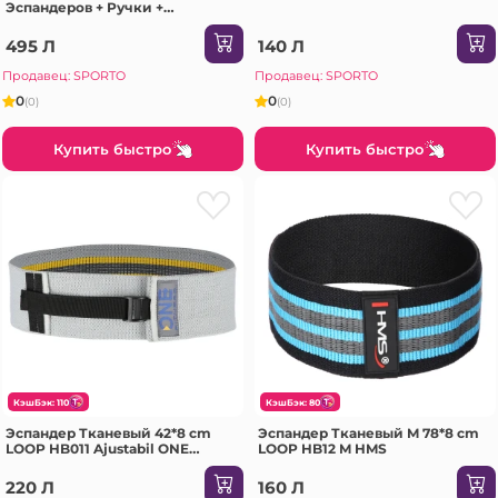
Эспандеров + Ручки +
Ремешки +Чехол) TX30 HMS
495 Л
140 Л
Продавец: SPORTO
Продавец: SPORTO
0
0
(0)
(0)
Купить быстро
Купить быстро
КэшБэк: 110
КэшБэк: 80
Эспандер Тканевый 42*8 cm
Эспандер Тканевый M 78*8 cm
LOOP HB011 Ajustabil ONE
LOOP HB12 M HMS
FITNESS
220 Л
160 Л