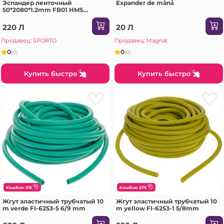
Эспандер ленточный
Expander de mână
50*2080*1.2mm FB01 HMS
RUBBER red
220 Л
20 Л
Продавец: SPORTO
Продавец: Magnat
0
0
(0)
(0)
Купить быстро
Купить быстро
КэшБэк: 315
КэшБэк: 275
Жгут эластичный трубчатый 10
Жгут эластичный трубчатый 10
m verde FI-6253-5 6/9 mm
m yellow FI-6253-1 5/8mm