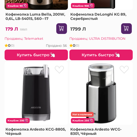
КэшБэк: 90
КэшБэк: 900
Кофемолка Luma Bella, 200W,
Кофемолка DeLonghi KG 89,
0,6L, LB-54015, S60--17
Серебристый
179 Л
1799 Л
199Л
Продавец: Telemarket
Продавец: ULTRA DISTRIBUTION
0
0
Продано: 56
(0)
(0)
Купить быстро
Купить быстро
Нет в наличии
КэшБэк: 200
КэшБэк: 250
Кофемолка Ardesto KCG-8805,
Кофемолка Ardesto WCG-
Чёрный
8301, Чёрный