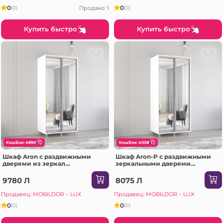
0
0
Продано: 1
(0)
(0)
Купить быстро
Купить быстро
КэшБэк: 4890
КэшБэк: 4038
Шкаф Aron с раздвижными
Шкаф Aron-P с раздвижными
дверями из зеркал
зеркальными дверями
(170x60x240H см) Белый
(130x60x230H см) Sonoma
блестящий
9780 Л
8075 Л
Продавец: MOBILDOR – LUX
Продавец: MOBILDOR – LUX
0
0
(0)
(0)