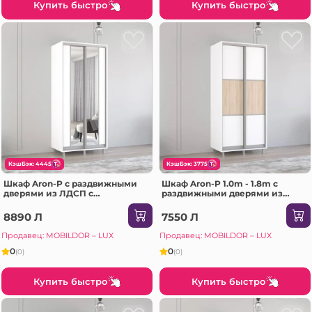
Купить быстро
Купить быстро
КэшБэк: 4445
КэшБэк: 3775
Шкаф Aron-P с раздвижными
Шкаф Aron-P 1.0m - 1.8m с
дверями из ЛДСП с
раздвижными дверями из
вертикальным зеркалом
ЛДСП горизонтально
(180x60x210H см) Sonoma
(130x60x200H см) Сонома
8890 Л
7550 Л
Продавец: MOBILDOR – LUX
Продавец: MOBILDOR – LUX
0
0
(0)
(0)
Купить быстро
Купить быстро