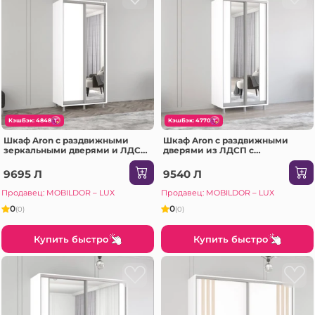
КэшБэк: 4848
КэшБэк: 4770
Шкаф Aron с раздвижными
Шкаф Aron с раздвижными
зеркальными дверями и ЛДСП
дверями из ЛДСП с
(190x60x230H см) Белый
вертикальным зеркалом
Бриллиант
(170x60x240H см) Sonoma
9695 Л
9540 Л
Продавец: MOBILDOR – LUX
Продавец: MOBILDOR – LUX
0
0
(0)
(0)
Купить быстро
Купить быстро