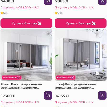
7480 Л
7865 Л
Продавец: MOBILDOR – LUX
Продавец: MOBILDOR – LUX
0
0
(0)
(0)
Купить быстро
Купить быстро
КэшБэк: 8680
КэшБэк: 7068
Шкаф Fox с раздвижными
Шкаф Fox с раздвижными
зеркальными дверями
зеркальными дверями
(370x60x220H см) Антрацит
(290x60x200H см) Сонома
17360 Л
14135 Л
Продавец: MOBILDOR – LUX
Продавец: MOBILDOR – LUX