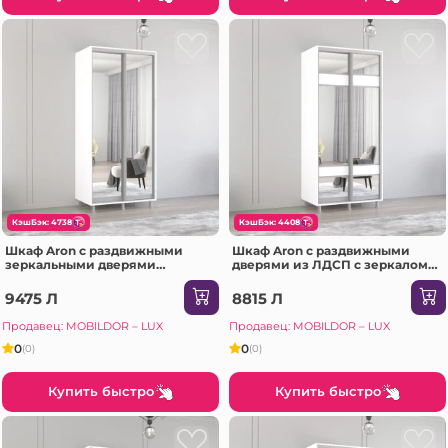
КэшБэк: 4738
КэшБэк: 4408
Шкаф Aron с раздвижными
Шкаф Aron с раздвижными
зеркальными дверями
дверями из ЛДСП с зеркалом
(170x60x220H см) Sonoma
зебра (130x60x230H см)
Антрацит
9475 Л
8815 Л
Продавец: MOBILDOR – LUX
Продавец: MOBILDOR – LUX
0
0
(0)
(0)
Купить быстро
Купить быстро