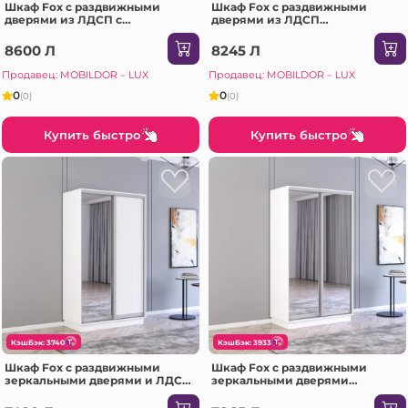
Шкаф Fox с раздвижными
Шкаф Fox с раздвижными
дверями из ЛДСП с
дверями из ЛДСП
элементами из зеркала
(220x60x230H см) Сонома
(200x60x210H см) Белый
8600 Л
8245 Л
Продавец: MOBILDOR – LUX
Продавец: MOBILDOR – LUX
0
0
(0)
(0)
Купить быстро
Купить быстро
КэшБэк: 3740
КэшБэк: 3933
Шкаф Fox с раздвижными
Шкаф Fox с раздвижными
зеркальными дверями и ЛДСП
зеркальными дверями
(170x60x220H см) Сонома
(160x60x240H см) Белый