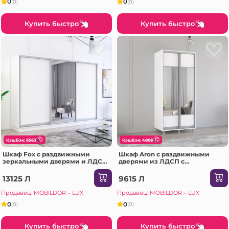
0
0
(0)
(0)
Купить быстро
Купить быстро
КэшБэк: 6563
КэшБэк: 4808
Шкаф Fox с раздвижными
Шкаф Aron с раздвижными
зеркальными дверями и ЛДСП
дверями из ЛДСП с
(300x60x220H см) Белый
горизонтальным зеркалом
(190x60x210H см) Белый
13125 Л
9615 Л
Бриллиант
Продавец: MOBILDOR – LUX
Продавец: MOBILDOR – LUX
0
0
(0)
(0)
Купить быстро
Купить быстро