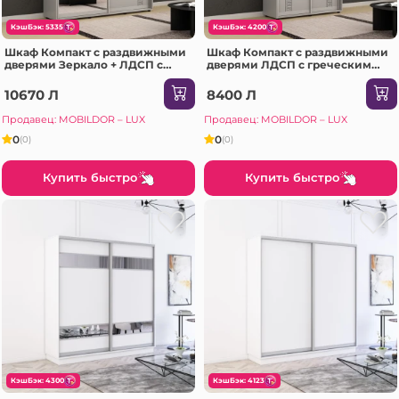
КэшБэк: 5335
КэшБэк: 4200
Шкаф Компакт с раздвижными
Шкаф Компакт с раздвижными
дверями Зеркало + ЛДСП с
дверями ЛДСП с греческим
греческим орнаментом
орнаментом (150x45x200H cm)
(190x45x230H см) Серый
Серый
10670 Л
8400 Л
Продавец: MOBILDOR – LUX
Продавец: MOBILDOR – LUX
0
0
(0)
(0)
Купить быстро
Купить быстро
КэшБэк: 4300
КэшБэк: 4123