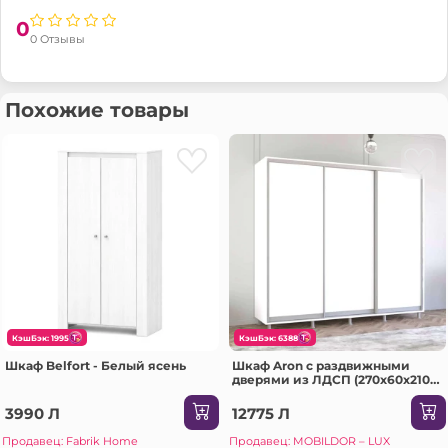
0
0 Отзывы
Похожие товары
КэшБэк: 1995
КэшБэк: 6388
Шкаф Belfort - Белый ясень
Шкаф Aron с раздвижными
дверями из ЛДСП (270x60x210H
см) Sonoma
3990 Л
12775 Л
Продавец: Fabrik Home
Продавец: MOBILDOR – LUX