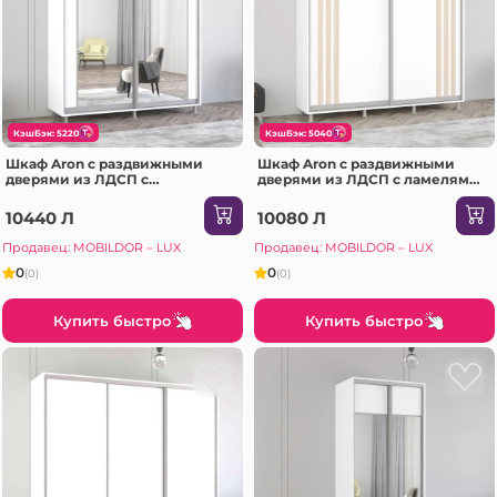
КэшБэк: 5220
КэшБэк: 5040
Шкаф Aron с раздвижными
Шкаф Aron с раздвижными
дверями из ЛДСП с
дверями из ЛДСП с ламелями
вертикальным зеркалом
(210x60x220H см) Антрацит
(210x60x230H см) Белый
10440 Л
10080 Л
Бриллиант
Продавец: MOBILDOR – LUX
Продавец: MOBILDOR – LUX
0
0
(0)
(0)
Купить быстро
Купить быстро