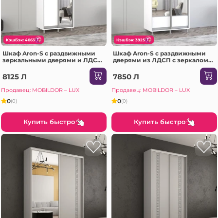
КэшБэк: 4063
КэшБэк: 3925
Шкаф Aron-S с раздвижными
Шкаф Aron-S с раздвижными
зеркальными дверями и ЛДСП
дверями из ЛДСП с зеркалом
(130x60x210H см) Sonoma
(K1) горизонтальный
(100x60x240H см) Сонома
8125 Л
7850 Л
Продавец: MOBILDOR – LUX
Продавец: MOBILDOR – LUX
0
0
(0)
(0)
Купить быстро
Купить быстро