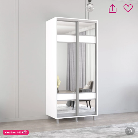
1/1
КэшБэк: 4638