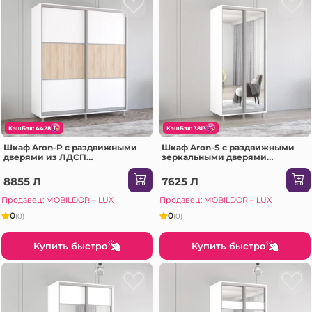
КэшБэк: 4428
КэшБэк: 3813
Шкаф Aron-P с раздвижными
Шкаф Aron-S с раздвижными
дверями из ЛДСП
зеркальными дверями
горизонтальный (190x60x200H
(100x60x240H см) Sonoma
см) Sonoma
8855 Л
7625 Л
Продавец: MOBILDOR – LUX
Продавец: MOBILDOR – LUX
0
0
(0)
(0)
Купить быстро
Купить быстро