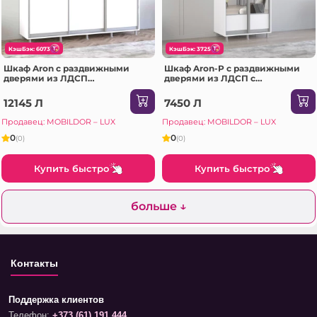
КэшБэк: 6073
КэшБэк: 3725
Шкаф Aron с раздвижными
Шкаф Aron-P с раздвижными
дверями из ЛДСП
дверями из ЛДСП с
(240x60x220H см) Sonoma
горизонтальным зеркалом
(100x60x200H см) Белый
12145 Л
7450 Л
блестящий
Продавец: MOBILDOR – LUX
Продавец: MOBILDOR – LUX
0
0
(0)
(0)
Купить быстро
Купить быстро
больше ↓
Контакты
Поддержка клиентов
Телефон:
+373 (61) 191 444