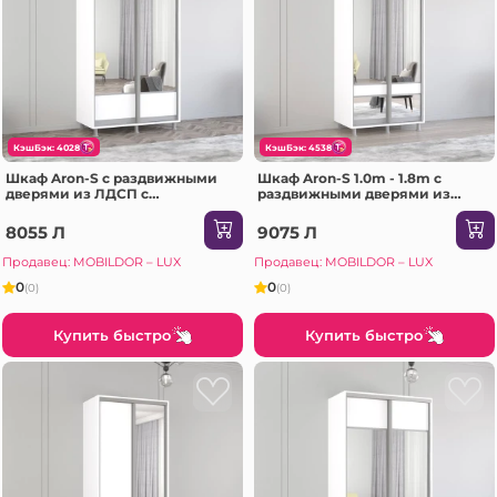
КэшБэк: 4028
КэшБэк: 4538
Шкаф Aron-S с раздвижными
Шкаф Aron-S 1.0m - 1.8m с
дверями из ЛДСП с
раздвижными дверями из
горизонтальным зеркалом
ЛДСП с зеркалом зебра
(110x60x240H см) Sonoma
(160x60x220H см) Сонома
8055 Л
9075 Л
Продавец: MOBILDOR – LUX
Продавец: MOBILDOR – LUX
0
0
(0)
(0)
Купить быстро
Купить быстро