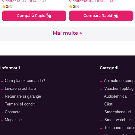
Vînzător: MOBILDOR – LUX
Vînzător: MOBILDOR – LUX
0
0
(0)
(0)
Cumpără Rapid
Cumpără Rapid
Mai multe ↓
Informații
Categorii
Cum plasez comanda?
Animale de comp
Livrare și achitare
Vaucher TopMag
Returnare și garanție
Audiotehnică
Termeni și condiții
Căști
Contacte
Smartphone-uri
Magazine
Smart watch-uri
Telefoane mobile