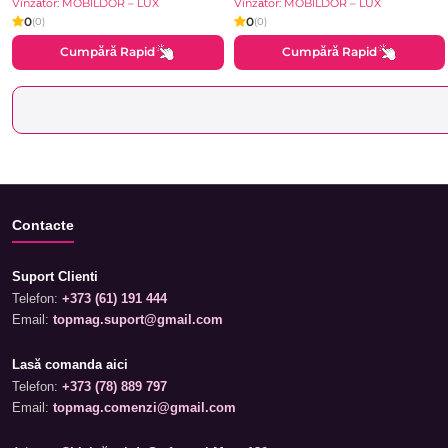
Vînzător: MOBILDOR – LUX
Vînzător: MOBILDOR – LUX
0
0
(0)
(0)
Cumpără Rapid
Cumpără Rapid
Contacte
Suport Clienti
Telefon:
+373 (61) 191 444
Email:
topmag.suport@gmail.com
Lasă comanda aici
Telefon:
+373 (78) 889 797
Email:
topmag.comenzi@gmail.com