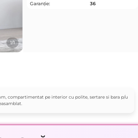
Garanție:
36
1/1
m, compartimentat pe interior cu polite, sertare si bara p/u
neasamblat.