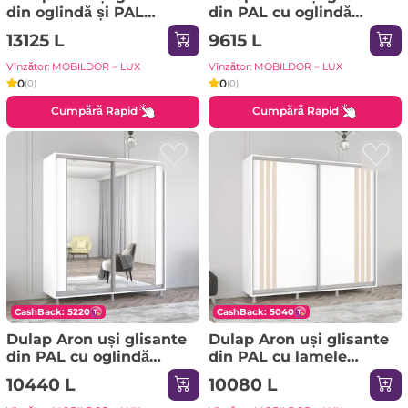
din oglindă și PAL
din PAL cu oglindă
(300x60x220H cm) Alb
orizontal (190x60x210H
13125 L
9615 L
cm) Alb Brilliant
Vînzător: MOBILDOR – LUX
Vînzător: MOBILDOR – LUX
0
0
(0)
(0)
Cumpără Rapid
Cumpără Rapid
CashBack: 5220
CashBack: 5040
Dulap Aron uși glisante
Dulap Aron uși glisante
din PAL cu oglindă
din PAL cu lamele
vertical (210x60x230H
(210x60x220H cm)
10440 L
10080 L
cm) Alb Brilliant
Anthracite