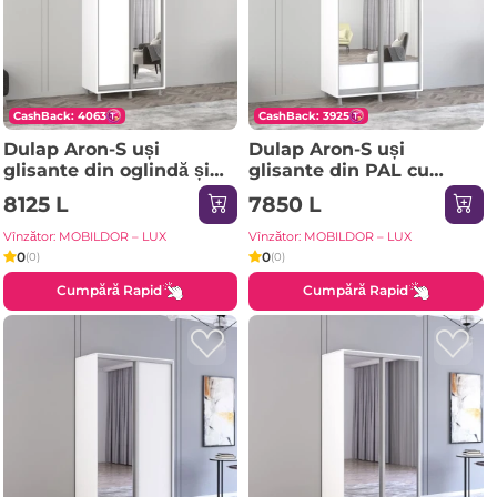
CashBack: 4063
CashBack: 3925
Dulap Aron-S uși
Dulap Aron-S uși
glisante din oglindă și
glisante din PAL cu
PAL (130x60x210H cm)
oglindă (K1) orizontal
8125 L
7850 L
Sonoma
(100x60x240H cm)
Sonoma
Vînzător: MOBILDOR – LUX
Vînzător: MOBILDOR – LUX
0
0
(0)
(0)
Cumpără Rapid
Cumpără Rapid