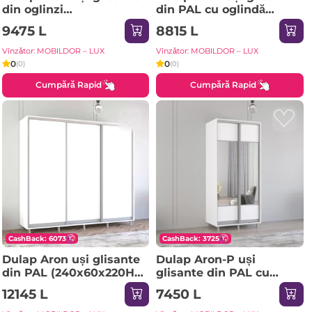
din oglinzi
din PAL cu oglindă
(170x60x220H cm)
zebra (130x60x230H cm)
9475 L
8815 L
Sonoma
Anthracite
Vînzător: MOBILDOR – LUX
Vînzător: MOBILDOR – LUX
0
0
(0)
(0)
Cumpără Rapid
Cumpără Rapid
CashBack: 6073
CashBack: 3725
Dulap Aron uși glisante
Dulap Aron-P uși
din PAL (240x60x220H
glisante din PAL cu
cm) Sonoma
oglindă orizontal
12145 L
7450 L
(100x60x200H cm) Alb