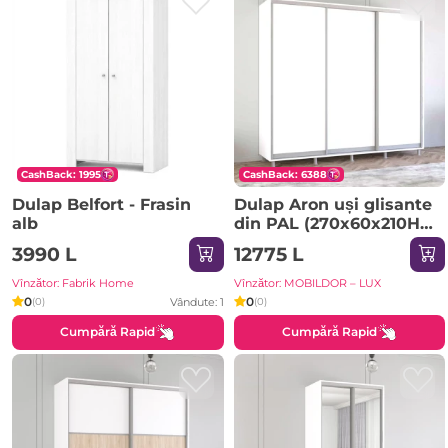
CashBack: 1995
CashBack: 6388
Dulap Belfort - Frasin
Dulap Aron uși glisante
alb
din PAL (270x60x210H
cm) Sonoma
3990 L
12775 L
Vînzător: Fabrik Home
Vînzător: MOBILDOR – LUX
0
0
Vândute: 1
(0)
(0)
Cumpără Rapid
Cumpără Rapid