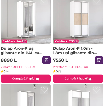
CashBack: 4445
CashBack: 3775
Dulap Aron-P uși
Dulap Aron-P 1.0m -
glisante din PAL cu
1.8m uși glisante din
oglindă vertical
PAL orizontal
8890 L
7550 L
(180x60x210H cm)
(130x60x200H cm)
Sonoma
Sonoma
Vînzător: MOBILDOR – LUX
Vînzător: MOBILDOR – LUX
0
0
(0)
(0)
Cumpără Rapid
Cumpără Rapid