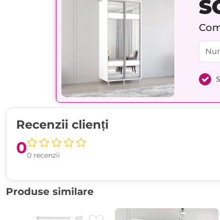
S
Comp
S
Recenzii clienți
0
0 recenzii
Produse similare