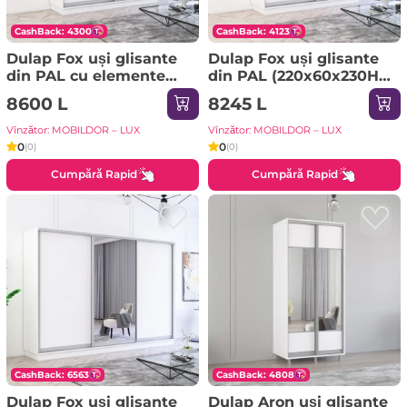
CashBack: 4300
CashBack: 4123
Dulap Fox uși glisante
Dulap Fox uși glisante
din PAL cu elemente
din PAL (220x60x230H
din oglindă
cm) Sonoma
8600 L
8245 L
(200x60x210H cm) Alb
Vînzător: MOBILDOR – LUX
Vînzător: MOBILDOR – LUX
0
0
(0)
(0)
Cumpără Rapid
Cumpără Rapid
CashBack: 6563
CashBack: 4808
Dulap Fox uși glisante
Dulap Aron uși glisante