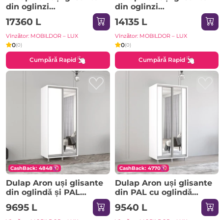
din oglinzi
din oglinzi
(370x60x220H cm)
(290x60x200H cm)
17360 L
14135 L
Anthracite
Sonoma
Vînzător: MOBILDOR – LUX
Vînzător: MOBILDOR – LUX
0
0
(0)
(0)
Cumpără Rapid
Cumpără Rapid
CashBack: 4848
CashBack: 4770
Dulap Aron uși glisante
Dulap Aron uși glisante
din oglindă și PAL
din PAL cu oglindă
(190x60x230H cm) Alb
vertical (170x60x240H
9695 L
9540 L
Brilliant
cm) Sonoma