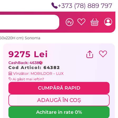
+373 (78) 889 797
Ру
70x60x220H cm) Sonoma
9275 Lei
CashBack: 4638
Cod Articol:
64382
Vînzător: MOBILDOR – LUX
Ai găsit mai ieftin?
CUMPĂRĂ RAPID
ADAUGĂ ÎN COȘ
Achitare in rate 0%