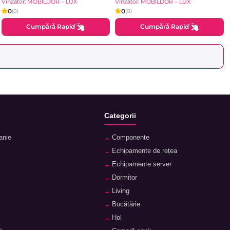
Brilliant
Vînzător: MOBILDOR – LUX
Vînzător: MOBILDOR – LUX
0
0
(0)
(0)
Cumpără Rapid
Cumpără Rapid
Categorii
anie
Componente
Echipamente de rețea
Echipamente server
Dormitor
Living
Bucătărie
Hol