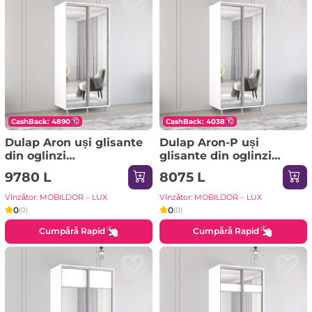
CashBack: 4890
CashBack: 4038
Dulap Aron uși glisante
Dulap Aron-P uși
din oglinzi
glisante din oglinzi
(170x60x240H cm) Alb
(130x60x230H cm)
9780 L
8075 L
brilliant
Sonoma
Vînzător: MOBILDOR – LUX
Vînzător: MOBILDOR – LUX
0
0
(0)
(0)
Cumpără Rapid
Cumpără Rapid