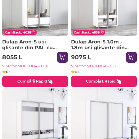
CashBack: 4028
CashBack: 4538
Dulap Aron-S uși
Dulap Aron-S 1.0m -
glisante din PAL cu
1.8m uși glisante din
oglindă orizontal
PAL cu oglindă zebra
8055 L
9075 L
(110x60x240H cm)
(160x60x220H cm)
Sonoma
Sonoma
Vînzător: MOBILDOR – LUX
Vînzător: MOBILDOR – LUX
0
0
(0)
(0)
Cumpără Rapid
Cumpără Rapid