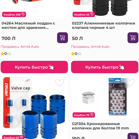
КэшБэк: 350
КэшБэк: 25
04264 Масляный поддон с
02237 Алюминиевые колпачки
местом для хранения
клапана черные 4 шт
инструментов
700 Л
50 Л
Продавец: Amid-Auto
Продавец: Amid-Auto
0
0
(0)
(0)
Купить быстро
Купить быстро
КэшБэк: 75
G21304 Хромированные
колпачки для болтов 19 mm
150 Л
КэшБэк: 25