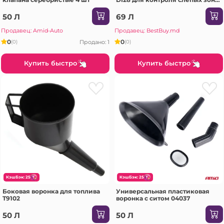
автомобиля, металлический
серый цвет
50 Л
69 Л
Продавец: Amid-Auto
Продавец: BestBuy.md
0
0
Продано: 1
(0)
(0)
Купить быстро
Купить быстро
КэшБэк: 25
КэшБэк: 25
Боковая воронка для топлива
Универсальная пластиковая
T9102
воронка с ситом 04037
50 Л
50 Л