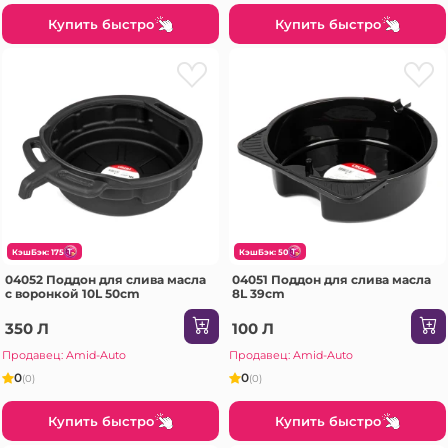
Купить быстро
Купить быстро
КэшБэк: 175
КэшБэк: 50
04052 Поддон для слива масла
04051 Поддон для слива масла
с воронкой 10L 50cm
8L 39cm
350 Л
100 Л
Продавец: Amid-Auto
Продавец: Amid-Auto
0
0
(0)
(0)
Купить быстро
Купить быстро