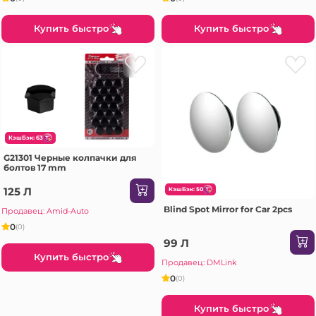
Купить быстро
Купить быстро
КэшБэк: 63
G21301 Черные колпачки для
болтов 17 mm
125 Л
КэшБэк: 50
Blind Spot Mirror for Car 2pcs
Продавец: Amid-Auto
0
(0)
99 Л
Купить быстро
Продавец: DMLink
0
(0)
Купить быстро