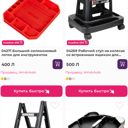
КэшБэк: 200
КэшБэк: 250
04271 Большой силиконовый
04269 Рабочий стул на колесах
лоток для инструментов
со встроенным ящиком для
инструментов 150 кг
400 Л
500 Л
Продавец: Amid-Auto
Продавец: Amid-Auto
0
0
(0)
(0)
Купить быстро
Купить быстро