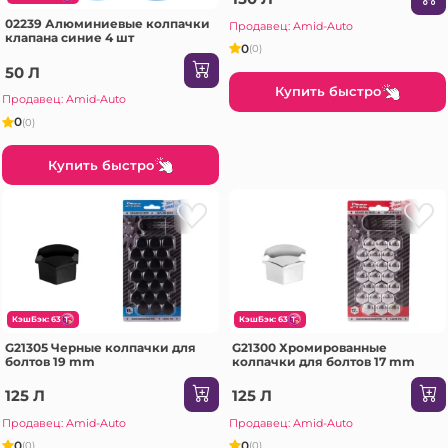
02239 Алюминиевые колпачки
Продавец: Amid-Auto
клапана синие 4 шт
0
(0)
50 Л
Купить быстро
Продавец: Amid-Auto
0
(0)
Купить быстро
КэшБэк: 63
КэшБэк: 63
G21305 Черные колпачки для
G21300 Хромированные
болтов 19 mm
колпачки для болтов 17 mm
125 Л
125 Л
Продавец: Amid-Auto
Продавец: Amid-Auto
0
0
(0)
(0)