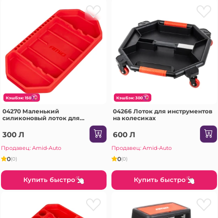
КэшБэк: 150
КэшБэк: 300
04270 Маленький
04266 Лоток для инструментов
силиконовый лоток для
на колесиках
инструментов
300 Л
600 Л
Продавец: Amid-Auto
Продавец: Amid-Auto
0
0
(0)
(0)
Купить быстро
Купить быстро