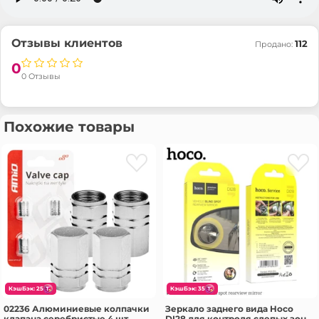
Отзывы клиентов
112
Продано:
0
0 Отзывы
Похожие товары
КэшБэк: 25
КэшБэк: 35
02236 Алюминиевые колпачки
Зеркало заднего вида Hoco
клапана серебристые 4 шт
DI28 для контроля слепых зон