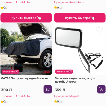
Продавец: Amid-Auto
Продавец: Amid-Auto
0
0
(0)
(0)
Купить быстро
Купить быстро
КэшБэк: 150
КэшБэк: 180
04796 Защита передней части
Зеркало заднего вида для
детей, U-grow
300 Л
359 Л
Продавец: Amid-Auto
Продавец: Magnat
0
0
(0)
(0)