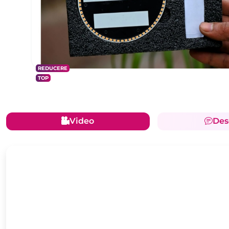
REDUCERE
TOP
Video
Des