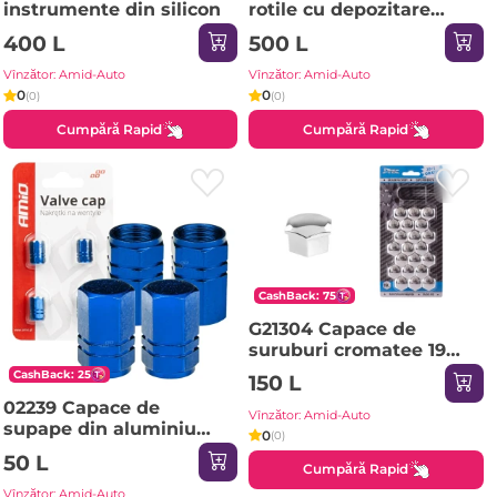
instrumente din silicon
rotile cu depozitare
incorporata pentru
400 L
500 L
scule 150 kg
Vînzător: Amid-Auto
Vînzător: Amid-Auto
0
0
(0)
(0)
Cumpără Rapid
Cumpără Rapid
CashBack: 75
G21304 Capace de
suruburi cromatee 19
mm
CashBack: 25
150 L
02239 Capace de
Vînzător: Amid-Auto
supape din aluminiu
0
(0)
blue 4 buc
50 L
Cumpără Rapid
Vînzător: Amid-Auto