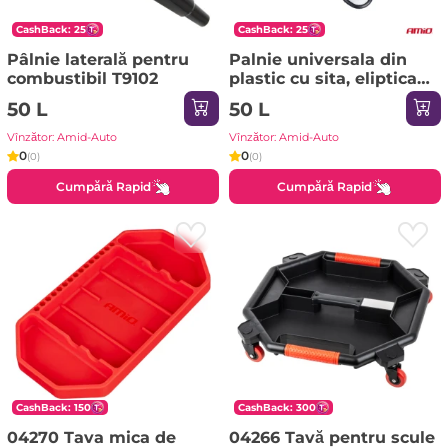
CashBack: 25
CashBack: 25
Pâlnie laterală pentru
Palnie universala din
combustibil T9102
plastic cu sita, eliptica
in 3 parti,14 cm 04037
50 L
50 L
Vînzător: Amid-Auto
Vînzător: Amid-Auto
0
0
(0)
(0)
Cumpără Rapid
Cumpără Rapid
CashBack: 150
CashBack: 300
04270 Tava mica de
04266 Tavă pentru scule