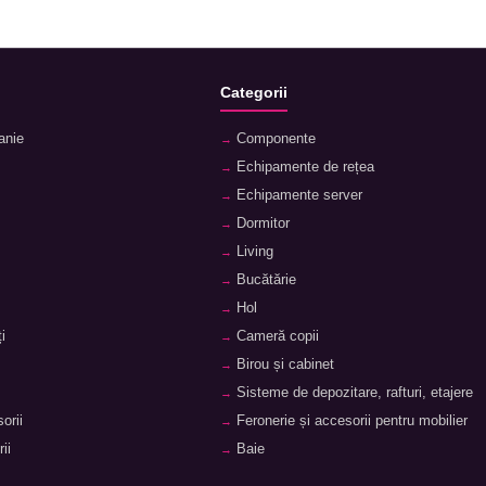
Categorii
anie
Componente
Echipamente de rețea
Echipamente server
Dormitor
Living
Bucătărie
Hol
i
Cameră copii
Birou și cabinet
Sisteme de depozitare, rafturi, etajere
orii
Feronerie și accesorii pentru mobilier
ii
Baie