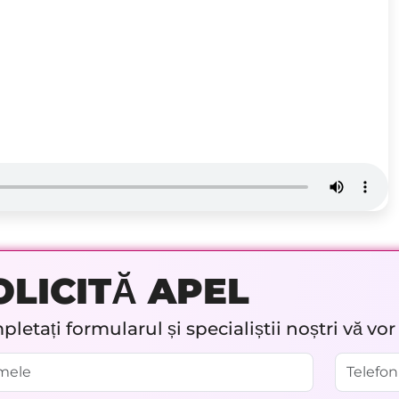
OLICITĂ APEL
letați formularul și specialiștii noștri vă vo