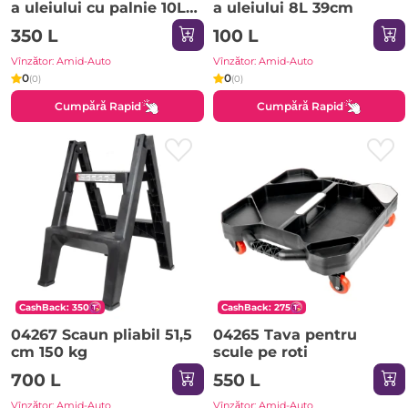
a uleiului cu palnie 10L
a uleiului 8L 39cm
50cm
350 L
100 L
Vînzător: Amid-Auto
Vînzător: Amid-Auto
0
0
(0)
(0)
Cumpără Rapid
Cumpără Rapid
CashBack: 350
CashBack: 275
04267 Scaun pliabil 51,5
04265 Tava pentru
cm 150 kg
scule pe roti
700 L
550 L
Vînzător: Amid-Auto
Vînzător: Amid-Auto