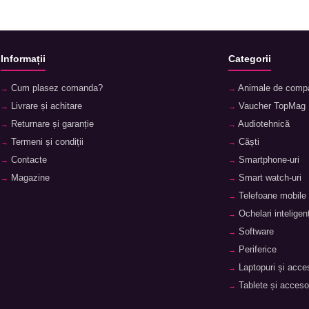
Informații
Categorii
Cum plasez comanda?
Animale de comp
Livrare și achitare
Vaucher TopMag
Returnare și garanție
Audiotehnică
Termeni și condiții
Căști
Contacte
Smartphone-uri
Magazine
Smart watch-uri
Telefoane mobile
Ochelari inteligenț
Software
Periferice
Laptopuri și acces
Tablete și accesor