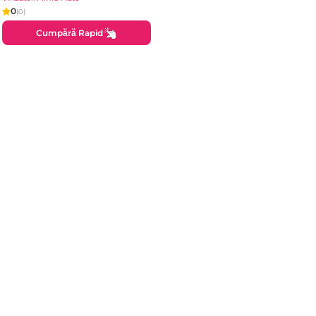
0
(0)
Cumpără Rapid