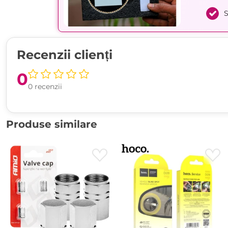
S
Recenzii clienți
0
0 recenzii
Produse similare