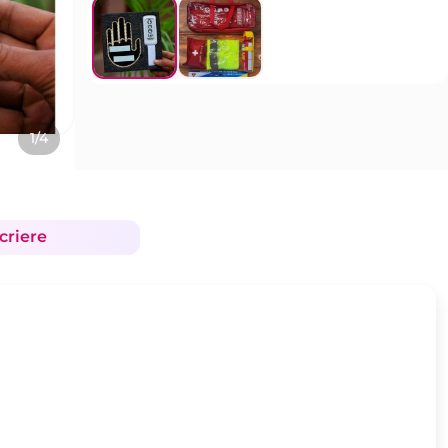
1/4
criere