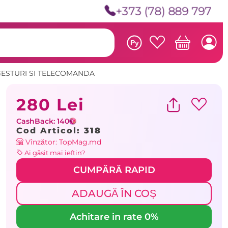
+373 (78) 889 797
Ру
GESTURI SI TELECOMANDA
280 Lei
CashBack: 140
Cod Articol:
318
Vînzător: TopMag.md
Ai găsit mai ieftin?
CUMPĂRĂ RAPID
ADAUGĂ ÎN COȘ
Achitare in rate 0%