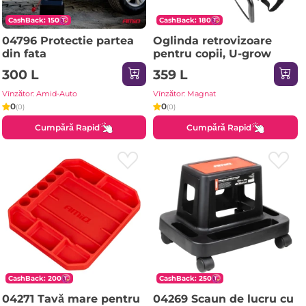
CashBack: 150
CashBack: 180
04796 Protectie partea
Oglinda retrovizoare
din fata
pentru copii, U-grow
300 L
359 L
Vînzător: Amid-Auto
Vînzător: Magnat
0
0
(0)
(0)
Cumpără Rapid
Cumpără Rapid
CashBack: 200
CashBack: 250
04271 Tavă mare pentru
04269 Scaun de lucru cu