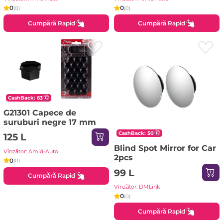
0
0
(0)
(0)
Cumpără Rapid
Cumpără Rapid
CashBack: 63
G21301 Capece de
suruburi negre 17 mm
CashBack: 50
125 L
Blind Spot Mirror for Car
Vînzător: Amid-Auto
2pcs
0
(0)
99 L
Cumpără Rapid
Vînzător: DMLink
0
(0)
Cumpără Rapid