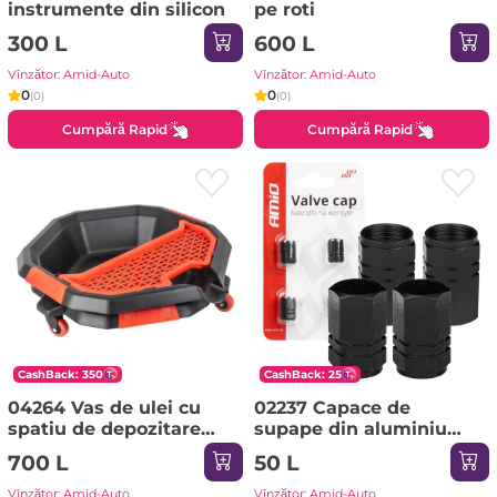
instrumente din silicon
pe roti
300 L
600 L
Vînzător: Amid-Auto
Vînzător: Amid-Auto
0
0
(0)
(0)
Cumpără Rapid
Cumpără Rapid
CashBack: 350
CashBack: 25
04264 Vas de ulei cu
02237 Capace de
spatiu de depozitare
supape din aluminiu
pentru unelte
negru 4 buc
700 L
50 L
Vînzător: Amid-Auto
Vînzător: Amid-Auto