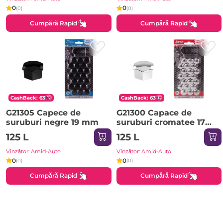
0
0
(0)
(0)
Cumpără Rapid
Cumpără Rapid
CashBack: 63
CashBack: 63
G21305 Capece de
G21300 Capace de
suruburi negre 19 mm
suruburi cromatee 17
mm
125 L
125 L
Vînzător: Amid-Auto
Vînzător: Amid-Auto
0
0
(0)
(0)
Cumpără Rapid
Cumpără Rapid