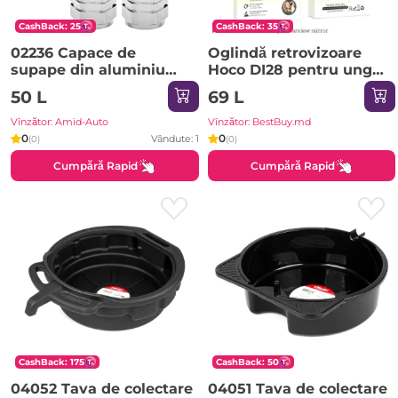
CashBack: 25
CashBack: 35
02236 Capace de
Oglindă retrovizoare
supape din aluminiu
Hoco DI28 pentru unghi
argintiu 4 buc
mort, gri metalic
50 L
69 L
Vînzător: Amid-Auto
Vînzător: BestBuy.md
0
0
Vândute: 1
(0)
(0)
Cumpără Rapid
Cumpără Rapid
CashBack: 175
CashBack: 50
04052 Tava de colectare
04051 Tava de colectare