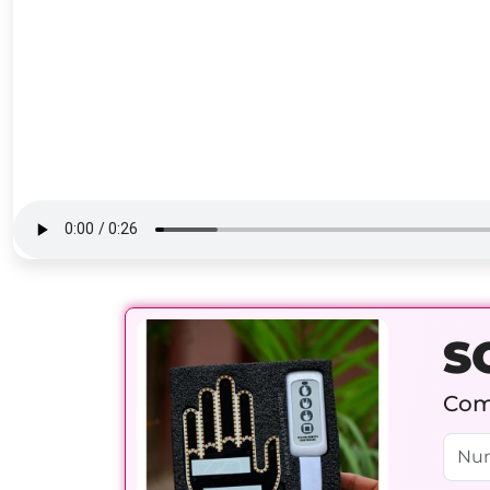
S
Comp