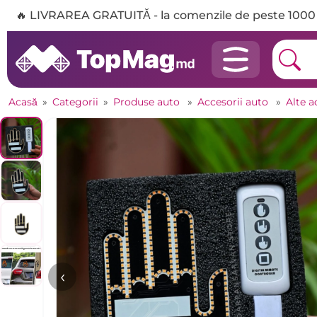
🔥 LIVRAREA GRATUITĂ - la comenzile de peste 1000 
Acasă
»
Categorii
»
Produse auto
»
Accesorii auto
»
Alte a
‹