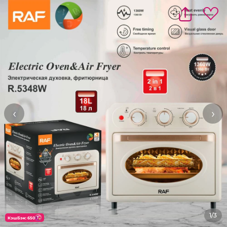
‹
›
1/3
КэшБэк: 650