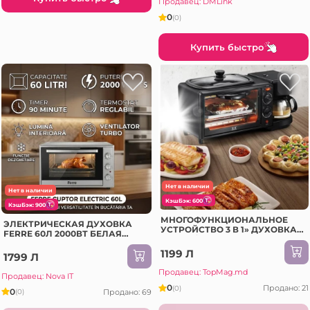
Продавец: DMLink
0
(0)
Купить быстро
Нет в наличии
Нет в наличии
КэшБэк: 600
КэшБэк: 900
МНОГОФУНКЦИОНАЛЬНОЕ
ЭЛЕКТРИЧЕСКАЯ ДУХОВКА
УСТРОЙСТВО 3 В 1» ДУХОВКА /
FERRE 60Л 2000ВТ БЕЛАЯ
ГРИЛЬ / ПРИБОР ДЛЯ КОФЕ
(190267)
1199 Л
1799 Л
Продавец: TopMag.md
Продавец: Nova IT
0
Продано: 21
(0)
0
Продано: 69
(0)