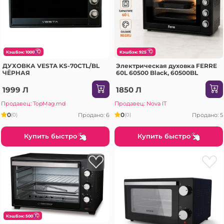
КэшБэк: 1000
КэшБэк: 925
ДУХОВКА VESTA KS-70CTL/BL
Электрическая духовка FERRE
ЧЁРНАЯ
60L 60500 Black, 60500BL
1999 Л
1850 Л
Продавец: TopMag.md
Продавец: Nova IT
0
0
Продано: 6
Продано: 5
(0)
(0)
Купить быстро
Купить быстро
КэшБэк: 500