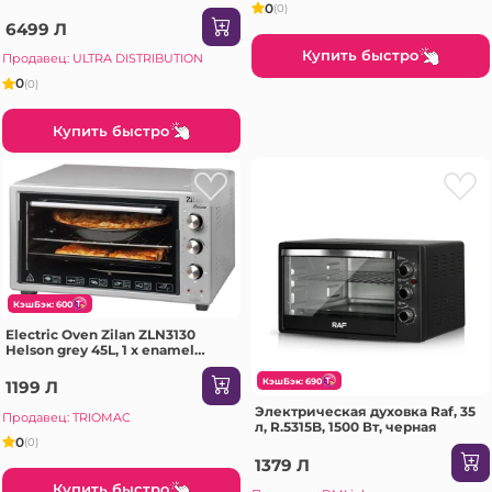
0
(0)
6499 Л
Купить быстро
Продавец: ULTRA DISTRIBUTION
0
(0)
Купить быстро
КэшБэк: 600
Electric Oven Zilan ZLN3130
Helson grey 45L, 1 x enamel
round tray, 1 x enamel square tray
КэшБэк: 690
1199 Л
Электрическая духовка Raf, 35
Продавец: TRIOMAC
л, R.5315B, 1500 Вт, черная
0
(0)
1379 Л
Купить быстро