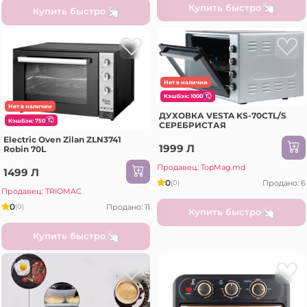
Купить быстро
Купить быстро
Нет в наличии
КэшБэк: 1000
Нет в наличии
ДУХОВКА VESTA KS-70CTL/S
КэшБэк: 750
СЕРЕБРИСТАЯ
Electric Oven Zilan ZLN3741
1999 Л
Robin 70L
Продавец: TopMag.md
1499 Л
0
Продано: 6
(0)
Продавец: TRIOMAC
0
Продано: 11
(0)
Купить быстро
Купить быстро