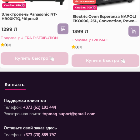
Нет в наличии
КэшБэк: 650
КэшБэк: 700
Электропечь Panasonic NT-
Electric Oven Esperanza NAPOLI
H900KTQ, Чёрный
EKO006, 25L, Convection, Power:
1600W, Temperature: 0°C - 250°C,
1299 Л
Timer: 0-60 minutes, 5 Heating
1399 Л
functions, Crumb tray,
Продавец: ULTRA DISTRIBUTION
Продавец: TRIOMAC
0
(0)
0
(0)
Купить быстро
Купить быстро
Контакты
Поддержка клиентов
Телефон:
+373 (61) 191 444
Электронная почта:
topmag.suport@gmail.com
Оставьте свой заказ здесь
Телефон:
+373 (78) 889 797