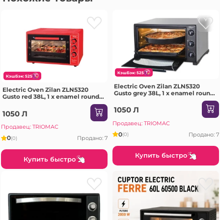
КэшБэк: 525
КэшБэк: 525
Electric Oven Zilan ZLN5320
Electric Oven Zilan ZLN5320
Gusto grey 38L, 1 x enamel round
Gusto red 38L, 1 x enamel round
tray, 1 x enamel square tray
tray, 1 x enamel square tray
1050 Л
1050 Л
Продавец: TRIOMAC
Продавец: TRIOMAC
0
Продано: 7
(0)
0
Продано: 7
(0)
Купить быстро
Купить быстро