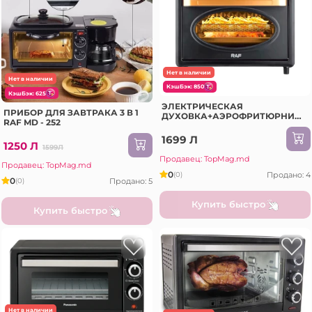
Нет в наличии
Нет в наличии
КэшБэк: 850
КэшБэк: 625
ЭЛЕКТРИЧЕСКАЯ
ПРИБОР ДЛЯ ЗАВТРАКА 3 В 1
ДУХОВКА+АЭРОФРИТЮРНИЦА
RAF MD - 252
RAF 15L
МНОГОФУНКЦИОНАЛЬНАЯ
1699 Л
1250 Л
КУЛИНАРИЯ (R.5348B)
1599Л
Продавец: TopMag.md
Продавец: TopMag.md
0
Продано: 4
(0)
0
Продано: 5
(0)
Купить быстро
Купить быстро
Нет в наличии