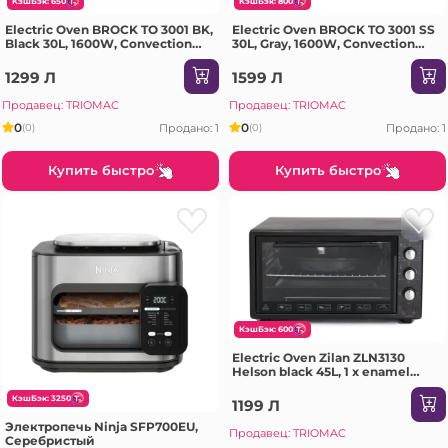
КэшБэк: 650
КэшБэк: 800
Electric Oven BROCK TO 3001 BK,
Electric Oven BROCK TO 3001 SS
Black 30L, 1600W, Convection
30L, Gray, 1600W, Convection
function, Double glass,
function, Grill rotisserie function,
Temperature: 100°C - 230°C,
Double glass, Temperature: 100°C
1299 Л
1599 Л
Heating functions: Off / Heating
- 230°C, Heating fu
from
Продавец: TRIOMAC
Продавец: TRIOMAC
0
0
Продано: 1
Продано: 1
(0)
(0)
Купить быстро
Купить быстро
КэшБэк: 600
Electric Oven Zilan ZLN3130
Helson black 45L, 1 x enamel
round tray, 1 x enamel square tray
КэшБэк: 3250
1199 Л
Электропечь Ninja SFP700EU,
Продавец: TRIOMAC
Серебристый