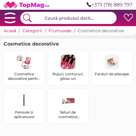
+373 (78) 889 797
Acasă
Categorii
Frumusețe
Cosmetice decorative
Cosmetice decorative
Cosmetice
Rujuri, contururi,
Farduri de pleoape
decorative pentru
gloss-uri
copii
Pensule și
Seturi de
aplicatoare
cosmetice
decorative și de
îngrijire