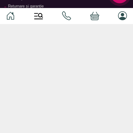
Returnare și garanție
Termeni și condiții
Contacte
Magazine
Categorii
Categorii
Animale de companie
Componente
Vaucher TopMag
Echipamente de rețea
Audiotehnică
Echipamente server
Căști
Dormitor
Smartphone-uri
Living
Smart watch-uri
Bucătărie
Telefoane mobile
Hol
Ochelari inteligenți
Cameră copii
Software
Birou și cabinet
Periferice
Sisteme de depozitare, rafturi,