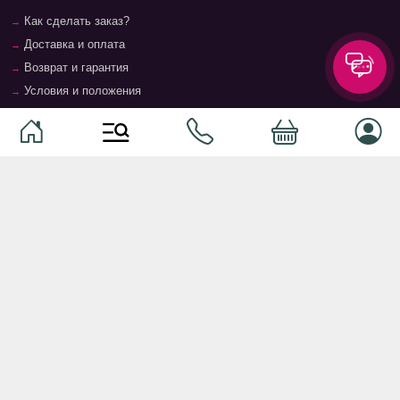
Как сделать заказ?
Доставка и оплата
Возврат и гарантия
Условия и положения
Контакты
Магазины
Категории
Категории
Домашние животные
Компоненты
Ваучер TopMag
Сетевое оборудование
Аудиотехника
Серверное оборудование
Наушники
Спальня
Смартфоны
Гостиная
Смарт часы
Кухня
Кнопочные телефоны
Зал
Умные очки
Детская комната