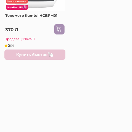
Нет в наличии
КэшБэк: 185
Тонометр Kumtel HCBPM01
370 Л
Продавец: Nova IT
0
(0)
Купить быстро