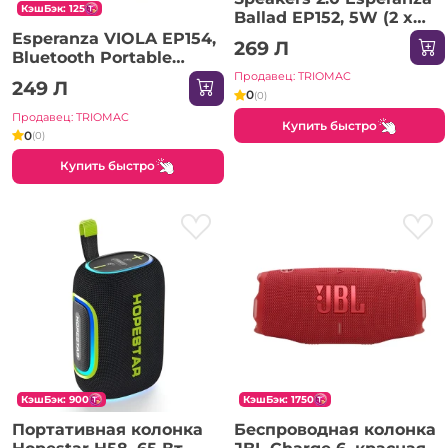
КэшБэк: 125
Ballad EP152, 5W (2 x
2.5W), Volume control,
Esperanza VIOLA EP154,
269 Л
built in amplifier, Power
Bluetooth Portable
supply: 5V, They
Speaker, power: 3W,
Продавец: TRIOMAC
249 Л
require: USB and mini-
RGB Illumination,
0
(0)
jack 3.5mm headp
Bluetooth profiles:
Продавец: TRIOMAC
Купить быстро
A2DP, AVRCP, HFP, HSP,
0
(0)
Bluetooth version: 5.0,
Купить быстро
Bui
КэшБэк: 900
КэшБэк: 1750
Портативная колонка
Беспроводная колонка