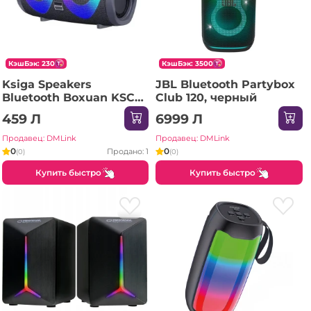
КэшБэк: 230
КэшБэк: 3500
Ksiga Speakers
JBL Bluetooth Partybox
Bluetooth Boxuan KSC-
Club 120, черный
615, Grey
459 Л
6999 Л
Продавец: DMLink
Продавец: DMLink
0
0
Продано: 1
(0)
(0)
Купить быстро
Купить быстро