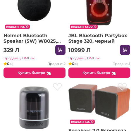
КэшБэк: 165
КэшБэк: 5500
Helmet Bluetooth
JBL Bluetooth Partybox
Speaker (5W) W8025,
Stage 320, черный
Black
329 Л
10999 Л
Продавец: DMLink
Продавец: DMLink
0
0
Продано: 2
Продано: 1
(0)
(0)
Купить быстро
Купить быстро
КэшБэк: 135
Speakers 2.0 Esperanza