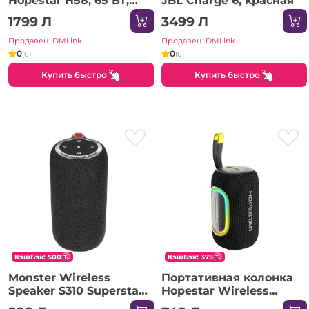
Hopestar H58, 65 Вт,
JBL Charge 6, красная
черная
1799 Л
3499 Л
Продавец: DMLink
Продавец: DMLink
0
0
(0)
(0)
Купить быстро
Купить быстро
КэшБэк: 500
КэшБэк: 375
Monster Wireless
Портативная колонка
Speaker S310 Superstar,
Hopestar Wireless
Black
Speaker P65, 20W,