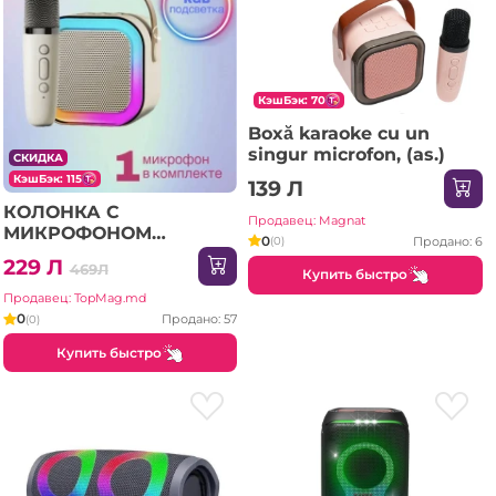
КэшБэк: 70
Boxă karaoke cu un
singur microfon, (as.)
СКИДКА
КэшБэк: 115
139 Л
КОЛОНКА С
Продавец: Magnat
МИКРОФОНОМ
0
Продано: 6
(0)
(ART:8918)
229 Л
469Л
Купить быстро
Продавец: TopMag.md
0
Продано: 57
(0)
Купить быстро