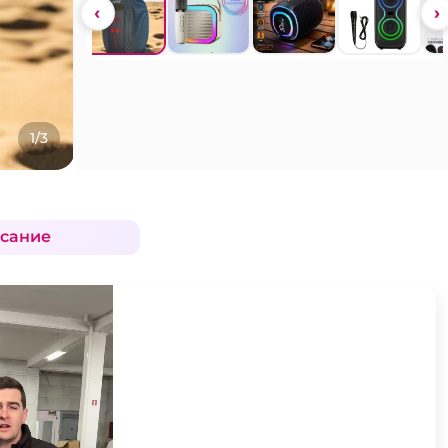
‹
›
1/3
сание