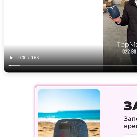
З
Зап
вре