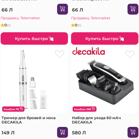
66 Л
66 Л
Продавец: Telemarket
Продавец: Telemarket
0
0
(0)
(0)
Купить быстро
Купить быстро
КэшБэк: 75
КэшБэк: 290
Тример для бровей и носа
Набор для ухода 60 мАч
DECAKILA
DECAKILA
149 Л
580 Л