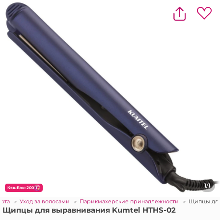
1/1
КэшБэк: 200
сота
»
Уход за волосами
»
Парикмахерские принадлежности
»
Щипцы для
Щипцы для выравнивания Kumtel HTHS-02