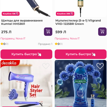
КэшБэк: 138
КэшБэк: 300
Щипцы для выравнивания
Мультистилер (5-в-1) Vilgrand
Kumtel HHSB01
VHD-1225BR Green
275 Л
599 Л
Продавец: Nova IT
Продавец: Nova IT
0
0
Продано: 1
(0)
(0)
Купить быстро
Купить быстро