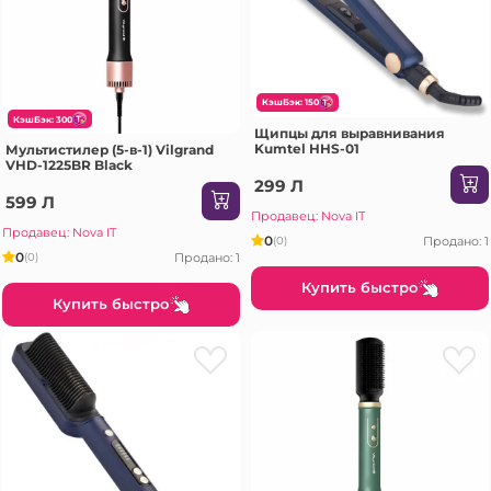
КэшБэк: 150
КэшБэк: 300
Щипцы для выравнивания
Kumtel HHS-01
Мультистилер (5-в-1) Vilgrand
VHD-1225BR Black
299 Л
599 Л
Продавец: Nova IT
Продавец: Nova IT
0
Продано: 1
(0)
0
Продано: 1
(0)
Купить быстро
Купить быстро