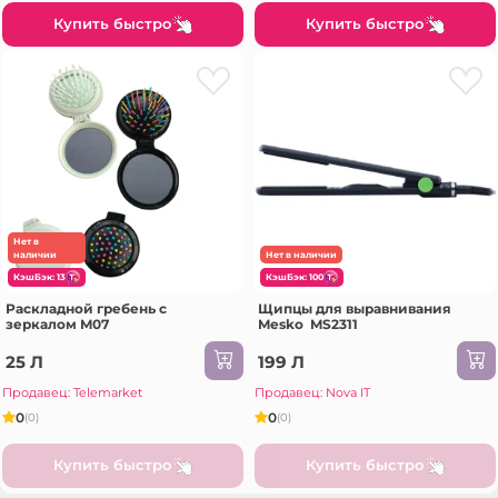
Купить быстро
Купить быстро
Нет в
наличии
Нет в наличии
КэшБэк: 13
КэшБэк: 100
Раскладной гребень с
Щипцы для выравнивания
зеркалом M07
Mesko MS2311
25 Л
199 Л
Продавец: Telemarket
Продавец: Nova IT
0
0
(0)
(0)
Купить быстро
Купить быстро