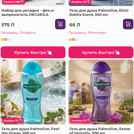
КэшБэк: 288
КэшБэк: 33
Набор для укладки - фен и
Гель для душа Palmolive, Elixir
выпрямитель DECAKILA
Dahlia Scent, 500 мл
575 Л
66 Л
Продавец: ZMagazin
Продавец: Telemarket
0
0
(0)
(0)
Купить быстро
Купить быстро
КэшБэк: 33
КэшБэк: 33
Гель для душа Palmolive, Feel
Гель для душа Palmolive, Sense
the Ocean, 500 мл
of Serenity, 500 мл