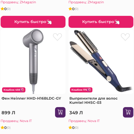
Продавец: ZMagazin
Продавец: ZMagazin
0
0
(0)
(0)
Купить быстро
Купить быстро
КэшБэк: 450
КэшБэк: 175
Фен Heinner HHD-H16BLDC-GY
Выпрямители для волос
Kumtel HHSC-03
899 Л
349 Л
Продавец: Nova IT
Продавец: Nova IT
0
0
(0)
(0)