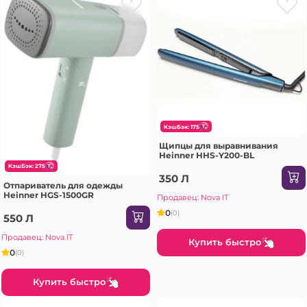
КэшБэк: 175
Щипцы для выравнивания
Heinner HHS-Y200-BL
КэшБэк: 275
350 Л
Отпариватель для одежды
Heinner HGS-1500GR
Продавец: Nova IT
0
(0)
550 Л
Продавец: Nova IT
Купить быстро
0
(0)
Купить быстро