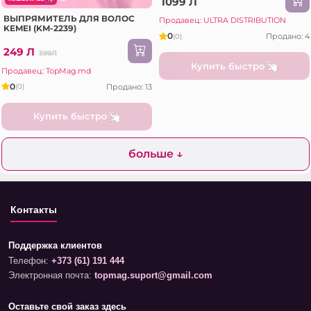
1099 Л
ВЫПРЯМИТЕЛЬ ДЛЯ ВОЛОС
Продавец: ULTRA DISTRIBUTION
KEMEI (KM-2239)
0
Продано: 4
(0)
249 Л
399Л
Купить быстро
Продавец: TopMag.md
0
Продано: 13
(0)
Купить быстро
больше ↓
Контакты
Поддержка клиентов
Телефон:
+373 (61) 191 444
Электронная почта:
topmag.suport@gmail.com
Оставьте свой заказ здесь