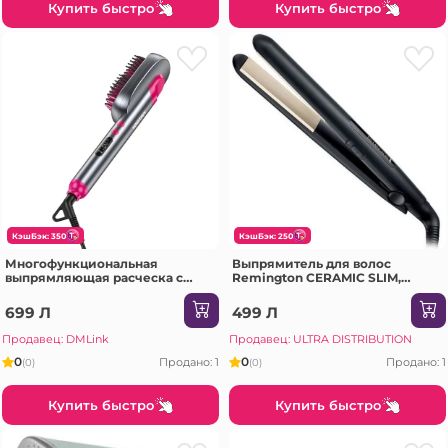
Купить быстро
Купить быстро
КэшБэк: 350
КэшБэк: 250
Многофункциональная
Выпрямитель для волос
выпрямляющая расческа с
Remington CERAMIC SLIM,
цифровым LED-дисплеем KSC-
Чёрный
1555, серый
699 Л
499 Л
Продавец: DMLink
Продавец: ULTRA DISTRIBUTION
0
0
Продано: 1
Продано: 1
(0)
(0)
Купить быстро
Купить быстро