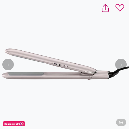
‹
›
1/4
КэшБэк: 600