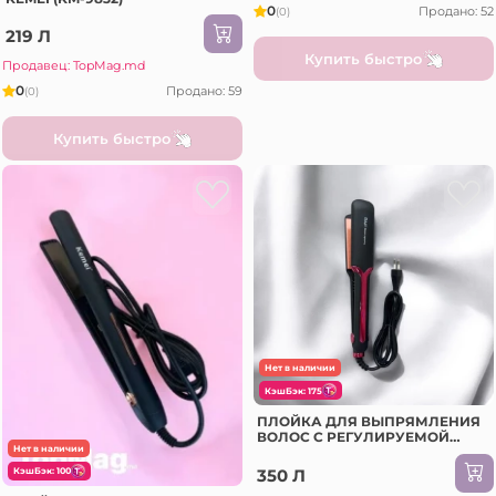
0
Продано: 52
(0)
219 Л
Купить быстро
Продавец: TopMag.md
0
Продано: 59
(0)
Купить быстро
Нет в наличии
КэшБэк: 175
ПЛОЙКА ДЛЯ ВЫПРЯМЛЕНИЯ
ВОЛОС С РЕГУЛИРУЕМОЙ
Нет в наличии
ТЕМПЕРАТУРЫ RAF R.419
350 Л
КэшБэк: 100