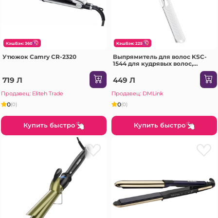
КэшБэк: 360
КэшБэк: 225
Утюжок Camry CR-2320
Выпрямитель для волос KSC-
1544 для кудрявых волос,
белый
719 Л
449 Л
Продавец: Eliteh Trade
Продавец: DMLink
0
0
(0)
(0)
Купить быстро
Купить быстро