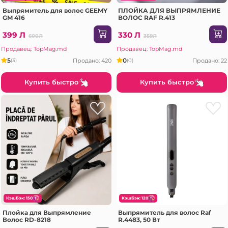
Выпрямитель для волос GEEMY
ПЛОЙКА ДЛЯ ВЫПРЯМЛЕНИЕ
GM 416
ВОЛОС RAF R.413
399 Л
330 Л
600Л
359Л
Продавец: TopMag.md
Продавец: TopMag.md
5
0
Продано: 420
Продано: 22
(3)
(0)
Купить быстро
Купить быстро
КэшБэк: 150
КэшБэк: 120
Плойка для Выпрямление
Выпрямитель для волос Raf
Волос RD-8218
R.4483, 50 Вт