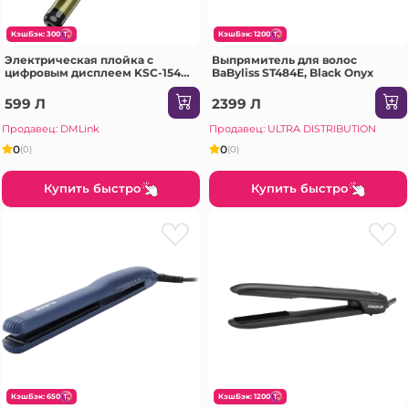
КэшБэк: 300
КэшБэк: 1200
Электрическая плойка с
Выпрямитель для волос
цифровым дисплеем KSC-1545,
BaByliss ST484E, Black Onyx
черная
599 Л
2399 Л
Продавец: DMLink
Продавец: ULTRA DISTRIBUTION
0
0
(0)
(0)
Купить быстро
Купить быстро
КэшБэк: 650
КэшБэк: 1200