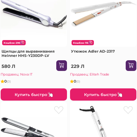
КэшБэк: 290
КэшБэк: 115
Щипцы для выравнивания
Утюжок Adler AD-2317
Heinner HHS-Y230DP-LV
580 Л
229 Л
Продавец: Nova IT
Продавец: Eliteh Trade
0
0
(0)
(0)
Купить быстро
Купить быстро