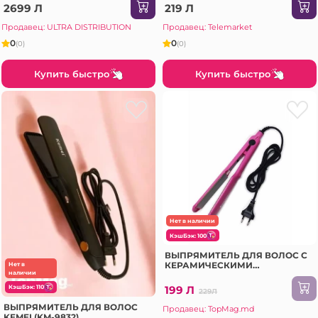
2699 Л
219 Л
Продавец: ULTRA DISTRIBUTION
Продавец: Telemarket
0
0
(0)
(0)
Купить быстро
Купить быстро
Нет в наличии
КэшБэк: 100
ВЫПРЯМИТЕЛЬ ДЛЯ ВОЛОС С
КЕРАМИЧЕСКИМИ
Нет в
наличии
ПЛАСТИНАМИ (SH-8739)
199 Л
КэшБэк: 110
229Л
ВЫПРЯМИТЕЛЬ ДЛЯ ВОЛОС
Продавец: TopMag.md
KEMEI (KM-9832)