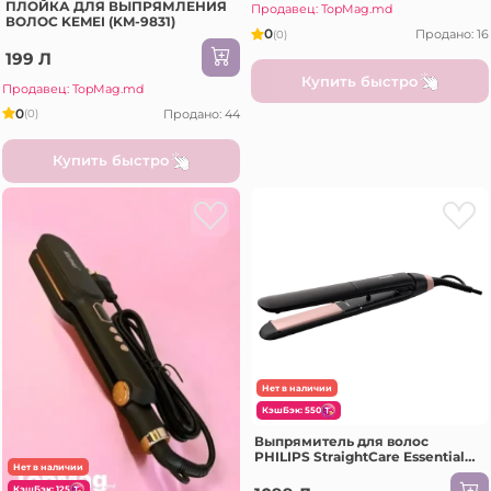
ПЛОЙКА ДЛЯ ВЫПРЯМЛЕНИЯ
Продавец: TopMag.md
ВОЛОС KEMEI (KM-9831)
0
Продано: 16
(0)
199 Л
Купить быстро
Продавец: TopMag.md
0
Продано: 44
(0)
Купить быстро
Нет в наличии
КэшБэк: 550
Выпрямитель для волос
PHILIPS StraightCare Essential
Нет в наличии
BHS378/00, Чёрный
КэшБэк: 125