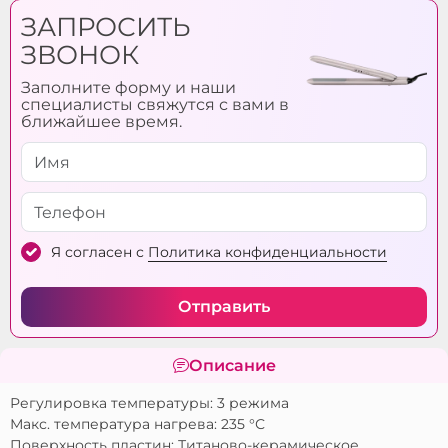
Цвет:
Розовый
ЗАПРОСИТЬ
ЗВОНОК
Индикация:
Индикаторная лампочка
Заполните форму и наши
Регулировка
3 режима
специалисты свяжутся с вами в
температуры:
ближайшее время.
Быстрый нагрев:
Есть
Автоматическое
Da
отключение:
Я согласен с
Политика конфиденциальности
Отправить
Описание
Регулировка температуры: 3 режима
Макс. температура нагрева: 235 °С
Поверхность пластин: Титаново-керамическое