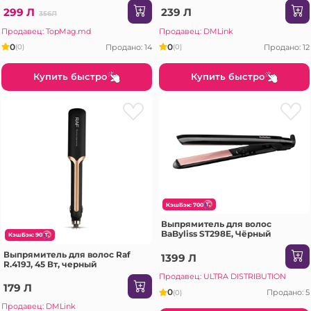
299 Л
239 Л
356Л
Продавец: TopMag.md
Продавец: DMLink
0
0
Продано: 14
Продано: 12
(0)
(0)
Купить быстро
Купить быстро
КэшБэк: 700
Выпрямитель для волос
BaByliss ST298E, Чёрный
КэшБэк: 90
Выпрямитель для волос Raf
1399 Л
R.419J, 45 Вт, черный
Продавец: ULTRA DISTRIBUTION
179 Л
0
Продано: 5
(0)
Продавец: DMLink