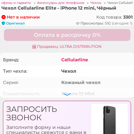
лефоны и гаджеты
»
Аксессуары для телефонов
»
Чехлы
»
Чехол Cellularli
Чехол Cellularline Elite - iPhone 12 mini, Чёрный
Код товара:
3301
Нет в наличии
Оригинал
Просмотры:
592 (сегодня: 1)
Оплата в рассрочку 0%
Продавец: ULTRA DISTRIBUTION
Бренд:
Cellularline
Тип чехла:
Чехол
Серия:
Кожаный чехол
Совместимость
iPhone 12 Mini
модели:
ЗАПРОСИТЬ
Тип материала:
Силикон
ЗВОНОК
Цвет:
Чёрный
Заполните форму и наши
специалисты свяжутся с вами в