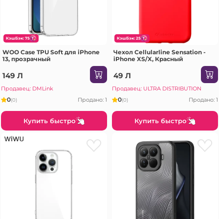
КэшБэк: 75
КэшБэк: 25
WOO Case TPU Soft для iPhone
Чехол Cellularline Sensation -
13, прозрачный
iPhone XS/X, Красный
149 Л
49 Л
Продавец: DMLink
Продавец: ULTRA DISTRIBUTION
0
0
Продано: 1
Продано: 1
(0)
(0)
Купить быстро
Купить быстро