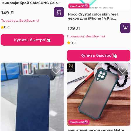
микрофиброй SAMSUNG Galaxy
A26 розовый Чехол
КэшБэк: 90
149 Л
Hoco Crystal color skin feel
чехол для iPhone 14 Pro
Продавец: BestBuy.md
оранжевый зеленый Чехол
0
(0)
179 Л
Продавец: BestBuy.md
Купить быстро
0
(0)
Купить быстро
КэшБэк: 65
защитный чехол серии Matte