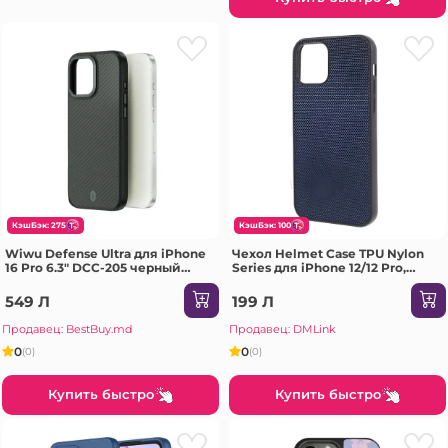
КэшБэк: 275
КэшБэк: 100
Wiwu Defense Ultra для iPhone
Чехол Helmet Case TPU Nylon
16 Pro 6.3" DCC-205 черный
Series для iPhone 12/12 Pro,
Чехол
синий
549 Л
199 Л
Продавец: BestBuy.md
Продавец: DMLink
0
0
(0)
(0)
Купить быстро
Купить быстро