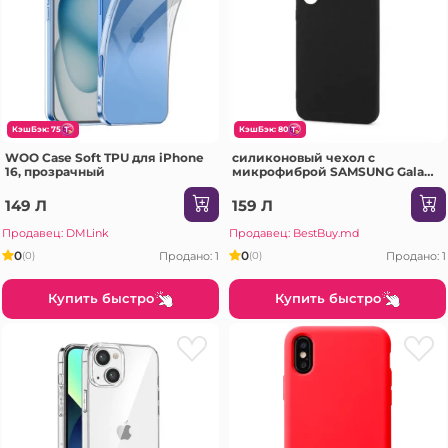
КэшБэк: 75
КэшБэк: 80
WOO Case Soft TPU для iPhone
силиконовый чехол с
16, прозрачный
микрофиброй SAMSUNG Galaxy
A56 песочно-розовый Чехол
149 Л
159 Л
Продавец: DMLink
Продавец: BestBuy.md
0
0
Продано: 1
Продано: 1
(0)
(0)
Купить быстро
Купить быстро