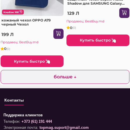
Shadow для SAMSUNG Galaxy
A72 Dark зеленый Чехол
129 Л
КэшБэк: 100
кожаный чехол OPPO A79
Продавец: BestBuy.md
черный Чехол
0
(0)
199 Л
Купить быстро
Продавец: BestBuy.md
0
(0)
Купить быстро
больше ↓
Контакты
Поддержка клиентов
Телефон:
+373 (61) 191 444
Электронная почта:
topmag.suport@gmail.com