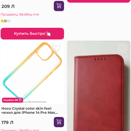
209 Л
Продавец: BestBuy.md
0
(0)
Купить быстро
КэшБэк: 90
Hoco Crystal color skin feel
чехол для iPhone 14 Pro Max
оранжевый зеленый Чехол
179 Л
Продавец: BestBuy.md