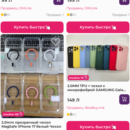
99 Л
199 Л
Продавец: DMLink
Продавец: DMLink
0
0
Продано: 1
Продано: 1
(0)
(0)
Купить быстро
Купить быстро
КэшБэк: 75
2.0MM TPU + чехол с
микрофиброй SAMSUNG Galaxy
A26 светло-фиолетовый Чехол
149 Л
Продавец: BestBuy.md
0
(0)
КэшБэк: 105
2.0mm прозрачный чехол
MagSafe iPhone 17 белый Чехол
Купить быстро