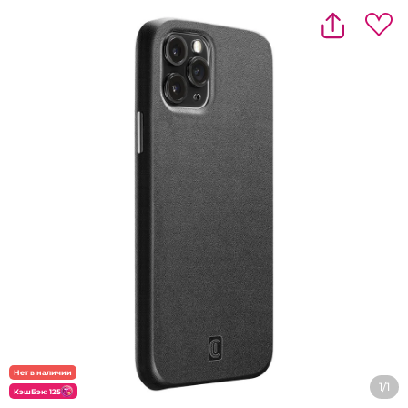
Нет в наличии
1/1
КэшБэк: 125