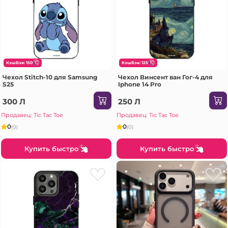
КэшБэк: 150
КэшБэк: 125
Чехол Stitch-10 для Samsung
Чехол Винсент ван Гог-4 для
S25
Iphone 14 Pro
300 Л
250 Л
Продавец: Tic Tac Toe
Продавец: Tic Tac Toe
0
0
(0)
(0)
Купить быстро
Купить быстро