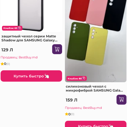
КэшБэк: 65
защитный чехол серии Matte
Shadow для SAMSUNG Galaxy
A72 черный Чехол
129 Л
Продавец: BestBuy.md
0
(0)
Купить быстро
КэшБэк: 80
силиконовый чехол с
микрофиброй SAMSUNG Galaxy
A37 песочно-розовый Чехол
159 Л
Продавец: BestBuy.md
0
(0)
Купить быстро