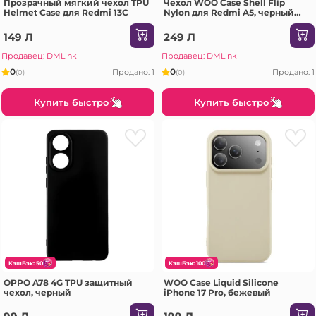
Прозрачный мягкий чехол TPU
Чехол WOO Case Shell Flip
Helmet Case для Redmi 13C
Nylon для Redmi A5, черный
(173 мм)
149 Л
249 Л
Продавец: DMLink
Продавец: DMLink
0
0
Продано: 1
Продано: 1
(0)
(0)
Купить быстро
Купить быстро
КэшБэк: 50
КэшБэк: 100
OPPO A78 4G TPU защитный
WOO Case Liquid Silicone
чехол, черный
iPhone 17 Pro, бежевый