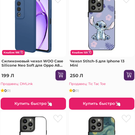
КэшБэк: 100
КэшБэк: 125
Силиконовый чехол WOO Case
Чехол Stitch-5 для Iphone 13
Silicone Neo Soft для Oppo A80,
Mini
синий
199 Л
250 Л
Продавец: DMLink
Продавец: Tic Tac Toe
0
0
(0)
(0)
Купить быстро
Купить быстро