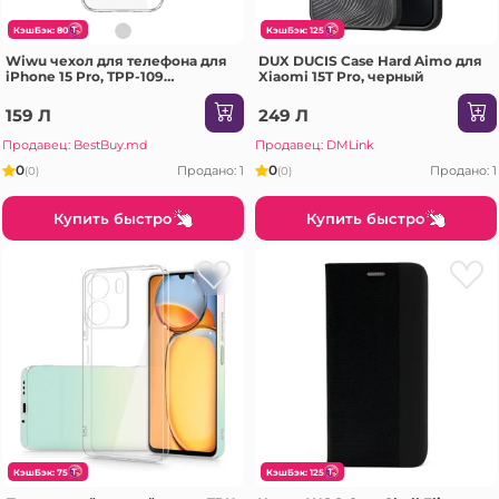
КэшБэк: 80
КэшБэк: 125
Wiwu чехол для телефона для
DUX DUCIS Case Hard Aimo для
iPhone 15 Pro, TPP-109
Xiaomi 15T Pro, черный
прозрачный Чехол
159 Л
249 Л
Продавец: BestBuy.md
Продавец: DMLink
0
0
Продано: 1
Продано: 1
(0)
(0)
Купить быстро
Купить быстро
КэшБэк: 75
КэшБэк: 125