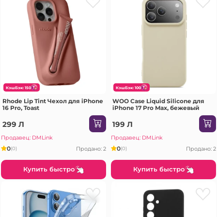
КэшБэк: 150
КэшБэк: 100
Rhode Lip Tint Чехол для iPhone
WOO Case Liquid Silicone для
16 Pro, Toast
iPhone 17 Pro Max, бежевый
299 Л
199 Л
Продавец: DMLink
Продавец: DMLink
0
0
Продано: 2
Продано: 2
(0)
(0)
Купить быстро
Купить быстро