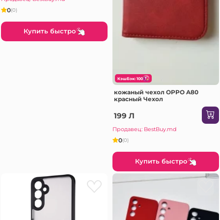
0
(0)
Купить быстро
КэшБэк: 100
кожаный чехол OPPO A80
красный Чехол
199 Л
Продавец: BestBuy.md
0
(0)
Купить быстро