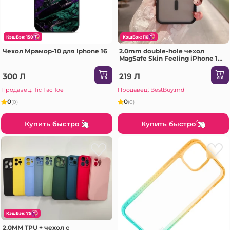
КэшБэк: 150
КэшБэк: 110
Чехол Мрамор-10 для Iphone 16
2.0mm double-hole чехол
MagSafe Skin Feeling iPhone 17
Air черный Чехол
300 Л
219 Л
Продавец: Tic Tac Toe
Продавец: BestBuy.md
0
0
(0)
(0)
Купить быстро
Купить быстро
КэшБэк: 75
2.0MM TPU + чехол с