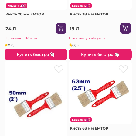
КэшБэк: 12
КэшБэк: 10
Кисть 20 мм EMTOP
Кисть 38 мм EMTOP
24 Л
19 Л
Продавец: ZMagazin
Продавец: ZMagazin
0
0
(0)
(0)
Купить быстро
Купить быстро
КэшБэк: 15
Кисть 63 мм EMTOP