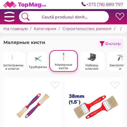
+373 (78) 889 797
На главную
Категории
Строительство, ремонт
Ручные инструменты
М
Малярные кисти
Фильтр
Малярные
Шестигранны
Наборы
Заклепоч
Труборезы
кисти
е ключи
ключей
и