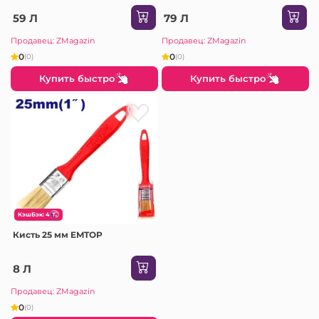
59 Л
79 Л
Продавец: ZMagazin
Продавец: ZMagazin
0
0
(0)
(0)
Купить быстро
Купить быстро
КэшБэк: 4
Кисть 25 мм EMTOP
8 Л
Продавец: ZMagazin
0
(0)