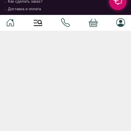
Как сделать заказ?
Доставка и оплата
Возврат и гарантия
Условия и положения
Контакты
Магазины
Категории
Категории
Домашние животные
Компоненты
Ваучер TopMag
Сетевое оборудование
Аудиотехника
Серверное оборудование
Наушники
Спальня
Смартфоны
Гостиная
Смарт часы
Кухня
Кнопочные телефоны
Зал
Умные очки
Детская комната
Программное обеспечение
Офис и кабинет