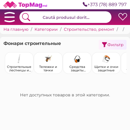
+373 (78) 889 797
На главную
Категории
Строительство, ремонт
Инвентаризация здания
Ф
Фонари строительные
Фильтр
Строительные
Тележки и
Средства
Щитки и очки
Л
лестницы и
тачки
защиты
защитные
стремянки
органов слуха
Нет доступных товаров в этой категории.