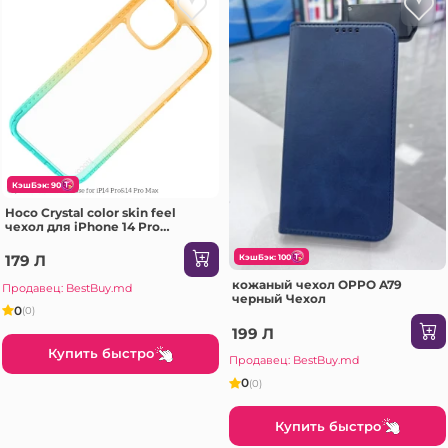
КэшБэк: 90
Hoco Crystal color skin feel
чехол для iPhone 14 Pro
оранжевый зеленый Чехол
179 Л
КэшБэк: 100
кожаный чехол OPPO A79
Продавец: BestBuy.md
черный Чехол
0
(0)
199 Л
Купить быстро
Продавец: BestBuy.md
0
(0)
Купить быстро