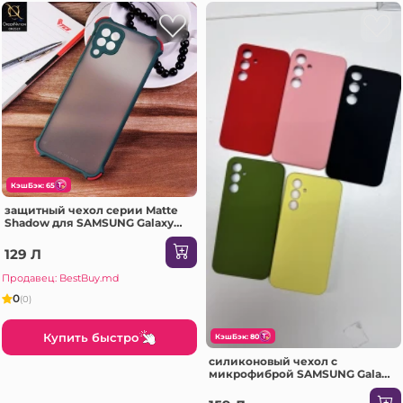
КэшБэк: 65
защитный чехол серии Matte
Shadow для SAMSUNG Galaxy
A72 Dark зеленый Чехол
129 Л
Продавец: BestBuy.md
0
(0)
Купить быстро
КэшБэк: 80
силиконовый чехол с
микрофиброй SAMSUNG Galaxy
A54 - темно-серый Чехол