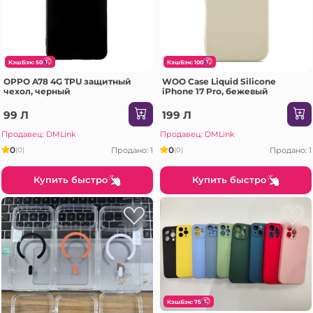
КэшБэк: 50
КэшБэк: 100
OPPO A78 4G TPU защитный
WOO Case Liquid Silicone
чехол, черный
iPhone 17 Pro, бежевый
99 Л
199 Л
Продавец: DMLink
Продавец: DMLink
0
0
Продано: 1
Продано: 1
(0)
(0)
Купить быстро
Купить быстро
КэшБэк: 75