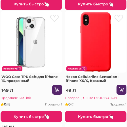
Купить быстро
Купить быстро
КэшБэк: 75
КэшБэк: 25
WOO Case TPU Soft для iPhone
Чехол Cellularline Sensation -
13, прозрачный
iPhone XS/X, Красный
149 Л
49 Л
Продавец: DMLink
Продавец: ULTRA DISTRIBUTION
0
0
Продано: 1
Продано: 1
(0)
(0)
Купить быстро
Купить быстро