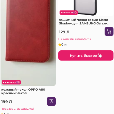
КэшБэк: 65
защитный чехол серии Matte
Shadow для SAMSUNG Galaxy
A72 черный Чехол
129 Л
Продавец: BestBuy.md
0
(0)
Купить быстро
КэшБэк: 100
кожаный чехол OPPO A80
красный Чехол
199 Л
Продавец: BestBuy.md