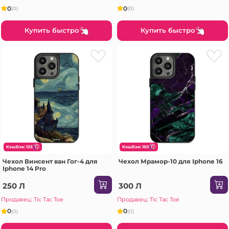
0
0
(0)
(0)
Купить быстро
Купить быстро
КэшБэк: 125
КэшБэк: 150
Чехол Винсент ван Гог-4 для
Чехол Мрамор-10 для Iphone 16
Iphone 14 Pro
250 Л
300 Л
Продавец: Tic Tac Toe
Продавец: Tic Tac Toe
0
0
(0)
(0)