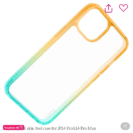
1/1
КэшБэк: 90