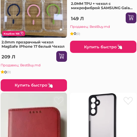
2.0MM TPU + чехол с
микрофиброй SAMSUNG Galaxy
A26 светло-фиолетовый Чехол
149 Л
Продавец: BestBuy.md
0
(0)
КэшБэк: 105
2.0mm прозрачный чехол
MagSafe iPhone 17 белый Чехол
Купить быстро
209 Л
Продавец: BestBuy.md
0
(0)
Купить быстро