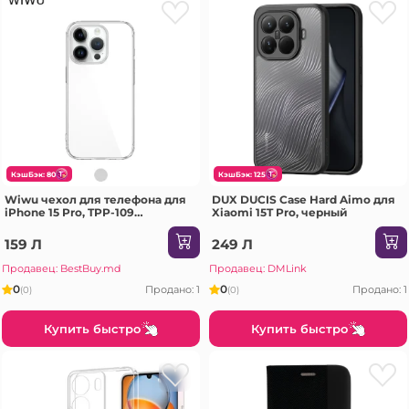
КэшБэк: 80
КэшБэк: 125
Wiwu чехол для телефона для
DUX DUCIS Case Hard Aimo для
iPhone 15 Pro, TPP-109
Xiaomi 15T Pro, черный
прозрачный Чехол
159 Л
249 Л
Продавец: BestBuy.md
Продавец: DMLink
0
0
Продано: 1
Продано: 1
(0)
(0)
Купить быстро
Купить быстро