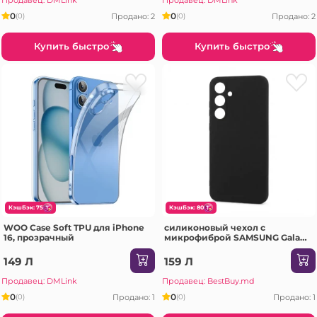
0
0
Продано: 2
Продано: 2
(0)
(0)
Купить быстро
Купить быстро
КэшБэк: 75
КэшБэк: 80
WOO Case Soft TPU для iPhone
силиконовый чехол с
16, прозрачный
микрофиброй SAMSUNG Galaxy
A56 песочно-розовый Чехол
149 Л
159 Л
Продавец: DMLink
Продавец: BestBuy.md
0
0
Продано: 1
Продано: 1
(0)
(0)