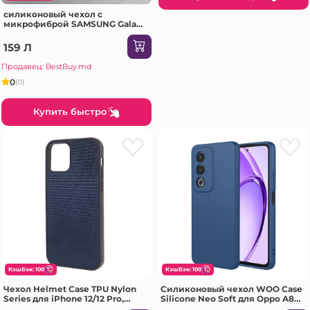
силиконовый чехол с
микрофиброй SAMSUNG Galaxy
A37 песочно-розовый Чехол
159 Л
Продавец: BestBuy.md
0
(0)
Купить быстро
КэшБэк: 100
КэшБэк: 100
Чехол Helmet Case TPU Nylon
Силиконовый чехол WOO Case
Series для iPhone 12/12 Pro,
Silicone Neo Soft для Oppo A80,
синий
синий