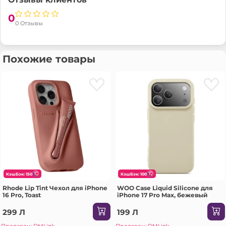
0
0 Отзывы
Похожие товары
КэшБэк: 150
КэшБэк: 100
Rhode Lip Tint Чехол для iPhone
WOO Case Liquid Silicone для
16 Pro, Toast
iPhone 17 Pro Max, бежевый
299 Л
199 Л
Продавец: DMLink
Продавец: DMLink