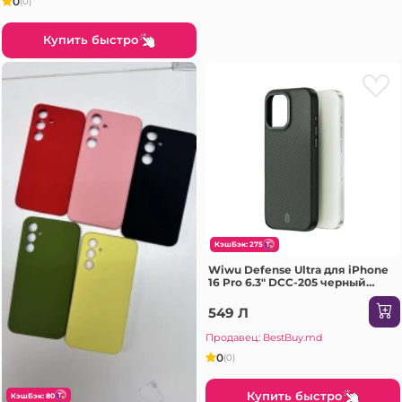
0
(0)
Купить быстро
КэшБэк: 275
Wiwu Defense Ultra для iPhone
16 Pro 6.3" DCC-205 черный
Чехол
549 Л
Продавец: BestBuy.md
0
(0)
Купить быстро
КэшБэк: 80