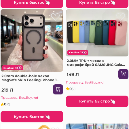
Купить быстро
Купить быстро
КэшБэк: 75
2.0MM TPU + чехол с
микрофиброй SAMSUNG Galaxy
A26 розовый Чехол
КэшБэк: 110
149 Л
2.0mm double-hole чехол
MagSafe Skin Feeling iPhone 17
Продавец: BestBuy.md
Air черный Чехол
0
(0)
219 Л
Продавец: BestBuy.md
Купить быстро
0
(0)
Купить быстро