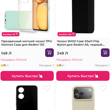
КэшБэк: 75
КэшБэк: 125
Прозрачный мягкий чехол TPU
Чехол WOO Case Shell Flip
Helmet Case для Redmi 13C
Nylon для Redmi A5, черный
(173 мм)
149 Л
249 Л
Продавец: DMLink
Продавец: DMLink
0
0
Продано: 1
Продано: 1
(0)
(0)
Купить быстро
Купить быстро