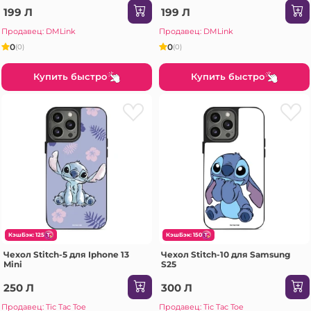
199 Л
199 Л
Продавец: DMLink
Продавец: DMLink
0
0
(0)
(0)
Купить быстро
Купить быстро
КэшБэк: 125
КэшБэк: 150
Чехол Stitch-5 для Iphone 13
Чехол Stitch-10 для Samsung
Mini
S25
250 Л
300 Л
Продавец: Tic Tac Toe
Продавец: Tic Tac Toe