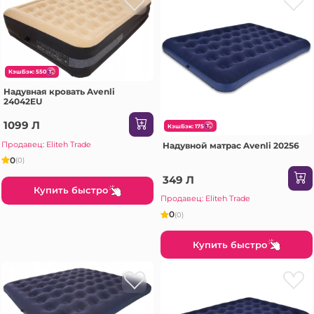
КэшБэк: 550
Надувная кровать Avenli
24042EU
1099 Л
КэшБэк: 175
Продавец: Eliteh Trade
Надувной матрас Avenli 20256
0
(0)
349 Л
Купить быстро
Продавец: Eliteh Trade
0
(0)
Купить быстро