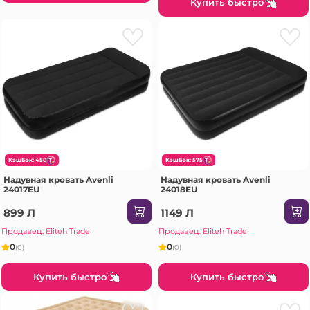
Купить быстро
КэшБэк: 450
КэшБэк: 575
Надувная кровать Avenli
Надувная кровать Avenli
24017EU
24018EU
899 Л
1149 Л
Продавец: Eliteh Trade
Продавец: Eliteh Trade
0
0
(0)
(0)
Купить быстро
Купить быстро