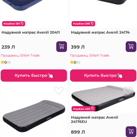
КэшБэк: 120
КэшБэк: 200
Надувной матрас Avenli 20411
Надувной матрас Avenli 24174
239 Л
399 Л
Продавец: Eliteh Trade
Продавец: Eliteh Trade
0
0
(0)
(0)
Купить быстро
Купить быстро
КэшБэк: 450
Надувной матрас Avenli
24176EU
899 Л