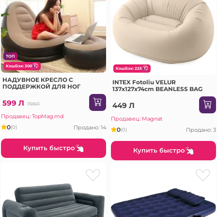
ТОП
КэшБэк: 300
КэшБэк: 225
НАДУВНОЕ КРЕСЛО С
INTEX Fotoliu VELUR
ПОДДЕРЖКОЙ ДЛЯ НОГ
137x127x74cm BEANLESS BAG
599 Л
799Л
449 Л
Продавец: TopMag.md
Продавец: Magnat
0
Продано: 14
(0)
0
Продано: 3
(0)
Купить быстро
Купить быстро