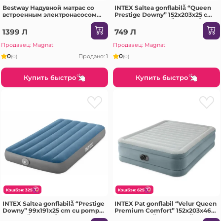
Bestway Надувной матрас со
INTEX Saltea gonflabilă “Queen
встроенным электронасосом
Prestige Downy” 152x203х25 cm
220 V и изголовьем, 152x226x84
cu pompa integrată 5V, până la
см
272 kg
1399 Л
749 Л
Продавец: Magnat
Продавец: Magnat
0
0
Продано: 1
(0)
(0)
Купить быстро
Купить быстро
КэшБэк: 325
КэшБэк: 625
INTEX Saltea gonflabilă “Prestige
INTEX Pat gonflabil “Velur Queen
Downy” 99x191x25 cm cu pompa
Premium Comfort” 152x203x46
integrată 5V, până la 136 kg
cm cu pompă încorporată 220V,