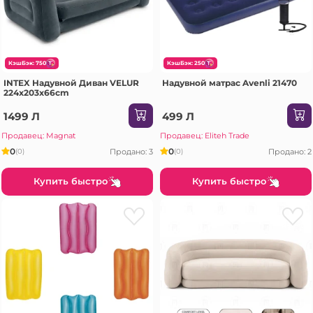
КэшБэк: 750
КэшБэк: 250
INTEX Надувной Диван VELUR
Надувной матрас Avenli 21470
224x203x66cm
1499 Л
499 Л
Продавец: Magnat
Продавец: Eliteh Trade
0
0
Продано: 3
Продано: 2
(0)
(0)
Купить быстро
Купить быстро