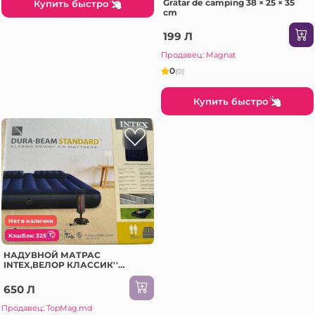
Grătar de camping 38 × 25 × 35
Купить быстро
cm
199 Л
Продавец: Magnat
0
(0)
Купить быстро
Нет в наличии
КэшБэк: 325
НАДУВНОЙ МАТРАС
INTEX,ВЕЛОР КЛАССИК''
152x203x25 см С ПОДУШКАМИ
И НАСОСОМ
650 Л
Продавец: TopMag.md