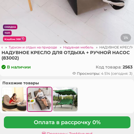
СКИДКА
ТОП
1/4
КэшБэк: 300
зм
»
Туризм и отдых на природе
»
Надувная мебель
»
НАДУВНОЕ КРЕСЛО 
НАДУВНОЕ КРЕСЛО ДЛЯ ОТДЫХА + РУЧНОЙ НАСОС
(83002)
Код товара:
2563
В наличии
Просмотры:
4 514 (сегодня: 3)
Похожие товары
Оплата в рассрочку 0%
Продавец: TopMag.md