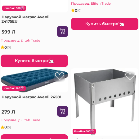
Продавец: Eliteh Trade
КэшБэк: 300
0
(0)
Надувной матрас Avenli
24175EU
Купить быстро
599 Л
Продавец: Eliteh Trade
0
(0)
Купить быстро
КэшБэк: 140
Надувной матрас Avenli 24501
279 Л
Продавец: Eliteh Trade
0
(0)
КэшБэк: 100