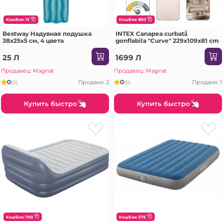
КэшБэк: 13
КэшБэк: 850
Bestway Надувная подушка
INTEX Canapea curbată
38х25х5 см, 4 цвета
gonflabila "Curve" 229x109x81 cm
25 Л
1699 Л
Продавец: Magnat
Продавец: Magnat
0
0
Продано: 2
Продано: 1
(0)
(0)
Купить быстро
Купить быстро
КэшБэк: 700
КэшБэк: 375