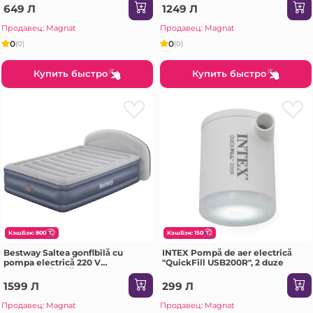
până la 272 kg
649 Л
1249 Л
Продавец: Magnat
Продавец: Magnat
0
0
(0)
(0)
Купить быстро
Купить быстро
КэшБэк: 800
КэшБэк: 150
Bestway Saltea gonflbilă cu
INTEX Pompă de aer electrică
pompa electrică 220 V
"QuickFill USB200R", 2 duze
încorporată și tăblie, 229х152х84
cm
1599 Л
299 Л
Продавец: Magnat
Продавец: Magnat