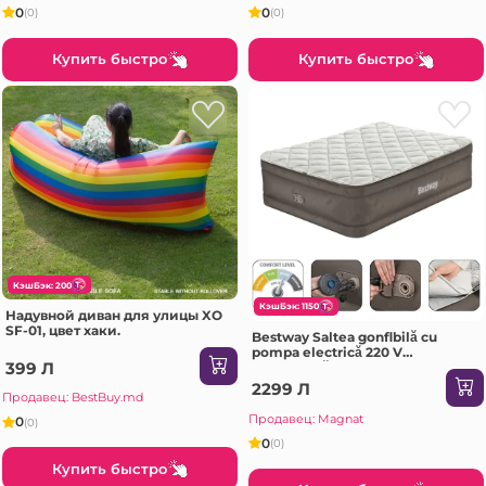
0
0
(0)
(0)
Купить быстро
Купить быстро
КэшБэк: 200
КэшБэк: 1150
Надувной диван для улицы XO
SF-01, цвет хаки.
Bestway Saltea gonflbilă cu
pompa electrică 220 V
399 Л
încorporată, 203x152x51 cm
2299 Л
Продавец: BestBuy.md
Продавец: Magnat
0
(0)
0
(0)
Купить быстро