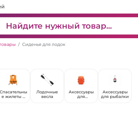
ей
товары
Сиденья для лодок
Спасательны
Лодочные
Аксессуары
Аксессуары
е жилеты и
весла
для
для рыбалки
пояса
прикормочн
ых
корабликов