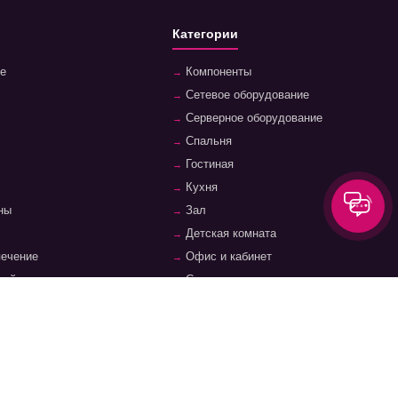
Категории
е
Компоненты
Сетевое оборудование
Серверное оборудование
Спальня
Гостиная
Кухня
ны
Зал
Детская комната
печение
Офис и кабинет
ройства
Системы хранения, полки, стеллажи
уары
Фурнитура и аксессуары для мебели
суары
Ванная комната