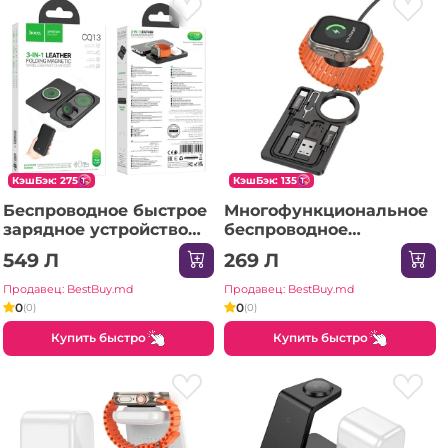
КэшБэк: 275
КэшБэк: 135
Беспроводное быстрое
Многофункциональное
зарядное устройство
беспроводное
Hoco CQ13 Triumph 3-
зарядное устройство
549 Л
269 Л
в-1 для путешествий,
Hoco CW58 для iWatch,
складное, черное.
черное.
Продавец: BestBuy.md
Продавец: BestBuy.md
0
0
(0)
(0)
Купить быстро
Купить быстро