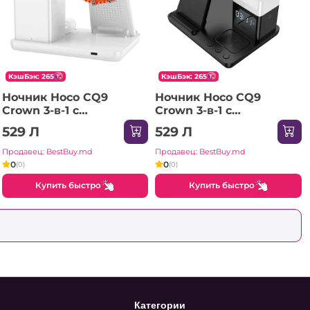
КэшБэк: 265
КэшБэк: 265
Ночник Hoco CQ9
Ночник Hoco CQ9
Crown 3-в-1 с
Crown 3-в-1 с
беспроводной быстрой
беспроводной быстрой
529 Л
529 Л
зарядкой и часами,
зарядкой и часами,
белый.
черный.
Продавец: BestBuy.md
Продавец: BestBuy.md
0
0
(0)
(0)
Купить быстро
Купить быстро
Категории