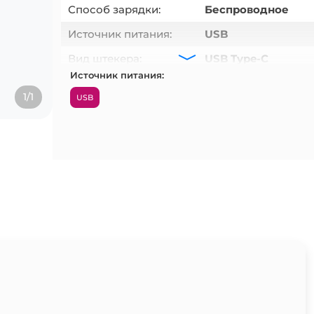
Способ зарядки:
Беспроводное
Источник питания:
USB
Вид штекера:
USB Type-C
Источник питания:
Материал:
ПК+Алюминий
1/1
USB
Цвет:
Белый
Количество разъемов:
1
USB Type-C:
1x
Входное напряжение:
5 VDC
Защита от
Da
перезарядки:
Защита от пергрузки:
Da
Адаптер питания:
Da
Кабель USB Type-C:
+