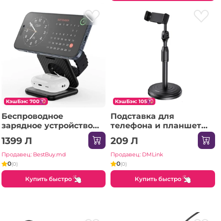
КэшБэк: 700
КэшБэк: 105
Беспроводное
Подставка для
зарядное устройство
телефона и планшета
Wiwu MAG GO 3 в 1 Wi-
Jokade Nianqing Series
1399 Л
209 Л
W035, черное.
JE015, черная
Продавец: BestBuy.md
Продавец: DMLink
0
0
(0)
(0)
Купить быстро
Купить быстро