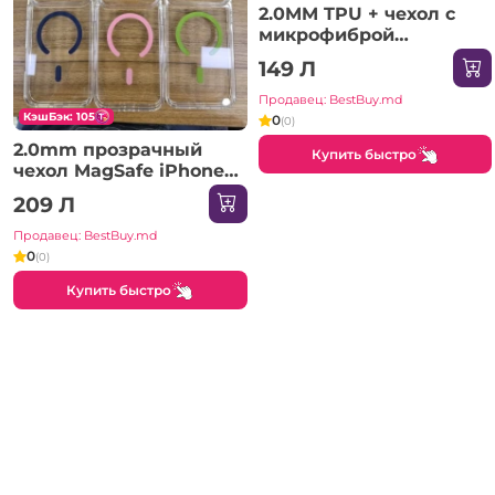
2.0MM TPU + чехол с
микрофиброй
SAMSUNG Galaxy A26
149 Л
светло-фиолетовый
Чехол
Продавец: BestBuy.md
КэшБэк: 105
0
(0)
2.0mm прозрачный
Купить быстро
чехол MagSafe iPhone
17 белый Чехол
209 Л
Продавец: BestBuy.md
0
(0)
Купить быстро