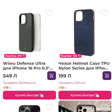
КэшБэк: 275
КэшБэк: 100
Wiwu Defense Ultra
Чехол Helmet Case TPU
для iPhone 16 Pro 6.3"
Nylon Series для iPhone
DCC-205 черный Чехол
12/12 Pro, синий
549 Л
199 Л
Продавец: BestBuy.md
Продавец: DMLink
0
0
(0)
(0)
Купить быстро
Купить быстро