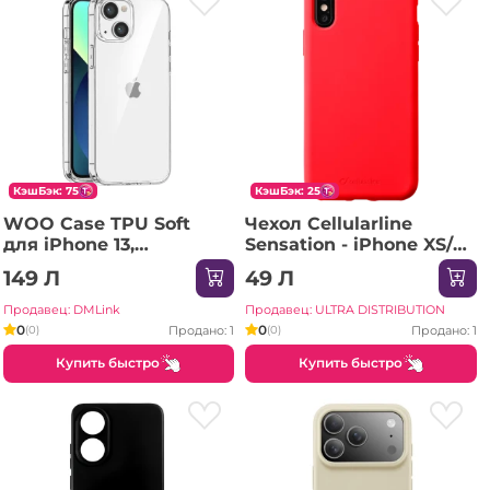
КэшБэк: 75
КэшБэк: 25
WOO Case TPU Soft
Чехол Cellularline
для iPhone 13,
Sensation - iPhone XS/X,
прозрачный
Красный
149 Л
49 Л
Продавец: DMLink
Продавец: ULTRA DISTRIBUTION
0
0
Продано: 1
Продано: 1
(0)
(0)
Купить быстро
Купить быстро