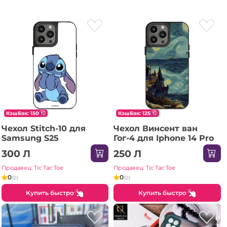
КэшБэк: 150
КэшБэк: 125
Чехол Stitch-10 для
Чехол Винсент ван
Samsung S25
Гог-4 для Iphone 14 Pro
300 Л
250 Л
Продавец: Tic Tac Toe
Продавец: Tic Tac Toe
0
0
(0)
(0)
Купить быстро
Купить быстро