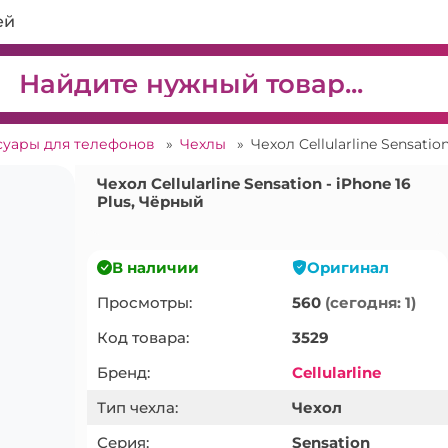
ей
суары для телефонов
»
Чехлы
»
Чехол Cellularline Sensatio
Чехол Cellularline Sensation - iPhone 16
Plus, Чёрный
В наличии
Оригинал
Просмотры:
560
(сегодня: 1)
Код товара:
3529
Бренд:
Cellularline
Тип чехла:
Чехол
Серия:
Sensation