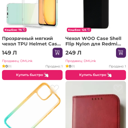
КэшБэк: 75
КэшБэк: 125
Прозрачный мягкий
Чехол WOO Case Shell
чехол TPU Helmet Case
Flip Nylon для Redmi
для Redmi 13C
A5, черный (173 мм)
149 Л
249 Л
Продавец: DMLink
Продавец: DMLink
0
0
Продано: 1
Продано: 1
(0)
(0)
Купить быстро
Купить быстро