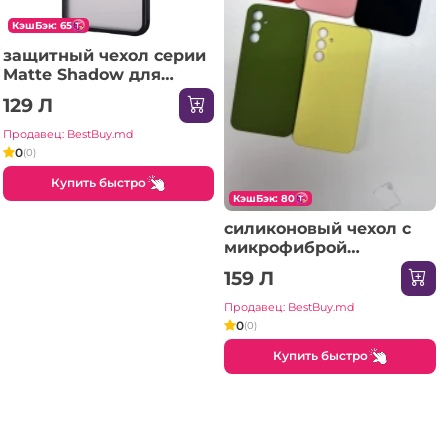
КэшБэк: 65
защитный чехол серии
Matte Shadow для
SAMSUNG Galaxy A72
129 Л
черный Чехол
Продавец: BestBuy.md
0
(0)
Купить быстро
КэшБэк: 80
силиконовый чехол с
микрофиброй
SAMSUNG Galaxy A37
159 Л
песочно-розовый
Чехол
Продавец: BestBuy.md
0
(0)
Купить быстро