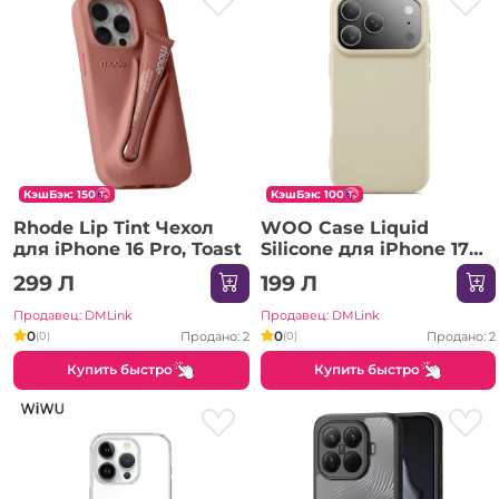
КэшБэк: 150
КэшБэк: 100
Rhode Lip Tint Чехол
WOO Case Liquid
для iPhone 16 Pro, Toast
Silicone для iPhone 17
Pro Max, бежевый
299 Л
199 Л
Продавец: DMLink
Продавец: DMLink
0
0
Продано: 2
Продано: 2
(0)
(0)
Купить быстро
Купить быстро