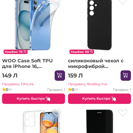
КэшБэк: 75
КэшБэк: 80
WOO Case Soft TPU
силиконовый чехол с
для iPhone 16,
микрофиброй
прозрачный
SAMSUNG Galaxy A56
149 Л
159 Л
песочно-розовый
Чехол
Продавец: DMLink
Продавец: BestBuy.md
0
0
Продано: 1
Продано: 1
(0)
(0)
Купить быстро
Купить быстро