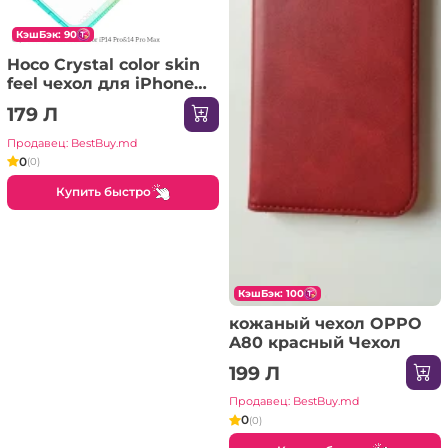
КэшБэк: 90
Hoco Crystal color skin
feel чехол для iPhone
14 Pro Max оранжевый
179 Л
зеленый Чехол
Продавец: BestBuy.md
0
(0)
Купить быстро
КэшБэк: 100
кожаный чехол OPPO
A80 красный Чехол
199 Л
Продавец: BestBuy.md
0
(0)