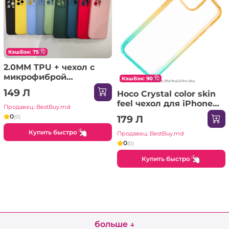
КэшБэк: 75
2.0MM TPU + чехол с
микрофиброй
КэшБэк: 90
SAMSUNG Galaxy A26
149 Л
Hoco Crystal color skin
розовый Чехол
feel чехол для iPhone
Продавец: BestBuy.md
14 Pro оранжевый
0
(0)
179 Л
зеленый Чехол
Купить быстро
Продавец: BestBuy.md
0
(0)
Купить быстро
больше ↓