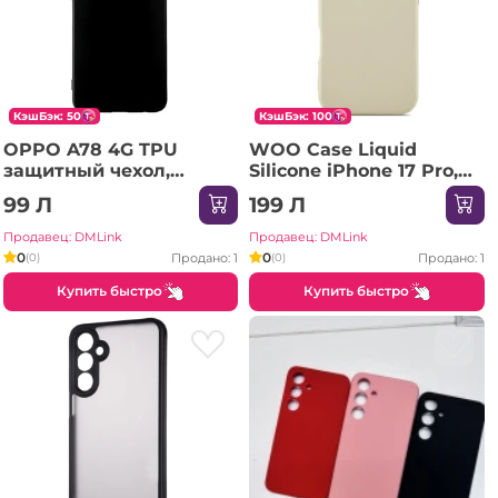
КэшБэк: 50
КэшБэк: 100
OPPO A78 4G TPU
WOO Case Liquid
защитный чехол,
Silicone iPhone 17 Pro,
черный
бежевый
99 Л
199 Л
Продавец: DMLink
Продавец: DMLink
0
0
Продано: 1
Продано: 1
(0)
(0)
Купить быстро
Купить быстро