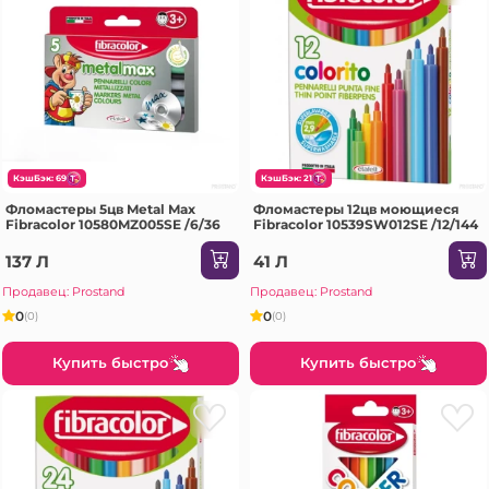
КэшБэк: 69
КэшБэк: 21
Фломастеры 5цв Metal Max
Фломастеры 12цв моющиеся
Fibracolor 10580MZ005SE /6/36
Fibracolor 10539SW012SE /12/144
137 Л
41 Л
Продавец: Prostand
Продавец: Prostand
0
0
(0)
(0)
Купить быстро
Купить быстро