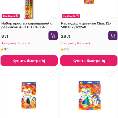
КэшБэк: 4
КэшБэк: 14
Набор простых карандашей с
Карандаши цветные 12цв. ZL-
резинкой 4шт HB LO-504
5003-12 /12/240
1/72/720
8 Л
28 Л
Продавец: Prostand
Продавец: Prostand
0
0
(0)
(0)
Купить быстро
Купить быстро