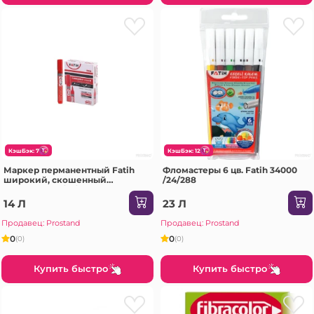
КэшБэк: 7
КэшБэк: 12
Маркер перманентный Fatih
Фломастеры 6 цв. Fatih 34000
широкий, скошенный
/24/288
наконечник /12/1200 34415-
green
14 Л
23 Л
Продавец: Prostand
Продавец: Prostand
0
0
(0)
(0)
Купить быстро
Купить быстро