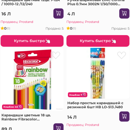
/ 10010-12 /12/240
Plus 0.7мм 3002N 1/50/1000
albastru
16 Л
4 Л
Продавец: Prostand
Продавец: Prostand
0
0
Продано: 5
Продано: 5
(0)
(0)
Купить быстро
Купить быстро
КэшБэк: 7
Набор простых карандашей с
резинкой 6шт HB LO-513 /480
КэшБэк: 45
Карандаши цветные 18 цв.
14 Л
Rainbow Fibracolor
10029MC018SE 1/10/120
Продавец: Prostand
89 Л