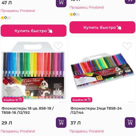
47 Л
Продавец: Prostand
Продавец: Prostand
0
(0)
0
(0)
Купить быстро
Купить быстро
КэшБэк: 15
КэшБэк: 19
Фломастеры 18 цв. 858-18 /
Фломастеры 24цв T858-24
T858-18 /12/192
/12/144
29 Л
37 Л
Продавец: Prostand
Продавец: Prostand