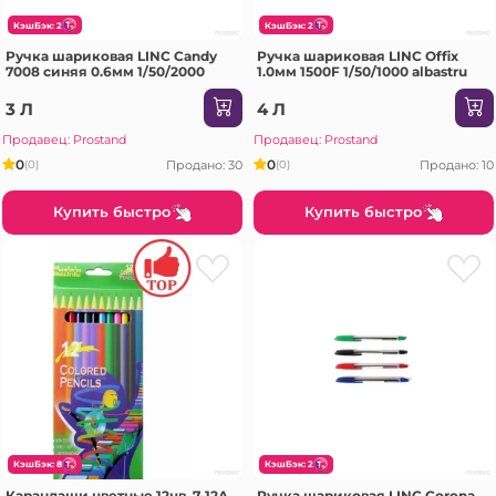
КэшБэк: 2
КэшБэк: 2
Ручка шариковая LINC Candy
Ручка шариковая LINC Offix
7008 синяя 0.6мм 1/50/2000
1.0мм 1500F 1/50/1000 albastru
3 Л
4 Л
Продавец: Prostand
Продавец: Prostand
0
0
Продано: 30
Продано: 10
(0)
(0)
Купить быстро
Купить быстро
КэшБэк: 8
КэшБэк: 2
Карандаши цветные 12цв. 7-12A
Ручка шариковая LINC Corona