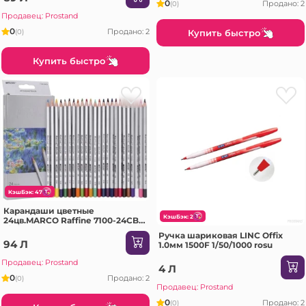
0
Продано: 2
(0)
Продавец: Prostand
0
Продано: 2
Купить быстро
(0)
Купить быстро
КэшБэк: 47
Карандаши цветные
КэшБэк: 2
24цв.MARCO Raffine 7100-24CB
1/6/120
Ручка шариковая LINC Offix
94 Л
1.0мм 1500F 1/50/1000 rosu
Продавец: Prostand
4 Л
0
Продано: 2
(0)
Продавец: Prostand
0
Продано: 2
(0)