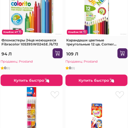
КэшБэк: 47
КэшБэк: 55
Фломастеры 24цв моющиеся
Карандаши цветные
Fibracolor 10539SW024SE /6/72
треугольные 12 цв. Corner
Fibracolor 10049MC012SE
1/20/120
94 Л
109 Л
Продавец: Prostand
Продавец: Prostand
0
0
(0)
(0)
Купить быстро
Купить быстро