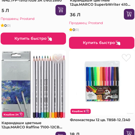
Карандаши цветные
1642 /FP-1510/1026 3A 1/60/2880
12цв.MARCO SuperbWriter 4100-
12CB 1/12/240
5 Л
36 Л
Продавец: Prostand
Продавец: Prostand
0
(0)
0
(0)
Купить быстро
Купить быстро
КэшБэк: 9
КэшБэк: 24
Фломастеры 12 цв. T858-12 /240
Карандаши цветные
12цв.MARCO Raffine 7100-12CB
1/12/240
18 Л