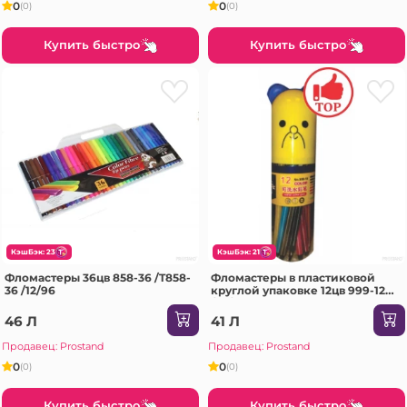
0
0
(0)
(0)
Купить быстро
Купить быстро
КэшБэк: 23
КэшБэк: 21
Фломастеры 36цв 858-36 /T858-
Фломастеры в пластиковой
36 /12/96
круглой упаковке 12цв 999-12
/42/168
46 Л
41 Л
Продавец: Prostand
Продавец: Prostand
0
0
(0)
(0)
Купить быстро
Купить быстро