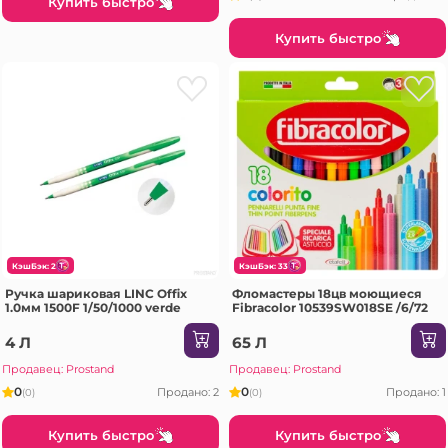
Купить быстро
Купить быстро
КэшБэк: 2
КэшБэк: 33
Ручка шариковая LINC Offix
Фломастеры 18цв моющиеся
1.0мм 1500F 1/50/1000 verde
Fibracolor 10539SW018SE /6/72
4 Л
65 Л
Продавец: Prostand
Продавец: Prostand
0
0
Продано: 2
Продано: 1
(0)
(0)
Купить быстро
Купить быстро