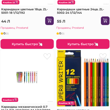
КэшБэк: 22
КэшБэк: 28
Карандаши цветные 18цв. ZL-
Карандаши цветные 24цв. ZL-
5001-18 1/12/192
5002-24 1/12/144
44 Л
55 Л
Продавец: Prostand
Продавец: Prostand
0
0
(0)
(0)
Купить быстро
Купить быстро
КэшБэк: 3
КэшБэк: 18
Карандаш механический 0.7