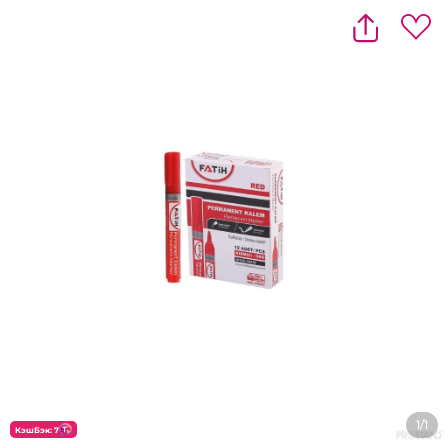
1/1
КэшБэк: 7