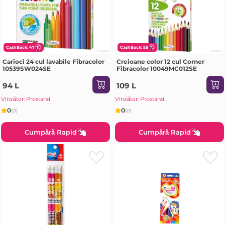
CashBack: 47
CashBack: 55
Carioci 24 cul lavabile Fibracolor
Creioane color 12 cul Corner
10539SW024SE
Fibracolor 10049MC012SE
94 L
109 L
Vînzător: Prostand
Vînzător: Prostand
0
0
(0)
(0)
Cumpără Rapid
Cumpără Rapid