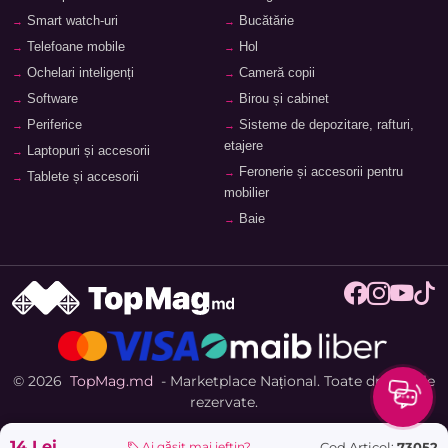
Smart watch-uri
Bucătărie
Telefoane mobile
Hol
Ochelari inteligenți
Cameră copii
Software
Birou și cabinet
Periferice
Sisteme de depozitare, rafturi,
etajere
Laptopuri și accesorii
Feronerie și accesorii pentru
Tablete și accesorii
mobilier
Baie
© 2026
TopMag.md
- Marketplace Național. Toate drepturile
rezervate.
14 Lei
Cod Articol:
73052
Ai găsit mai ieftin?