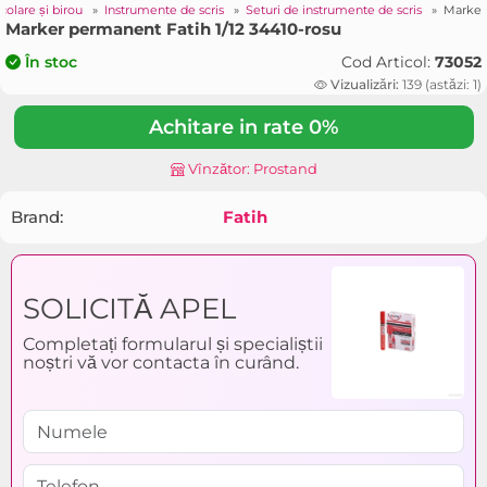
colare și birou
»
Instrumente de scris
»
Seturi de instrumente de scris
»
Marker 
Marker permanent Fatih 1/12 34410-rosu
Cod Articol:
73052
În stoc
Vizualizări:
139 (astăzi: 1)
Achitare in rate 0%
Vînzător: Prostand
Brand:
Fatih
SOLICITĂ APEL
Completați formularul și specialiștii
noștri vă vor contacta în curând.