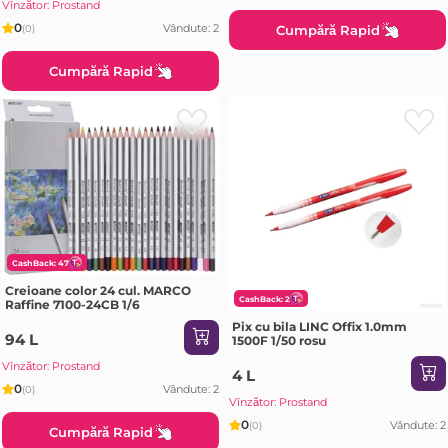
Vînzător: Prostand
0
Vândute: 2
Cumpără Rapid
(0)
Cumpără Rapid
CashBack: 47
Creioane color 24 cul. MARCO
CashBack: 2
Raffine 7100-24CB 1/6
Pix cu bila LINC Offix 1.0mm
94 L
1500F 1/50 rosu
Vînzător: Prostand
4 L
0
Vândute: 2
(0)
Vînzător: Prostand
0
Vândute: 2
(0)
Cumpără Rapid