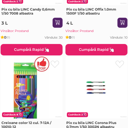
CashBack: 2
CashBack: 2
Pix cu bila LINC Candy 0,6mm
Pix cu bila LINC Offix 1.0mm
1/50 7008 albastra
1500F 1/50 albastru
3 L
4 L
Vînzător: Prostand
Vînzător: Prostand
0
0
Vândute: 30
Vândute: 10
(0)
(0)
Cumpără Rapid
Cumpără Rapid
CashBack: 8
CashBack: 2
Creioane color 12 cul. 7-12A /
Pix cu bila LINC Corona Plus
10010-12
0.7mm 1/50 3002N albastru