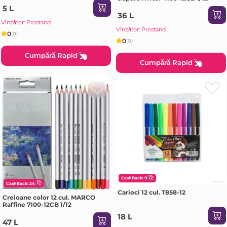
5 L
36 L
Vînzător: Prostand
Vînzător: Prostand
0
(0)
0
(0)
Cumpără Rapid
Cumpără Rapid
CashBack: 9
CashBack: 24
Carioci 12 cul. T858-12
Creioane color 12 cul. MARCO
Raffine 7100-12CB 1/12
18 L
47 L