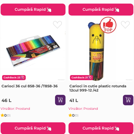
Cumpără Rapid
Cumpără Rapid
CashBack: 23
CashBack: 21
Carioci 36 cul 858-36 /T858-36
Carioci in cutie plastic rotunda
12cul 999-12 /42
46 L
41 L
Vînzător: Prostand
Vînzător: Prostand
0
0
(0)
(0)
Cumpără Rapid
Cumpără Rapid