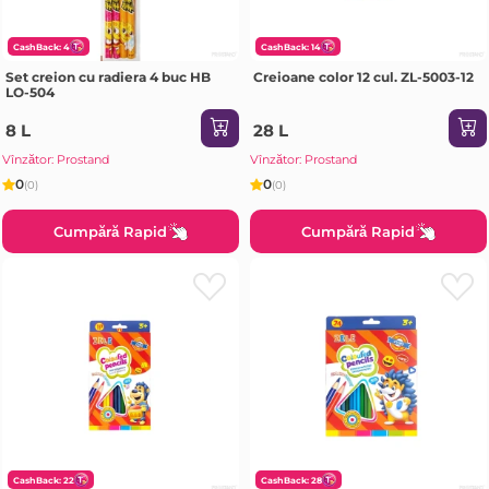
CashBack: 4
CashBack: 14
Set creion cu radiera 4 buc HB
Creioane color 12 cul. ZL-5003-12
LO-504
8 L
28 L
Vînzător: Prostand
Vînzător: Prostand
0
0
(0)
(0)
Cumpără Rapid
Cumpără Rapid
CashBack: 22
CashBack: 28