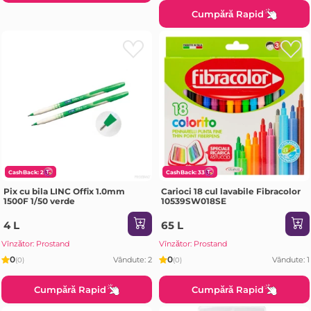
Cumpără Rapid
CashBack: 2
CashBack: 33
Pix cu bila LINC Offix 1.0mm
Carioci 18 cul lavabile Fibracolor
1500F 1/50 verde
10539SW018SE
4 L
65 L
Vînzător: Prostand
Vînzător: Prostand
0
0
Vândute: 2
Vândute: 1
(0)
(0)
Cumpără Rapid
Cumpără Rapid