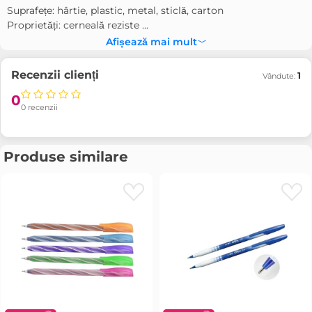
Suprafețe: hârtie, plastic, metal, sticlă, carton
Proprietăți: cerneală reziste ...
Afișează mai mult
Recenzii clienți
1
Vândute:
0
0 recenzii
Produse similare