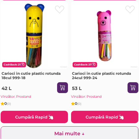
CashBack: 21
CashBack: 27
Carioci in cutie plastic rotunda
Carioci in cutie plastic rotunda
18cul 999-18
24cul 999-24
42 L
53 L
Vînzător: Prostand
Vînzător: Prostand
0
0
(0)
(0)
Cumpără Rapid
Cumpără Rapid
Mai multe ↓