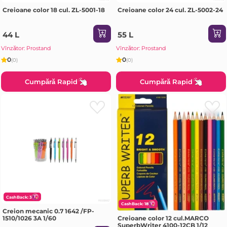
Creioane color 18 cul. ZL-5001-18
Creioane color 24 cul. ZL-5002-24
44 L
55 L
Vînzător: Prostand
Vînzător: Prostand
0
0
(0)
(0)
Cumpără Rapid
Cumpără Rapid
CashBack: 3
CashBack: 18
Creion mecanic 0.7 1642 /FP-
Creioane color 12 cul.MARCO
1510/1026 3A 1/60
SuperbWriter 4100-12CB 1/12