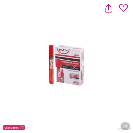
1/1
CashBack: 7