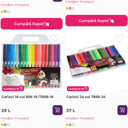
Vînzător: Prostand
Vînzător: Prostand
0
(0)
0
(0)
Cumpără Rapid
Cumpără Rapid
CashBack: 15
CashBack: 19
Carioci 18 cul 858-18 /T858-18
Carioci 24 cul T858-24
29 L
37 L
Vînzător: Prostand
Vînzător: Prostand
0
0
(0)
(0)