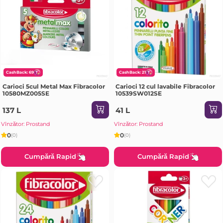
CashBack: 69
CashBack: 21
Carioci 5cul Metal Max Fibracolor
Carioci 12 cul lavabile Fibracolor
10580MZ005SE
10539SW012SE
137 L
41 L
Vînzător: Prostand
Vînzător: Prostand
0
0
(0)
(0)
Cumpără Rapid
Cumpără Rapid