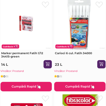
CashBack: 7
CashBack: 12
Marker permanent Fatih 1/12
Carioci 6 cul. Fatih 34000
34415-green
14 L
23 L
Vînzător: Prostand
Vînzător: Prostand
0
0
(0)
(0)
Cumpără Rapid
Cumpără Rapid