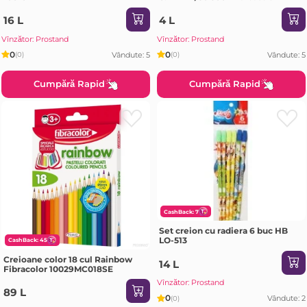
16 L
4 L
Vînzător: Prostand
Vînzător: Prostand
0
0
Vândute: 5
Vândute: 5
(0)
(0)
Cumpără Rapid
Cumpără Rapid
CashBack: 7
Set creion cu radiera 6 buc HB
LO-513
CashBack: 45
Creioane color 18 cul Rainbow
14 L
Fibracolor 10029MC018SE
Vînzător: Prostand
89 L
0
Vândute: 2
(0)