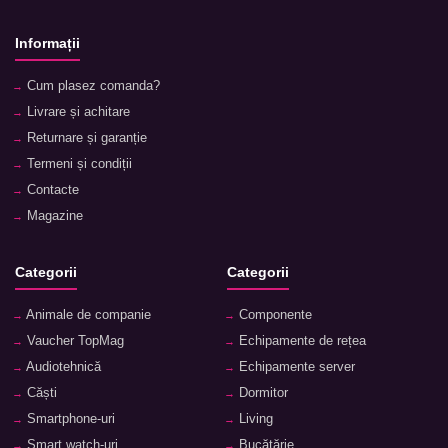
Informații
Cum plasez comanda?
Livrare și achitare
Returnare și garanție
Termeni și condiții
Contacte
Magazine
Categorii
Categorii
Animale de companie
Componente
Vaucher TopMag
Echipamente de rețea
Audiotehnică
Echipamente server
Căști
Dormitor
Smartphone-uri
Living
Smart watch-uri
Bucătărie