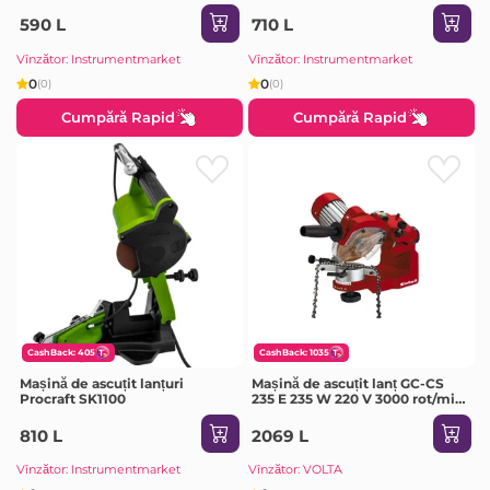
consumată 100 W
590 L
710 L
Vînzător: Instrumentmarket
Vînzător: Instrumentmarket
0
0
(0)
(0)
Cumpără Rapid
Cumpără Rapid
CashBack: 405
CashBack: 1035
Mașină de ascuțit lanțuri
Mașină de ascuțit lanț GC-CS
Procraft SK1100
235 E 235 W 220 V 3000 rot/min
Einhell
810 L
2069 L
Vînzător: Instrumentmarket
Vînzător: VOLTA