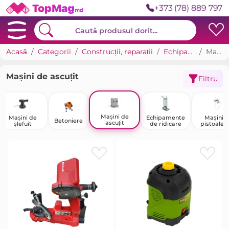
+373 (78) 889 797
Acasă
Categorii
Construcții, reparații
Echipamente de construcție
Mașini de ascuțit
Mașini de ascuțit
Filtru
Mașini de
Mașini de
Echipamente
Mașini ș
Betoniere
ascuțit
șlefuit
de ridicare
pistoale 
sablare